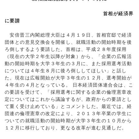
首相が経済界
に要請
安倍晋三内閣総理大臣は４月１９日、首相官邸で経済
団体との意見交換会を開催し、就職活動の開始時期を後
ろ倒しするよう要請した。首相は、平成２８年度採用
（現在の大学２年生以降が対象）から、「企業の広報活
動の開始時期を大学３年生の３月に、また採用選考活動
については４年生８月に後ろ倒ししてほしい」と話し
た。現在は広報開始が大学３年生の１２月、選考開始が
４年生の４月となっている。 日本経済団体連合会は、こ
の要請を受けて、「採用選考に関する企業の倫理憲章改
定についてはこれから議論するが、政府からの要請とし
て重く受け止めている」とコメントした。最近では、経
団連の倫理憲章の改定により、２０１３年卒業の学生に
ついての就職活動の開始時期が大学３年生の１０月から
１２月に移行しており、更なる改革が進む見通しだ。