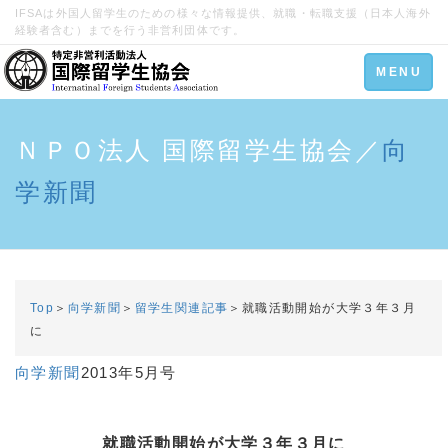
IFSAは外国人留学生のための様々な情報提供、就職・転職支援（日本人海外
経験者含む）までを行う非営利団体です。
Toggle
MENU
navigation
ＮＰＯ法人 国際留学生協会／
向
学新聞
Top
＞
向学新聞
＞
留学生関連記事
＞就職活動開始が大学３年３月
に
向学新聞
2013年5月号
就職活動開始が大学３年３月に