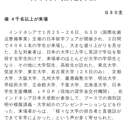
Ｇ３０主
催 ４千名以上が来場
インドネシアで１月２５～２６日、Ｇ３０（国際化拠
点整備事業）主催の日本留学フェアが開催され、２日間
で４０６１名の学生が来場し、大きな盛り上がりを見せ
た。主な対象者は、日本の大学に入学し英語で学位を取
得する学生向けで、来場者のほとんどが大学の学部生と
なり、その他に大学院生、高校生が訪れた。東北大学、
筑波大学、東京大学、名古屋大学（２５日のみ）、京都
大学、大阪大学、九州大学、慶應義塾大学、明治大学、
早稲田大学、立命館大学、千葉大学、北海道大学、日本
学生支援機構、ＬＰＤＰ（現地の奨学金交付機関） 、在
インドネシア日本大使館が参加して、ブースでの個別説
明や模擬講義・大学紹介のプレゼンテーションなどを行
った。来場者からは、「様々な大学の担当者と直接話が
できて非常によかった」という声が多く寄せられた。