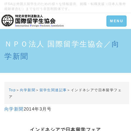
IFSAは外国人留学生のための様々な情報提供、就職・転職支援（日本人海外
経験者含む）までを行う非営利団体です。
Toggle
MENU
navigation
ＮＰＯ法人 国際留学生協会／
向
学新聞
Top
＞
向学新聞
＞
留学生関連記事
＞インドネシアで日本留学フェ
ア
向学新聞
2014年3月号
インドネシアで日本留学フェア