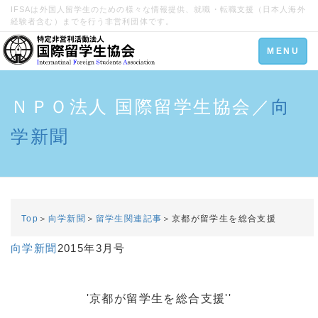
IFSAは外国人留学生のための様々な情報提供、就職・転職支援（日本人海外
経験者含む）までを行う非営利団体です。
Toggle
MENU
navigation
ＮＰＯ法人 国際留学生協会／
向
学新聞
Top
＞
向学新聞
＞
留学生関連記事
＞京都が留学生を総合支援
向学新聞
2015年3月号
'京都が留学生を総合支援''