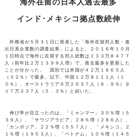
海外在留の日本人過去最多
インド･メキシコ拠点数続伸
外務省が５月３１日に発表した「海外在留邦人数・進
出日系企業数の調査結果」によると、２０１６年１０月
１日時点で海外に在留する邦人総数は１３３万８４７７
人（前年比２万１３９９人増）で、過去最多を更新した
ことが分かった。 国別では米国が４２万１６６５人
（３２％）で最多。以下、中国１２万８１１１人（１
０％）、オーストラリア９万２６３７人（６．９％）タ
イ７万３３７人（５．３％）と続いた。
伸び率が目立ったのは、「ミャンマー」３０％増（５
３９人）、「サウジアラビア」２８％増（２８６人）、
「カンボジア」２２％増（５５７人）、「メキシコ」２
１％増（１９５３人）、「ベトナム」１０％増（１４５