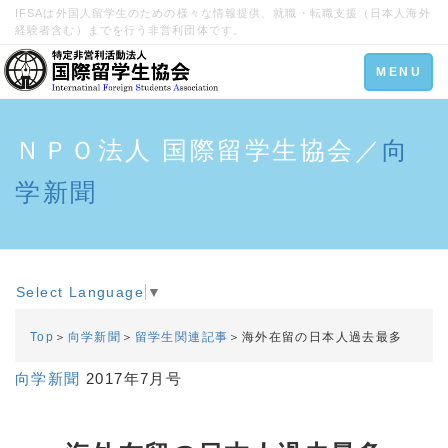
IFSAは外国人留学生のための様々な情報提供、就職・転職支援（日本人海外
経験者含む）までを行う非営利団体です。
Toggle
MENU
navigation
ＮＰＯ法人 国際留学生協会／
向
学新聞
Select Language
▼
Top
＞
向学新聞
＞
留学生関連記事
＞海外在留の日本人過去最多
向学新聞
2017年7月号