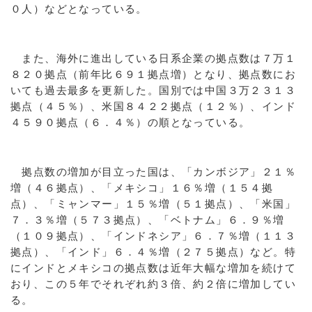
０人）などとなっている。
また、海外に進出している日系企業の拠点数は７万１
８２０拠点（前年比６９１拠点増）となり、拠点数にお
いても過去最多を更新した。国別では中国３万２３１３
拠点（４５％）、米国８４２２拠点（１２％）、インド
４５９０拠点（６．４％）の順となっている。
拠点数の増加が目立った国は、「カンボジア」２１％
増（４６拠点）、「メキシコ」１６％増（１５４拠
点）、「ミャンマー」１５％増（５１拠点）、「米国」
７．３％増（５７３拠点）、「ベトナム」６．９％増
（１０９拠点）、「インドネシア」６．７％増（１１３
拠点）、「インド」６．４％増（２７５拠点）など。特
にインドとメキシコの拠点数は近年大幅な増加を続けて
おり、この５年でそれぞれ約３倍、約２倍に増加してい
る。