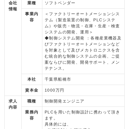
会社
業種
ソフトベンダー
情報
事業内
＜ファクトリーオートメーションシス
容
テム（製造装置の制御、PLCシステ
ム）や販売・物流・在庫・生産・検査
システムの開発、運用＞
◆制御システム開発 ：各種産業機器及
びファクトリーオートメーションなど
を対象として及びメカトロニクスを含
む統合的な制御システムの企画、ご提
案ならびに開発、開発サポート、メン
テナンス。
本社
千葉県船橋市
資本金
1000万円
求人
職種
制御開発エンジニア
内容
業務内
PLCを用いた制御設計に携わって頂き
容
ます。
具体的には、