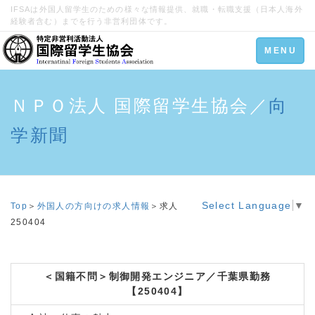
IFSAは外国人留学生のための様々な情報提供、就職・転職支援（日本人海外
経験者含む）までを行う非営利団体です。
Toggle
MENU
navigation
ＮＰＯ法人 国際留学生協会／
向
学新聞
Select Language
▼
Top
＞
外国人の方向けの求人情報
＞求人
250404
＜国籍不問＞制御開発エンジニア／千葉県勤務
【250404】