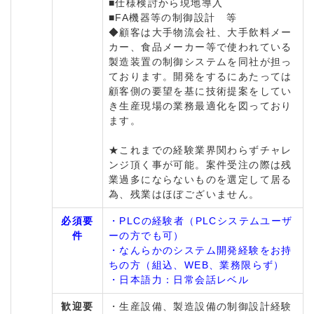
■仕様検討から現地導入
■FA機器等の制御設計 等
◆顧客は大手物流会社、大手飲料メー
カー、食品メーカー等で使われている
製造装置の制御システムを同社が担っ
ております。開発をするにあたっては
顧客側の要望を基に技術提案をしてい
き生産現場の業務最適化を図っており
ます。
★これまでの経験業界関わらずチャレ
ンジ頂く事が可能。案件受注の際は残
業過多にならないものを選定して居る
為、残業はほぼございません。
必須要
・PLCの経験者（PLCシステムユーザ
件
ーの方でも可）
・なんらかのシステム開発経験をお持
ちの方（組込、WEB、業務限らず）
・日本語力：日常会話レベル
歓迎要
・生産設備、製造設備の制御設計経験