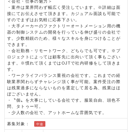
＜会社・仕事の魅力＞
・案件は業界問わず幅広く受注しています。※詳細は面
接にてお伝えさせて頂きます。カジュアル面談も可能で
すのでまずはお気軽に応募下さい。
・大手メーカーのファクトリーオートメーション用の機
器の制御システムの開発を行っている伸び盛りの会社で
す。少数精鋭のため、様々なスキルを身につけることが
できます。
・会社勤務・リモートワーク、どちらでも可です。※プ
ロジェクトによっては顧客先に出向いて頂く事もござい
ます。※慣れて頂くまではOJTで社内研修をして頂きま
す。
・ワークライフバランス重視の会社です。これまでの経
験業界関わらずチャレンジ頂く事が可能。案件受注の際
は残業過多にならないものを選定して居る為、残業はほ
ぼございません。
・〝個〟を大事にしている会社です。服装自由、頭色不
問、タトゥー可。
・少人数の会社で、アットホームな雰囲気です。
募集対象：
中途