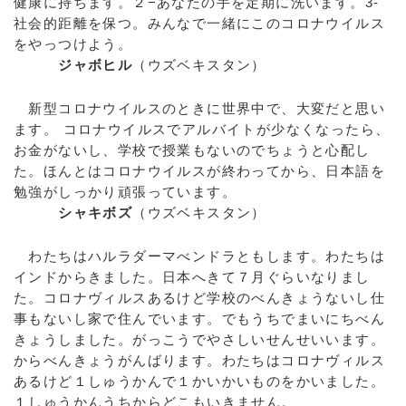
健康に持ちます。２−あなたの手を定期に洗います。3-
社会的距離を保つ。みんなで一緒にこのコロナウイルス
をやっつけよう。
ジャボヒル
（ウズベキスタン）
新型コロナウイルスのときに世界中で、大変だと思い
ます。 コロナウイルスでアルバイトが少なくなったら、
お金がないし、学校で授業もないのでちょうと心配し
た。ほんとはコロナウイルスが終わってから、日本語を
勉強がしっかり頑張っています。
シャキボズ
（ウズベキスタン）
わたちはハルラダーマべンドラともします。わたちは
インドからきました。日本へきて７月ぐらいなりまし
た。コロナヴィルスあるけど学校のべんきょうないし仕
事もないし家で住んでいます。でもうちでまいにちべん
きょうしました。がっこうでやさしいせんせいいます。
からべんきょうがんばります。わたちはコロナヴィルス
あるけど１しゅうかんで１かいかいものをかいました。
１しゅうかんうちからどこもいきません。