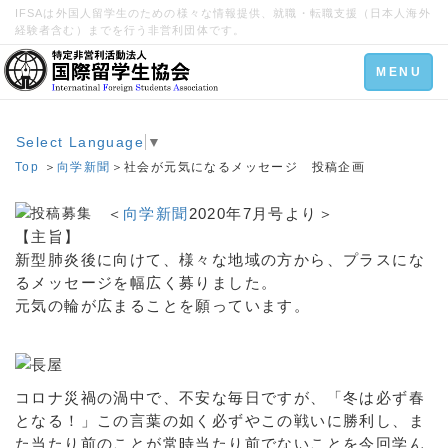
IFSAは外国人留学生のための様々な情報提供、就職・転職支援（日本人海外
経験者含む）までを行う非営利団体です。
Toggle
MENU
navigation
Select Language
▼
Top
＞
向学新聞
＞社会が元気になるメッセージ 投稿企画
＜
向学新聞
2020年7月号より＞
【主旨】
新型肺炎後に向けて、様々な地域の方から、プラスにな
るメッセージを幅広く募りました。
元気の輪が広まることを願っています。
コロナ災禍の渦中で、不安な毎日ですが、「冬は必ず春
となる！」この言葉の如く必ずやこの戦いに勝利し、ま
た当たり前のことが常時当たり前でないことを今回学ん