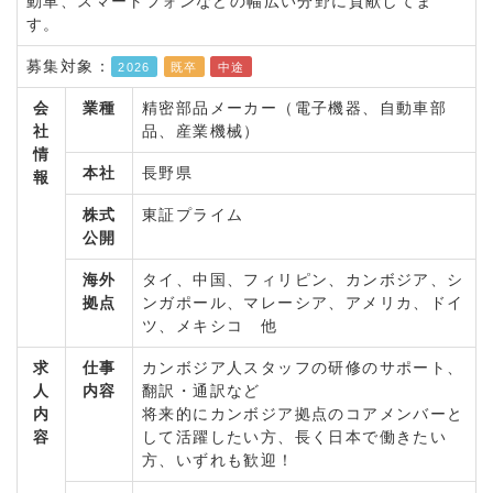
動車、スマートフォンなどの幅広い分野に貢献してま
す。
募集対象：
2026
既卒
中途
会
業種
精密部品メーカー（電子機器、自動車部
社
品、産業機械）
情
本社
長野県
報
株式
東証プライム
公開
海外
タイ、中国、フィリピン、カンボジア、シ
拠点
ンガポール、マレーシア、アメリカ、ドイ
ツ、メキシコ 他
求
仕事
カンボジア人スタッフの研修のサポート、
人
内容
翻訳・通訳など
内
将来的にカンボジア拠点のコアメンバーと
容
して活躍したい方、長く日本で働きたい
方、いずれも歓迎！