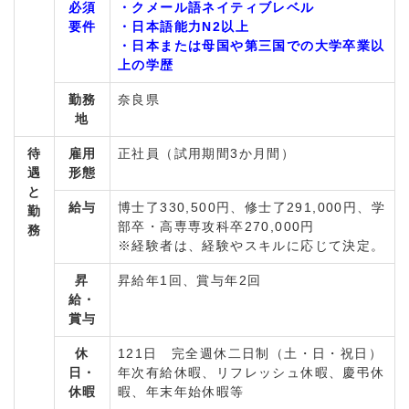
必須
・クメール語ネイティブレベル
要件
・日本語能力N2以上
・日本または母国や第三国での大学卒業以
上の学歴
勤務
奈良県
地
待
雇用
正社員（試用期間3か月間）
遇
形態
と
給与
博士了330,500円、修士了291,000円、学
勤
部卒・高専専攻科卒270,000円
務
※経験者は、経験やスキルに応じて決定。
昇
昇給年1回、賞与年2回
給・
賞与
休
121日 完全週休二日制（土・日・祝日）
日・
年次有給休暇、リフレッシュ休暇、慶弔休
休暇
暇、年末年始休暇等