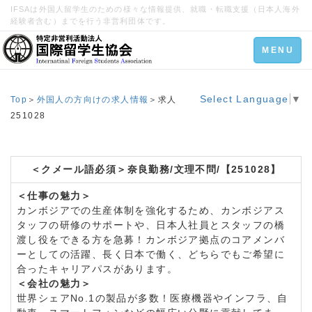
IFSAは外国人留学生のための様々な情報提供、就職・転職支援（日本人海外
経験者含む）までを行う非営利団体です。
Toggle
MENU
navigation
Select Language
▼
Top
＞
外国人の方向けの求人情報
＞求人
251028
＜クメール語必須＞奈良勤務/文理不問/【251028】
＜仕事の魅力＞
カンボジアでの生産体制を強化するため、カンボジアス
タッフの研修のサポートや、日本人社員とスタッフの橋
渡し役をできる方を急募！カンボジア拠点のコアメンバ
ーとしての活躍、長く日本で働く、どちらでもご希望に
合ったキャリアパスがあります。
＜会社の魅力＞
世界シェアNo.1の製品が多数！医療機器やインフラ、自