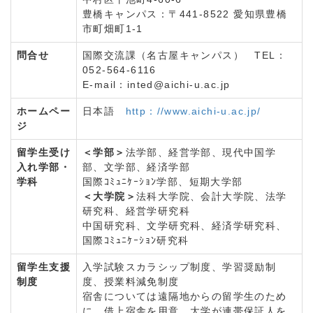
豊橋キャンパス：〒441-8522 愛知県豊橋
市町畑町1-1
問合せ
国際交流課（名古屋キャンパス） TEL：
052-564-6116
E-mail：inted@aichi-u.ac.jp
ホームペー
日本語
http：//www.aichi-u.ac.jp/
ジ
留学生受け
＜学部＞
法学部、経営学部、現代中国学
入れ学部・
部、文学部、経済学部
学科
国際ｺﾐｭﾆｹｰｼｮﾝ学部、短期大学部
＜大学院＞
法科大学院、会計大学院、法学
研究科、経営学研究科
中国研究科、文学研究科、経済学研究科、
国際ｺﾐｭﾆｹｰｼｮﾝ研究科
留学生支援
入学試験スカラシップ制度、学習奨励制
制度
度、授業料減免制度
宿舎については遠隔地からの留学生のため
に、借上宿舎を用意、大学が連帯保証人を