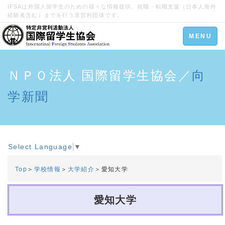
IFSAは外国人留学生のための様々な情報提供、就職・転職支援（日本人海外
経験者含む）までを行う非営利団体です。
Toggle
MENU
navigation
ＮＰＯ法人 国際留学生協会／
向
学新聞
Select Language
▼
Top
＞
学校情報
＞
大学紹介
＞愛知大学
愛知大学