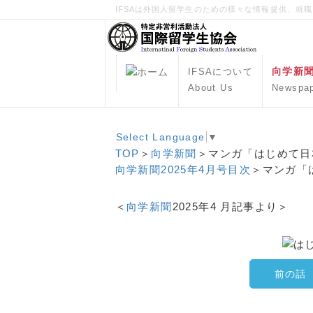
IFSAは外国人留学生のための様々な情報提供、就
向学新
IFSAについて
About Us
Newspa
Select Language
▼
TOP
＞
向学新聞
＞マンガ「はじめて日
向学新聞2025年4月号目次
＞マンガ「は
＜
向学新聞
2025年4 月記事より＞
前の話