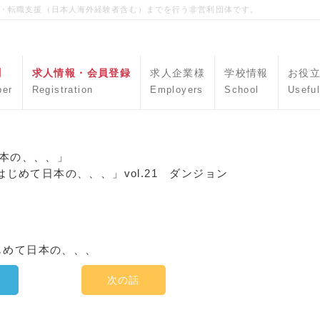
職・転職支援（日本人海外経験者含む）までを行う非営利団体です。
聞
求人情報・会員登録
求人企業様
学校情報
お役
per
Registration
Employers
School
Useful
本の、、、」
じめて日本の、、、」vol.21 ダンジョン
次の話