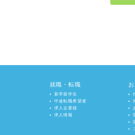
ア
ア
a:1101 t:5 y:3
就職・転職
お
新卒留学生
中途転職希望者
求人企業様
求人情報