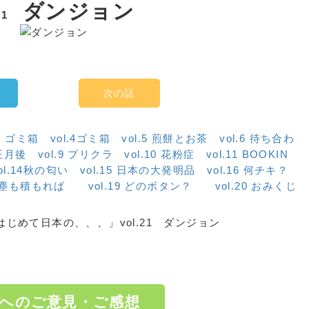
ダンジョン
.21
次の話
3箸 ゴミ箱
vol.4ゴミ箱
vol.5 煎餅とお茶
vol.6 待ち合わ
お正月後
vol.9 プリクラ
vol.10 花粉症
vol.11 BOOKIN
ol.14秋の匂い
vol.15 日本の大発明品
vol.16 何チキ？
18 塵も積もれば
vol.19 どのボタン？
vol.20 おみくじ
じめて日本の、、、」vol.21 ダンジョン
へのご意見・ご感想