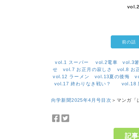
vol
前の話
vol.1 スーパー
vol.2電車
vol.
せ
vol.7 お正月の寂しさ
vol.8 
vol.12 ラーメン
vol.13夏の後悔
v
vol.17 終わりなき戦い？
vol.
向学新聞2025年4月号目次
＞マンガ「は
Facebook
Twitter
で
で
シ
シ
記事
ェ
ェ