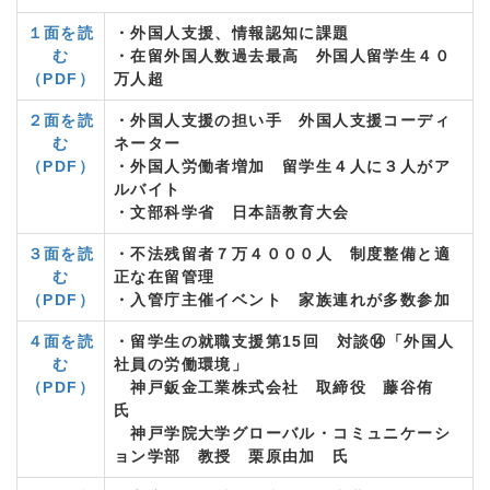
１面を読
・外国人支援、情報認知に課題
む
・在留外国人数過去最高 外国人留学生４０
（PDF）
万人超
２面を読
・外国人支援の担い手 外国人支援コーディ
む
ネーター
（PDF）
・外国人労働者増加 留学生４人に３人がア
ルバイト
・文部科学省 日本語教育大会
３面を読
・不法残留者７万４０００人 制度整備と適
む
正な在留管理
（PDF）
・入管庁主催イベント 家族連れが多数参加
４面を読
・留学生の就職支援第15回 対談⑭「外国人
む
社員の労働環境」
（PDF）
神戸鈑金工業株式会社 取締役 藤谷侑
氏
神戸学院大学グローバル・コミュニケーシ
ョン学部 教授 栗原由加 氏