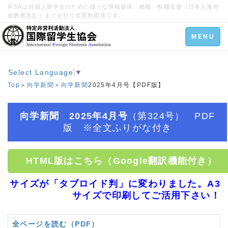
IFSAは外国人留学生のための様々な情報提供、就職・転職支援（日本人海外
経験者含む）までを行う非営利団体です。
Toggle
MENU
navigation
Select Language
▼
Top
＞
向学新聞
＞
向学新聞
2025年4月号【PDF版】
向学新聞 2025年4月号
（第324号） PDF
版 ※全文ふりがな付き
HTML版はこちら（Google翻訳機能付き）
サイズが「タブロイド判」に変わりました。A3
サイズで印刷してご活用下さい！
全ページを読む（PDF）