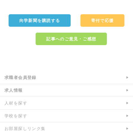
c
i
e
t
b
t
向学新聞を購読する
寄付で応援
o
e
o
r
k
で
記事へのご意見・ご感想
で
シ
シ
ェ
ェ
ア
a:1857 t:1 y:1
ア
求職者会員登録
求人情報
人材を探す
学校を探す
お部屋探しリンク集