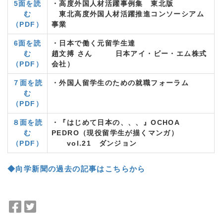
5面を読
・高度外国人材活躍事例集 東北版
む
東北高度外国人材活躍推進コンソーシアム
（PDF）
事業
6面を読
・日本で働く元留学生達
む
趙文搏 さん 日本アイ・ビー・エム株式
（PDF）
会社）
７面を読
・外国人留学生のための就職フォーラム
む
（PDF）
８面を読
・『はじめて日本の、、、』OCHOA
む
PEDRO（現役留学生が描くマンガ）
（PDF）
vol.21 ダンジョン
◆向学新聞の過去の記事はこちらから
F
T
a
w