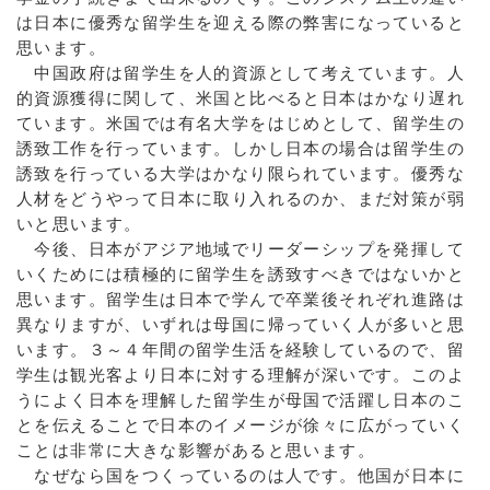
は日本に優秀な留学生を迎える際の弊害になっていると
思います。
中国政府は留学生を人的資源として考えています。人
的資源獲得に関して、米国と比べると日本はかなり遅れ
ています。米国では有名大学をはじめとして、留学生の
誘致工作を行っています。しかし日本の場合は留学生の
誘致を行っている大学はかなり限られています。優秀な
人材をどうやって日本に取り入れるのか、まだ対策が弱
いと思います。
今後、日本がアジア地域でリーダーシップを発揮して
いくためには積極的に留学生を誘致すべきではないかと
思います。留学生は日本で学んで卒業後それぞれ進路は
異なりますが、いずれは母国に帰っていく人が多いと思
います。３～４年間の留学生活を経験しているので、留
学生は観光客より日本に対する理解が深いです。このよ
うによく日本を理解した留学生が母国で活躍し日本のこ
とを伝えることで日本のイメージが徐々に広がっていく
ことは非常に大きな影響があると思います。
なぜなら国をつくっているのは人です。他国が日本に