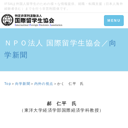
IFSAは外国人留学生のための様々な情報提供、就職・転職支援（日本人海外
経験者含む）までを行う非営利団体です。
Toggle
MENU
navigation
ＮＰＯ法人 国際留学生協会／
向
学新聞
Top
＞
向学新聞
＞
内外の視点
＞
かく 仁平 氏
郝 仁平 氏
（東洋大学経済学部国際経済学科教授）