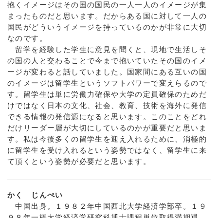
抱くイメージはその国の国民の一人一人のイメージが集
まったものだと思います。だからある国に対して一人の
国民がどういうイメージを持っているのかが非常に大切
なのです。
留学を経験した学生に意見を聞くと、現地で生活しそ
の国の人と交わることで今まで抱いていたその国のイメ
ージが変わると話していました。国家間にある互いの国
のイメージは留学生というソフトパワーで変えらるので
す。留学生は単に労働力確保や大学の定員確保のためだ
けではなく日本の文化、社会、教育、技術を海外に発信
できる情報の発信源になると思います。このことをどれ
だけリーダー層が大切にしているのかが重要だと思いま
す。私は今後多くの留学生を迎え入れるために、消極的
に留学生を受け入れるという姿勢ではなく、留学生に来
て頂くという姿勢が必要だと思います。
かく じんぺい
中国出身。１９８２年中国西北大学経済学部卒。１９
９８年一橋大学経済学研究科博士課程単位取得満期退