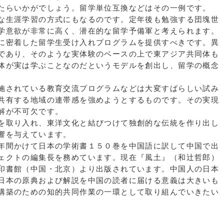
たらいかがでしょう。留学単位互換などはその一例です。
な生涯学習の方式にもなるのです。定年後も勉強する団塊世
学意欲が非常に高く、潜在的な留学予備軍と考えられます。
に密着した留学生受け入れプログラムを提供すべきです。異
であり、そのような実体験のベースの上で東アジア共同体も
体が実は学ぶことなのだというモデルを創出し、留学の概念
施されている教育交流プログラムなどは大変すばらしい試み
共有する地域の連帯感を強めようとするものです。その実現
解が不可欠です。
を取り入れ、東洋文化と結びつけて独創的な伝統を作り出し
響を与えています。
年間かけて日本の学術書１５０巻を中国語に訳して中国で出
ェクトの編集長を務めています。現在『風土』（和辻哲郎）
印書館（中国・北京）より出版されています。中国人の日本
日本の原典および解説を中国の読者に届ける意義は大きいも
構築のための知的共同作業の一環として取り組んでいきたい