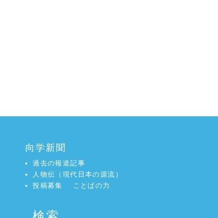
向学新聞
過去の報道記事
人物伝（現代日本の源流）
投稿募集
ことばの力
検索