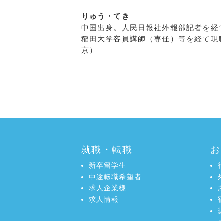
りゅう・てき
中国出身。人民日報社外報部記者を経
稲田大学客員講師（専任）等を経て現
京）
就職・転職
お
新卒留学生
中途転職希望者
求人企業様
求人情報