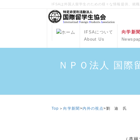
IFSAは外国人留学生のための様々な情報提供、就
向学新
IFSAについて
About Us
Newspa
ＮＰＯ法人 国際
Top
＞
向学新聞
>
内外の視点
>
劉 迪 氏
（杏林