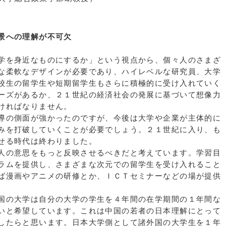
景への理解が不可欠
学を身近なものにするか」という視点から、個々人のさまざ
な柔軟なデザインが必要であり、ハイレベルな研究員、大学
校生の留学生や短期留学生もさらに積極的に受け入れていく
ーズがあるか、２１世紀の経済社会の発展に基づいて想像力
ければなりません。
導の側面が強かったのですが、今後は大学や企業が主体的に
みを打破していくことが必要でしょう。２１世紀に入り、も
せる時代は終わりました。
人の意思をもっと反映させるべきだと考えています。学習目
ラムを提供し、さまざまな次元での留学生を受け入れること
ば漫画やアニメの研修とか、ＩＣＴセミナーなどの場が提供
国の大学は自分の大学の学生を４年間の在学期間の１年間な
いと希望しています。これは中国の若者の日本理解にとって
したらと思います。日本大学側として諸外国の大学生を１年