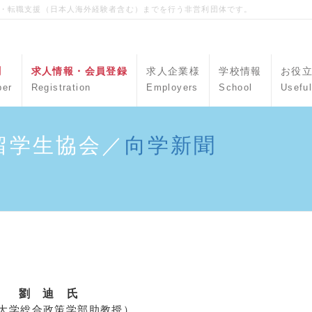
職・転職支援（日本人海外経験者含む）までを行う非営利団体です。
聞
求人情報・会員登録
求人企業様
学校情報
お役
per
Registration
Employers
School
Useful
留学生協会／
向学新聞
劉 迪 氏
大学総合政策学部助教授）