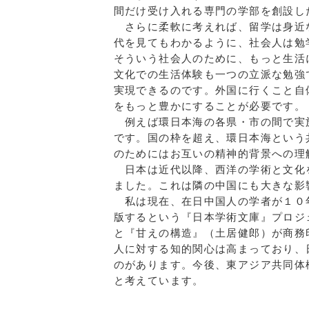
間だけ受け入れる専門の学部を創設し
さらに柔軟に考えれば、留学は身近
代を見てもわかるように、社会人は勉
そういう社会人のために、もっと生活
文化での生活体験も一つの立派な勉強
実現できるのです。外国に行くこと自
をもっと豊かにすることが必要です。
例えば環日本海の各県・市の間で実
です。国の枠を超え、環日本海という
のためにはお互いの精神的背景への理
日本は近代以降、西洋の学術と文化
ました。これは隣の中国にも大きな影
私は現在、在日中国人の学者が１０
版するという『日本学術文庫』プロジ
と『甘えの構造』（土居健郎）が商務
人に対する知的関心は高まっており、
のがあります。今後、東アジア共同体
と考えています。