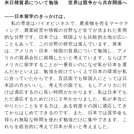
米日韓貿易について勉強 世界は競争から共存関係へ
――日本留学のきっかけは。
私の専攻はバイオビジネスで、農産物を売るマーケテ
ィング、農業経営や情報の分野など全てが含まれた実用
的な分野です。日本では、韓国よりも比較的土地が広い
こともあって、この分野の研究は進んでいます。将来
は、アメリカ・日本・韓国の貿易について勉強し、アメ
リカの貿易会社に就職したいと考えています。ならばア
メリカに留学することが一番良いのになぜ私が日本を選
んだかといえば、勉強を続けていく上で日本の環境が私
に合っていたからです。言語面でも韓国人にとっては日
本語の方がいいし、考え方の面でも、もしアメリカに行
けば適応するのに長い時間がかかります。私は日本でも
ただ適応するためだけに２年かかりました。私が本当に
やりたいことをする力は、ある程度その国に適応してき
てからはじめてできるのです。また、日本では奨学金も
得られ無駄な時間を使わず勉強だけに集中できます。こ
れらを総合的に考えて日本が良いと考えました。