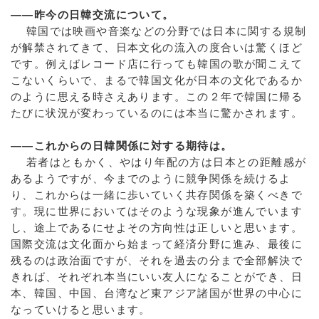
――昨今の日韓交流について。
韓国では映画や音楽などの分野では日本に関する規制
が解禁されてきて、日本文化の流入の度合いは驚くほど
です。例えばレコード店に行っても韓国の歌が聞こえて
こないくらいで、まるで韓国文化が日本の文化であるか
のように思える時さえあります。この２年で韓国に帰る
たびに状況が変わっているのには本当に驚かされます。
――これからの日韓関係に対する期待は。
若者はともかく、やはり年配の方は日本との距離感が
あるようですが、今までのように競争関係を続けるよ
り、これからは一緒に歩いていく共存関係を築くべきで
す。現に世界においてはそのような現象が進んでいます
し、途上であるにせよその方向性は正しいと思います。
国際交流は文化面から始まって経済分野に進み、最後に
残るのは政治面ですが、それを過去の分まで全部解決で
きれば、それぞれ本当にいい友人になることができ、日
本、韓国、中国、台湾など東アジア諸国が世界の中心に
なっていけると思います。