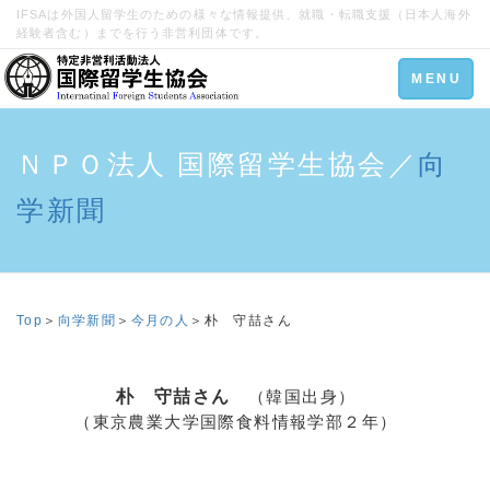
IFSAは外国人留学生のための様々な情報提供、就職・転職支援（日本人海外
経験者含む）までを行う非営利団体です。
Toggle
MENU
navigation
ＮＰＯ法人 国際留学生協会／
向
学新聞
Top
＞
向学新聞
＞
今月の人
＞
朴 守喆さん
朴 守喆さん
（韓国出身）
（東京農業大学国際食料情報学部２年）