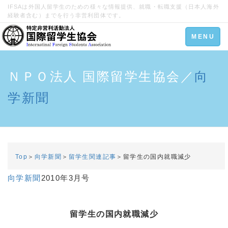
IFSAは外国人留学生のための様々な情報提供、就職・転職支援（日本人海外
経験者含む）までを行う非営利団体です。
Toggle
MENU
navigation
ＮＰＯ法人 国際留学生協会／
向
学新聞
Top
＞
向学新聞
＞
留学生関連記事
＞留学生の国内就職減少
向学新聞
2010年3月号
留学生の国内就職減少