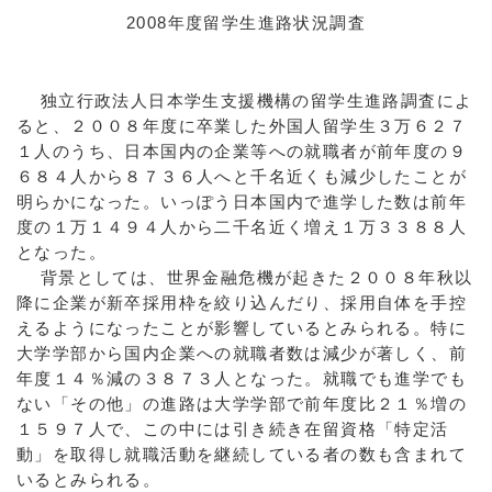
2008年度留学生進路状況調査
独立行政法人日本学生支援機構の留学生進路調査によ
ると、２００８年度に卒業した外国人留学生３万６２７
１人のうち、日本国内の企業等への就職者が前年度の９
６８４人から８７３６人へと千名近くも減少したことが
明らかになった。いっぽう日本国内で進学した数は前年
度の１万１４９４人から二千名近く増え１万３３８８人
となった。
背景としては、世界金融危機が起きた２００８年秋以
降に企業が新卒採用枠を絞り込んだり、採用自体を手控
えるようになったことが影響しているとみられる。特に
大学学部から国内企業への就職者数は減少が著しく、前
年度１４％減の３８７３人となった。就職でも進学でも
ない「その他」の進路は大学学部で前年度比２１％増の
１５９７人で、この中には引き続き在留資格「特定活
動」を取得し就職活動を継続している者の数も含まれて
いるとみられる。