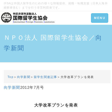
IFSAは外国人留学生のための様々な情報提供、就職・転職支援（日本人海外
経験者含む）までを行う非営利団体です。
Toggle
MENU
navigation
ＮＰＯ法人 国際留学生協会／
向
学新聞
Top
＞
向学新聞
＞
留学生関連記事
＞大学改革プランを発表
向学新聞
2012年7月号
大学改革プランを発表