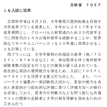
文科省 ＴＯＥＦ
Ｌを入試に活用
文部科学省は６月５日、大学教育の質的転換を目指す
大学改革プランを発表した。今年から２０１７年までを
改革期間とし、グローバル人材育成のため２０代前半ま
でに同世代の１０％が海外留学を経験することや、世界
的なリサーチユニバーシティを１０年後に倍増させるこ
とを計画している。
同プランには、大学卒業時の外国語力基準（例／ＴＯ
ＥＦＬｉＢＴ８０点など）や、単位取得を伴う海外留学
経験者数の設定を行うなどの施策が盛り込まれている。
総合的な英語の運用能力を測るため、入試にＴＯＥＦＬ
やＴＯＥＩＣを活用する案も打ち出した。 また、ペー
パーテスト偏重の一発試験的入試から、意欲や能力を含
めた多面的かつ総合的な評価に基づく評価方法への移行
を目指しており、思考力や判断力などを問う新たな共通
テストの開発や志願者と大学の相互理解を深めるための
工夫も行う。