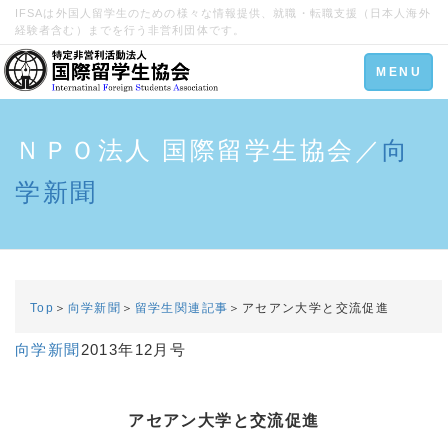
IFSAは外国人留学生のための様々な情報提供、就職・転職支援（日本人海外
経験者含む）までを行う非営利団体です。
Toggle
MENU
navigation
ＮＰＯ法人 国際留学生協会／
向
学新聞
Top
＞
向学新聞
＞
留学生関連記事
＞アセアン大学と交流促進
向学新聞
2013年12月号
アセアン大学と交流促進