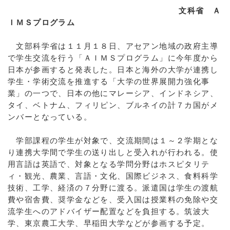
文科省 Ａ
ＩＭＳプログラム
文部科学省は１１月１８日、アセアン地域の政府主導
で学生交流を行う「ＡＩＭＳプログラム」に今年度から
日本が参画すると発表した。日本と海外の大学が連携し
学生・学術交流を推進する「大学の世界展開力強化事
業」の一つで、日本の他にマレーシア、インドネシア、
タイ、ベトナム、フィリピン、ブルネイの計７カ国がメ
ンバーとなっている。
学部課程の学生が対象で、交流期間は１～２学期とな
り連携大学間で学生の送り出しと受入れが行われる。使
用言語は英語で、対象となる学問分野はホスピタリテ
ィ・観光、農業、言語・文化、国際ビジネス、食料科学
技術、工学、経済の７分野に渡る。派遣国は学生の渡航
費や宿舎費、奨学金などを、受入国は授業料の免除や交
流学生へのアドバイザー配置などを負担する。筑波大
学、東京農工大学、早稲田大学などが参画する予定。