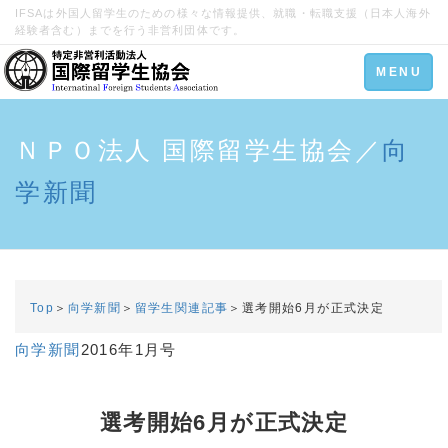
IFSAは外国人留学生のための様々な情報提供、就職・転職支援（日本人海外
経験者含む）までを行う非営利団体です。
Toggle
MENU
navigation
ＮＰＯ法人 国際留学生協会／
向
学新聞
Top
＞
向学新聞
＞
留学生関連記事
＞選考開始6月が正式決定
向学新聞
2016年1月号
選考開始6月が正式決定