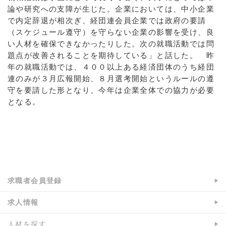
論や研究への支障が生じた。企業においては、中小企業
で内定辞退が相次ぎ、経団連会員企業では政府の要請
（スケジュール遵守）を守らない企業の影響を受け、良
い人材を確保できなかったりした。次の就職活動では問
題点が改善されることを期待している」と話した。 昨
年の就職活動では、４００以上ある経済団体のうち経団
連のみが３月広報開始、８月選考開始というルールの遵
守を要請した形となり、今年は企業全体での協力が必要
となる。
a:4187 t:1 y:0
求職者会員登録
求人情報
人材を探す