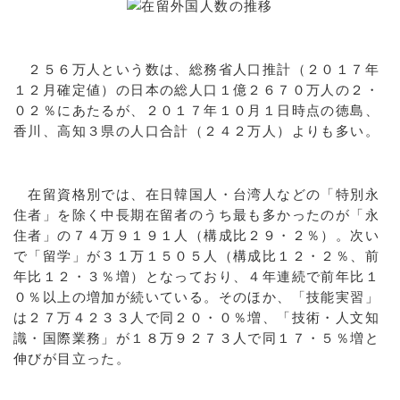
２５６万人という数は、総務省人口推計（２０１７年
１２月確定値）の日本の総人口１億２６７０万人の２・
０２％にあたるが、２０１７年１０月１日時点の徳島、
香川、高知３県の人口合計（２４２万人）よりも多い。
在留資格別では、在日韓国人・台湾人などの「特別永
住者」を除く中長期在留者のうち最も多かったのが「永
住者」の７４万９１９１人（構成比２９・２％）。次い
で「留学」が３１万１５０５人（構成比１２・２％、前
年比１２・３％増）となっており、４年連続で前年比１
０％以上の増加が続いている。そのほか、「技能実習」
は２７万４２３３人で同２０・０％増、「技術・人文知
識・国際業務」が１８万９２７３人で同１７・５％増と
伸びが目立った。