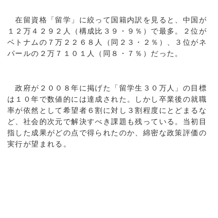
在留資格「留学」に絞って国籍内訳を見ると、中国が
１２万４２９２人（構成比３９・９％）で最多。２位が
ベトナムの７万２２６８人（同２３・２％）、３位がネ
パールの２万７１０１人（同８・７％）だった。
政府が２００８年に掲げた「留学生３０万人」の目標
は１０年で数値的には達成された。しかし卒業後の就職
率が依然として希望者６割に対し３割程度にとどまるな
ど、社会的次元で解決すべき課題も残っている。当初目
指した成果がどの点で得られたのか、綿密な政策評価の
実行が望まれる。
a:14091 t:2 y:3