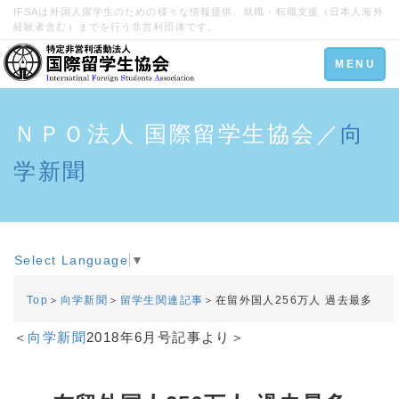
IFSAは外国人留学生のための様々な情報提供、就職・転職支援（日本人海外
経験者含む）までを行う非営利団体です。
Toggle
MENU
navigation
ＮＰＯ法人 国際留学生協会／
向
学新聞
Select Language
▼
Top
＞
向学新聞
＞
留学生関連記事
＞在留外国人256万人 過去最多
＜
向学新聞
2018年6月号記事より＞