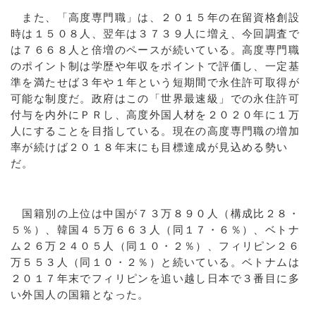
また、「高度専門職」は、２０１５年の在留資格創設
時は１５０８人、翌年は３７３９人に増え、今回調査で
は７６６８人と倍増のペースが続いている。高度専門職
のポイント制は学歴や年収をポイントで評価し、一定基
準を満たせば３年や１年という短期間で永住許可取得が
可能な制度だ。政府はこの「世界最速級」での永住許可
付与を内外にＰＲし、高度外国人材を２０２０年に１万
人にすることを目指している。現在の高度専門職の増加
率が続けば２０１８年末にも目標達成が見込める勢い
だ。
国籍別の上位は中国が７３万８９０人（構成比２８・
５％）、韓国４５万６６３人（同１７・６％）、ベトナ
ム２６万２４０５人（同１０・２％）、フィリピン２６
万５５３人（同１０・２％）と続いている。ベトナムは
２０１７年末でフィリピンを追い越し日本で３番目に多
い外国人の国籍となった。