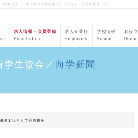
職・転職支援（日本人海外経験者含む）までを行う非営利団体です。
聞
求人情報・会員登録
求人企業様
学校情報
お役
per
Registration
Employers
School
Useful
留学生協会／
向学新聞
働者146万人で過去最多
＞