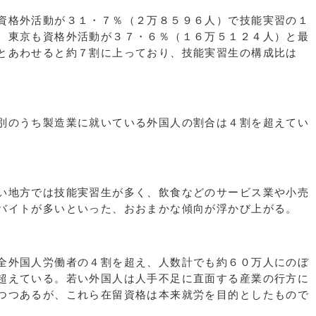
資格外活動が３１・７％（２万８５９６人）で技能実習の１
。東京も資格外活動が３７・６％（１６万５１２４人）と最
とあわせると約７割に上っており、技能実習生の構成比は
別のうち製造業に就いている外国人の割合は４割を超えてい
い地方では技能実習生が多く、飲食などのサービス業や小売
バイトが多いといった、おおまかな傾向が浮かび上がる。
全外国人労働者の４割を超え、人数計でも約６０万人にのぼ
超えている。若い外国人は人手不足に直面する産業の行方に
つつあるが、これら在留資格は本来就労を目的としたもので