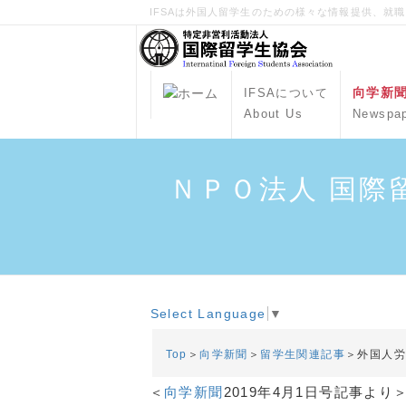
IFSAは外国人留学生のための様々な情報提供、就
向学新
IFSAについて
About Us
Newspa
ＮＰＯ法人 国際
Select Language
▼
Top
＞
向学新聞
＞
留学生関連記事
＞外国人労
＜
向学新聞
2019年4月1日号記事より