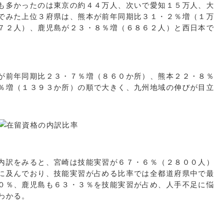
も多かったのは東京の約４４万人、次いで愛知１５万人、大
でみた上位３府県は、熊本が前年同期比３１・２％増（１万
７２人）、鹿児島が２３・８％増（６８６２人）と西日本で
が前年同期比２３・７％増（８６０か所）、熊本２２・８％
％増（１３９３か所）の順で大きく、九州地域の伸びが目立
内訳をみると、宮崎は技能実習が６７・６％（２８００人）
に及んでおり、技能実習が占める比率では全都道府県中で最
０％、鹿児島も６３・３％を技能実習が占め、人手不足に悩
わかる。