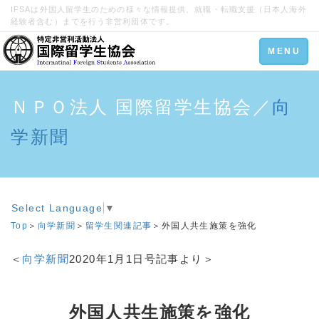
IFSAは外国人留学生のための様々な情報提供、就職・転職支援（日本人海外
経験者含む）までを行う非営利団体です。
Toggle
MENU
navigation
ＮＰＯ法人 国際留学生協会／
向
学新聞
Select Language
▼
Top
＞
向学新聞
＞
留学生関連記事
＞外国人共生施策を強化
＜
向学新聞
2020年1月1日号記事より＞
外国人共生施策を強化