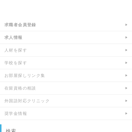
k
で
a:7573 t:2 y:1
で
シ
シ
ェ
ェ
ア
求職者会員登録
ア
求人情報
人材を探す
学校を探す
お部屋探しリンク集
在留資格の相談
外国語対応クリニック
奨学金情報
検索