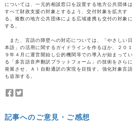
については、一元的相談窓口を設置する地方公共団体は
すべて財政支援の対象とするよう、交付対象を拡大す
る。複数の地方公共団体による広域連携も交付の対象に
する。
また、言語の障壁への対応については、「やさしい日
本語」の活用に関するガイドラインを作るほか、２０１
９年４月に運営開始し公的機関等での導入が始まってい
る「多言語音声翻訳プラットフォーム」の技術をさらに
発展させ、ＡＩ自動通訳の実現を目指す。強化対象言語
も追加する。
F
T
a
w
c
i
e
t
記事へのご意見・ご感想
b
t
o
e
o
r