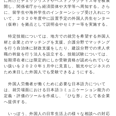
に向けたチェックリストやベストプラクティス等を横展
開し、関係省庁から経済団体や大学等へ周知する。さら
に、留学生や海外学生のインターンシップ受け入れにつ
いて、２０２０年度中に設置予定の外国人共生センター
（仮称）を拠点として説明会やセミナー等を実施する。
特定技能については、地方での就労を希望する外国人
材と企業とのマッチングを支援。介護分野でマッチング
を行う自治体に財政支援をしたり、建設分野での求人求
職の斡旋を行う法人を設立する。技能試験については、
短期滞在者には限定的にしか受験資格が認められていな
い扱いを２０２０年１月中に見直し、観光やビジネスの
ため来日した外国人でも受験できるようにする。
外国人労働者が働くために必要な日本語力について
は、就労場面における日本語コミュニケーション能力の
定義・評価のツールを作成し、「ひな形」として各企業
へ提供する。
いっぽう、外国人の日常生活上の様々な相談への対応