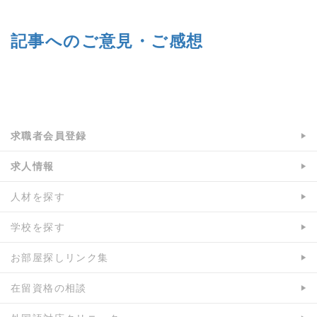
c
i
e
t
記事へのご意見・ご感想
b
t
o
e
o
r
a:4717 t:2 y:1
k
で
で
シ
シ
ェ
求職者会員登録
ェ
ア
ア
求人情報
人材を探す
学校を探す
お部屋探しリンク集
在留資格の相談