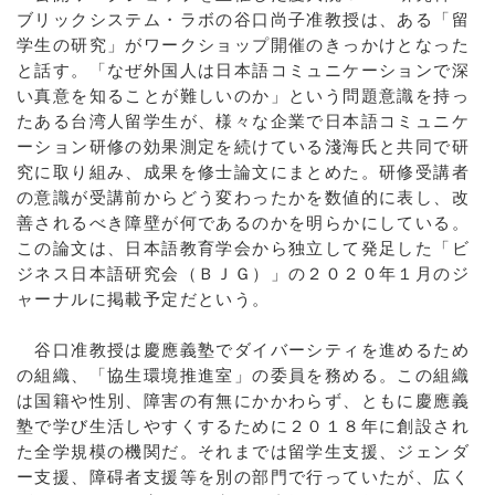
ブリックシステム・ラボの谷口尚子准教授は、ある「留
学生の研究」がワークショップ開催のきっかけとなった
と話す。「なぜ外国人は日本語コミュニケーションで深
い真意を知ることが難しいのか」という問題意識を持っ
たある台湾人留学生が、様々な企業で日本語コミュニケ
ーション研修の効果測定を続けている淺海氏と共同で研
究に取り組み、成果を修士論文にまとめた。研修受講者
の意識が受講前からどう変わったかを数値的に表し、改
善されるべき障壁が何であるのかを明らかにしている。
この論文は、日本語教育学会から独立して発足した「ビ
ジネス日本語研究会（ＢＪＧ）」の２０２０年１月のジ
ャーナルに掲載予定だという。
谷口准教授は慶應義塾でダイバーシティを進めるため
の組織、「協生環境推進室」の委員を務める。この組織
は国籍や性別、障害の有無にかかわらず、ともに慶應義
塾で学び生活しやすくするために２０１８年に創設され
た全学規模の機関だ。それまでは留学生支援、ジェンダ
ー支援、障碍者支援等を別の部門で行っていたが、広く