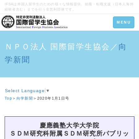
IFSAは外国人留学生のための様々な情報提供、就職・転職支援（日本人海外
経験者含む）までを行う非営利団体です。
Toggle
MENU
navigation
ＮＰＯ法人 国際留学生協会／
向
学新聞
Select Language
▼
Top
＞
向学新聞
＞2020年1月1日号
慶應義塾大学大学院
ＳＤＭ研究科附属ＳＤＭ研究所パブリッ