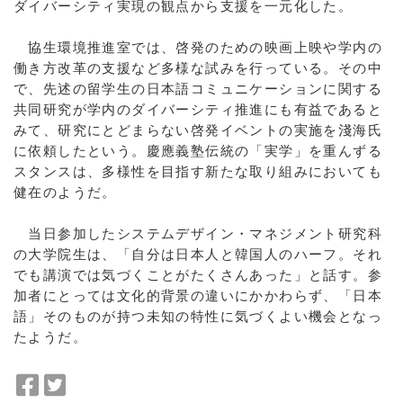
ダイバーシティ実現の観点から支援を一元化した。
協生環境推進室では、啓発のための映画上映や学内の
働き方改革の支援など多様な試みを行っている。その中
で、先述の留学生の日本語コミュニケーションに関する
共同研究が学内のダイバーシティ推進にも有益であると
みて、研究にとどまらない啓発イベントの実施を淺海氏
に依頼したという。慶應義塾伝統の「実学」を重んずる
スタンスは、多様性を目指す新たな取り組みにおいても
健在のようだ。
当日参加したシステムデザイン・マネジメント研究科
の大学院生は、「自分は日本人と韓国人のハーフ。それ
でも講演では気づくことがたくさんあった」と話す。参
加者にとっては文化的背景の違いにかかわらず、「日本
語」そのものが持つ未知の特性に気づくよい機会となっ
たようだ。
F
T
a
w