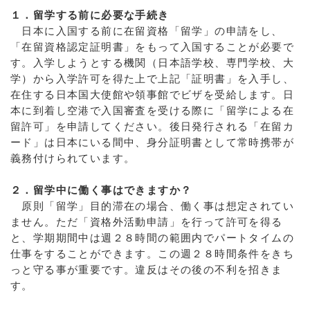
１．留学する前に必要な手続き
日本に入国する前に在留資格「留学」の申請をし、
「在留資格認定証明書」をもって入国することが必要で
す。入学しようとする機関（日本語学校、専門学校、大
学）から入学許可を得た上で上記「証明書」を入手し、
在住する日本国大使館や領事館でビザを受給します。日
本に到着し空港で入国審査を受ける際に「留学による在
留許可」を申請してください。後日発行される「在留カ
ード」は日本にいる間中、身分証明書として常時携帯が
義務付けられています。
２．留学中に働く事はできますか？
原則「留学」目的滞在の場合、働く事は想定されてい
ません。ただ「資格外活動申請」を行って許可を得る
と、学期期間中は週２８時間の範囲内でパートタイムの
仕事をすることができます。この週２８時間条件をきち
っと守る事が重要です。違反はその後の不利を招きま
す。