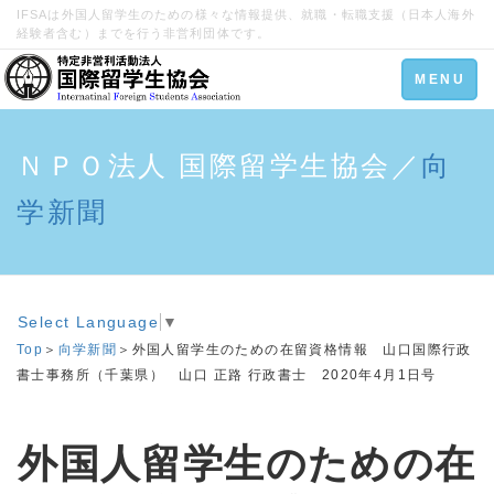
IFSAは外国人留学生のための様々な情報提供、就職・転職支援（日本人海外
経験者含む）までを行う非営利団体です。
Toggle
MENU
navigation
ＮＰＯ法人 国際留学生協会／
向
学新聞
Select Language
▼
Top
＞
向学新聞
＞外国人留学生のための在留資格情報 山口国際行政
書士事務所（千葉県） 山口 正路 行政書士 2020年4月1日号
外国人留学生のための在