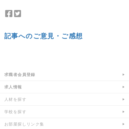
F
T
a
w
c
i
e
t
記事へのご意見・ご感想
b
t
o
e
o
r
a:3820 t:1 y:0
k
で
で
シ
シ
ェ
求職者会員登録
ェ
ア
ア
求人情報
人材を探す
学校を探す
お部屋探しリンク集