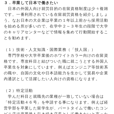
３．卒業して日本で働きたい
日本の外国人向け就労目的の在留資格制度は少々複雑
です。一番利用されている在留就労資格を紹介しましょ
う。なお日本の大企業は卒業の１年以上前から採用活動
を始める所が多いので、在学中２～３年生の段階で大学
のキャリアセンターなどで情報を集めて行動開始するこ
とを勧めます。
（１）技術・人文知識・国際業務（「技人国」）
専門学校や大学卒業後のホワイトカラー向けの在留資
格です。専攻科目と結びついた職に就こうとする外国人
卒業生を対象にしています。例えばエンジニア等技術系
の職や、自国の文化や日本語能力を生かして貿易や企業
内通訳として活躍したい人向けの資格になります。
（２）特定活動
学んだ科目と就職先の業種が一致していない場合は
「特定活動４６号」を申請する事になります。例えば経
営学部を卒業した留学生が、パートタイムで働いたコン
ビニ店で卒業後も引き続き店長として働きたいと言った