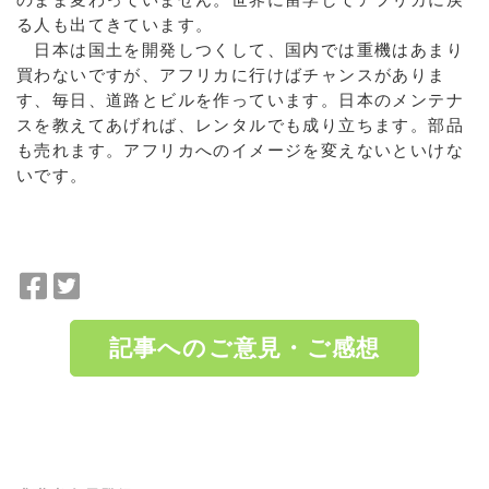
る人も出てきています。
日本は国土を開発しつくして、国内では重機はあまり
買わないですが、アフリカに行けばチャンスがありま
す、毎日、道路とビルを作っています。日本のメンテナ
スを教えてあげれば、レンタルでも成り立ちます。部品
も売れます。アフリカへのイメージを変えないといけな
いです。
F
T
a
w
c
i
記事へのご意見・ご感想
e
t
b
t
o
e
a:5261 t:1 y:1
o
r
k
で
で
シ