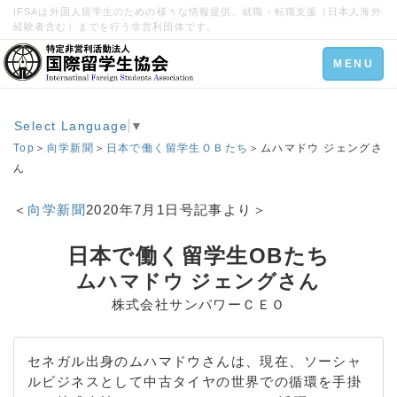
IFSAは外国人留学生のための様々な情報提供、就職・転職支援（日本人海外
経験者含む）までを行う非営利団体です。
Toggle
MENU
navigation
Select Language
▼
Top
＞
向学新聞
＞
日本で働く留学生ＯＢたち
＞ムハマドウ ジェングさ
ん
＜
向学新聞
2020年7月1日号記事より＞
日本で働く留学生OBたち
ムハマドウ ジェングさん
株式会社サンパワーＣＥＯ
セネガル出身のムハマドウさんは、現在、ソーシャ
ルビジネスとして中古タイヤの世界での循環を手掛