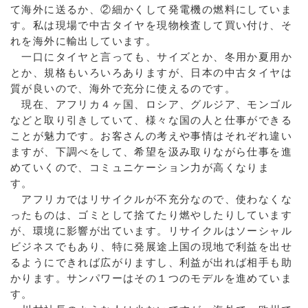
て海外に送るか、②細かくして発電機の燃料にしていま
す。私は現場で中古タイヤを現物検査して買い付け、そ
れを海外に輸出しています。
一口にタイヤと言っても、サイズとか、冬用か夏用か
とか、規格もいろいろありますが、日本の中古タイヤは
質が良いので、海外で充分に使えるのです。
現在、アフリカ４ヶ国、ロシア、グルジア、モンゴル
などと取り引きしていて、様々な国の人と仕事ができる
ことが魅力です。お客さんの考えや事情はそれぞれ違い
ますが、下調べをして、希望を汲み取りながら仕事を進
めていくので、コミュニケーション力が高くなりま
す。
アフリカではリサイクルが不充分なので、使わなくな
ったものは、ゴミとして捨てたり燃やしたりしています
が、環境に影響が出ています。リサイクルはソーシャル
ビジネスでもあり、特に発展途上国の現地で利益を出せ
るようにできれば広がりますし、利益が出れば相手も助
かります。サンパワーはその１つのモデルを進めていま
す。