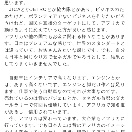
思います。
JICAとかJETROとか協力隊とかあり、ビジネスのた
めだけど、ボランティアでないビジネスを作りたいだろ
うけれど、国民を直接のターゲットにして、アフリカで
動けるように変えていった方が良いと感じます。
アフリカや他の国でもお金に関わる様々なことがありま
す。日本はプレミアムな感じで、世界のスタンダードと
は違っていて、お坊さんみたいな感じです。でも、自分
も日本と同じやり方でセネガルでやろうとして、結果と
してうまくいきませんでした。
自動車はインテリアで高くなります、エンジンとか
は、あまり高くないです、エンジンと脚だけ作れば足り
ます、仕事で使う自動車なのでそれが大事なのです。
売れているのは昔のパジェロとか、セネガル首都のダカ
ールラリーで何回も優勝しています、アフリカで知名度
があるし、信用されています。
今、アフリカは変わっています。大企業もアフリカに
行っています。でも日本人には昔のアフリカのイメージ
のまま変わっていません。世界に留学してアフリカに戻