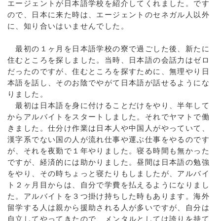
エージェントが日本語学校を紹介してくれました。です
ので、日本に来た時は、エージェントのセネガル人以外
に、知り合いはいませんでした。
最初の１ヶ月を日本語学校の寮で過ごした後、新たに
住むところを探しました。当時、日本語の会話力はゼロ
だったのですが、住むところを探すために、無理やり日
本語を話し、そのお陰でやがて日本語が話せるようにな
りました。
最初は日本語を身に付けることだけをやり、半年して
からアルバイトをスタートしました。それでヤマトで働
きました。仕分け作業は日本人や中国人がやっていて、
漢字系でない国の人が流れ仕事や運ぶ仕事をやるのです
が、それを夜勤で１年やりました。寝る時間も無かった
ですが、経済的には助かりました。昼間は日本語の勉強
をやり、その時ちょっと寝たりもしましたが、アルバイ
ト２ヶ月目からは、自分で学費を払えるようになりまし
た。アルバイトを３つ掛け持ちした時もあります。海外
留学する人は親から援助される人が多いですが、自分は
自立してやってきたので、メンタルとしては誇りを持て