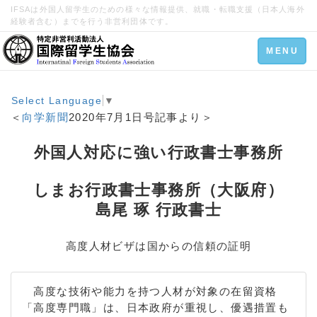
IFSAは外国人留学生のための様々な情報提供、就職・転職支援（日本人海外
経験者含む）までを行う非営利団体です。
Toggle
MENU
navigation
Select Language
▼
＜
向学新聞
2020年7月1日号記事より＞
外国人対応に強い行政書士事務所
しまお行政書士事務所（大阪府）
島尾 琢 行政書士
高度人材ビザは国からの信頼の証明
高度な技術や能力を持つ人材が対象の在留資格
「高度専門職」は、日本政府が重視し、優遇措置も