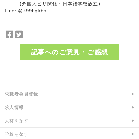
(外国人ビザ関係・日本語学校設立)
Line: @499bgkbs
F
T
a
w
c
i
記事へのご意見・ご感想
e
t
b
t
o
e
a:4185 t:1 y:2
o
r
k
で
で
シ
求職者会員登録
シ
ェ
ェ
ア
求人情報
ア
人材を探す
学校を探す