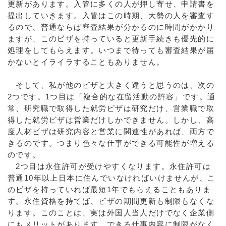
更新があります。入管に多くの人が押し寄せ、申請書を
提出していきます。入管はこの時期、大勢の人を審査す
るので、普通ならば審査結果が分かるのに時間がかかり
ますが、このビザを持っていると更新手続きも優先的に
処理をしてもらえます。いつまで待っても審査結果が届
かないとイライラすることもありません。
そして、私が他のビザと大きく違うと思うのは、次の
2つです。1つ目は「複合的な在留活動の許容」です。通
常、研究職で取得した就労ビザは研究だけ、営業職で取
得した就労ビザは営業だけしかできません。しかし、高
度人材ビザは研究内容と営業に関連性があれば、両方で
きるのです。つまり色々な仕事ができる可能性が増える
のです。
2つ目は永住許可が受けやすくなります。永住許可は
普通10年以上日本に住んでいなければいけませんが、こ
のビザを持っていれば最短1年でもらえることもありま
す。永住資格を持てば、ビザの期間更新も制限もなくな
ります。このことは、実は外国人当人だけでなく企業側
にもメリットがあります。できる仕事内容に制限がなく