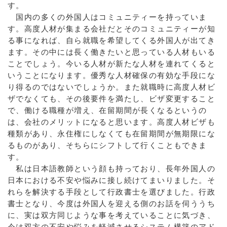
す。
国内の多くの外国人はコミュニティーを持っていま
す。高度人材が集まる会社だとそのコミュニティーが知
る事になれば、自ら就職を希望してくる外国人が出てき
ます。その中には長く働きたいと思っている人材もいる
ことでしょう。今いる人材が新たな人材を連れてくると
いうことになります。優秀な人材確保の有効な手段にな
り得るのではないでしょうか。また就職時に高度人材ビ
ザでなくても、その後要件を満たし、ビザ変更すること
で、働ける職種が増え、在留期間が長くなるというの
は、会社のメリットになると思います。高度人材ビザも
種類があり、永住権にしなくても在留期間が無期限にな
るものがあり、そちらにシフトして行くこともできま
す。
私は日本語教師という顔も持っており、長年外国人の
日本における不安や悩みに接し続けてまいりました。そ
れらを解決する手段として行政書士を選びました。行政
書士となり、今度は外国人を迎える側のお話を伺ううち
に、実は双方同じような事を考えていることに気づき、
今は双方の不安や悩みを軽減させるシステム構築のアド