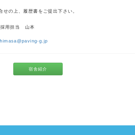
合せの上、履歴書をご提出下さい。
 採用担当 山本
6
himasa@paving-g.jp
報
宿舎紹介