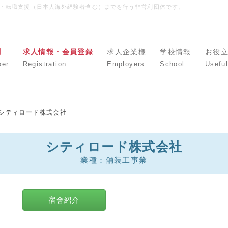
職・転職支援（日本人海外経験者含む）までを行う非営利団体です。
聞
求人情報・会員登録
求人企業様
学校情報
お役
per
Registration
Employers
School
Useful
シティロード株式会社
シティロード株式会社
業種：舗装工事業
報
宿舎紹介