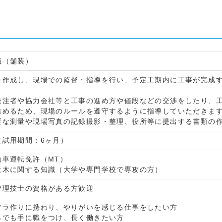
職（舗装）
を作成し、現場での監督・指導を行い、予定工期内に工事が完成
注者や協力会社等と工事の進め方や値段などの交渉をしたり、工
進めるため、現場のルールを遵守するように指導していただきま
要な測量や現場写真の記録撮影・整理、役所等に提出する書類の
（試用期間：6ヶ月）
動車運転免許（MT）
土木に関する知識（大学や専門学校で専攻の方）
管理技士の資格がある方歓迎
フラ作りに携わり、やりがいを感じる仕事をしたい方
らでも手に職をつけ、長く働きたい方