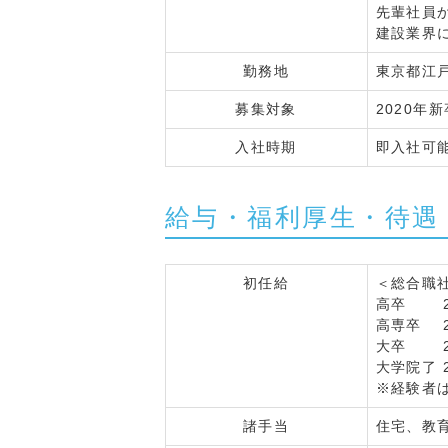
先輩社員
建設業界
勤務地
東京都江
募集対象
2020年
入社時期
即入社可
給与・福利厚生・待遇
初任給
＜総合職
高卒 20
高専卒 21
大卒 23
大学院了 2
※経験者
諸手当
住宅、教