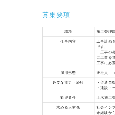
募集要項
職種
施工管理
仕事内容
工事計画
です。
工事の発
に工事を
工事に必
雇用形態
正社員 
必要な能力・経験
・普通自
・建設・
歓迎要件
土木施工
求める人材像
社会イン
未経験か