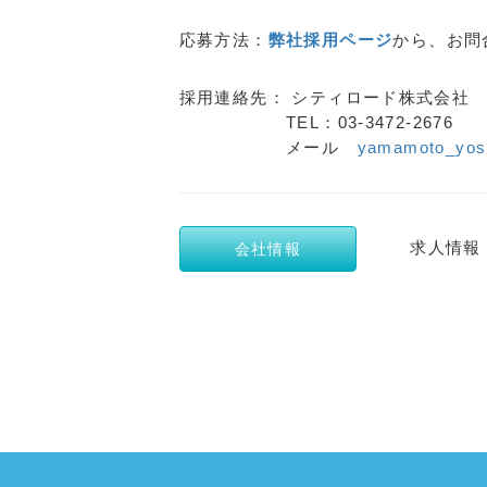
応募方法：
弊社採用ページ
から、お問
採用連絡先： シティロード株式会社
TEL：03-3472-267
メール
yamamoto_yos
求人情
会社情報
a:2838 t:1 y:0