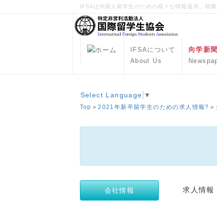
IFSAは外国人留学生のための様々な情報提供、就
向学新
IFSAについて
About Us
Newspa
Select Language
▼
Top
＞
2021年新卒留学生のための求人情報?
＞
求人情
会社情報