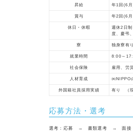
昇給
年1回(6月
賞与
年2回(6月
休日・休暇
週休2日
度、慶弔
寮
独身寮有
就業時間
8:00～17
社会保険
雇用、労
人材育成
㈱NIP
外国籍社員採用実績
有り （
応募方法・選考
選考：応募 → 書類選考 → 面接