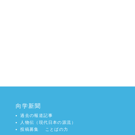
向学新聞
過去の報道記事
人物伝（現代日本の源流）
投稿募集
ことばの力