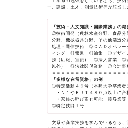
工学系の勉強をしているなら、技術
ー、建設，土木，測量技術等が該当し
「技術・人文知識・国際業務」の職
◎技術開発（農林水産分野、食品分
分野、機械器具分野、その他製造分
処理・通信技術 ◎ＣＡＤオペレー
ィング ◎報道 ◎編集 ◎デザイ
務（広報、宣伝） ◎法人営業 ◎
以外） ◎法律関係業務 ◎会計事
＝＝＝＝＝＝＝＝＝＝＝＝＝＝＝＝
「多様な在留資格」の例
◎特定活動４６号（本邦大学卒業者
・Ｎ１やＢＪＴ４８０点以上に合
・家族の呼び寄せ可能、接客業等
◎特定技能１号
文系や商業実務を学んでいるなら、