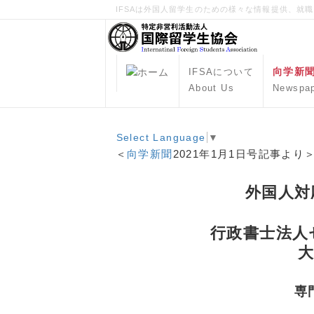
IFSAは外国人留学生のための様々な情報提供、就
向学新
IFSAについて
About Us
Newspa
Select Language
▼
＜
向学新聞
2021年1月1日号記事より
外国人対
行政書士法人
大
専