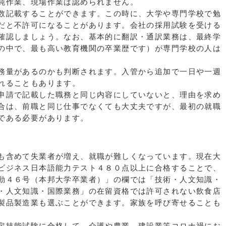
純作業、現場作業は認められません。
数記載することができます。この時に、大学や専門学校で勉
だと不許可になることがあります。会社の採用試験を受ける
確認しましょう。なお、基本的に翻訳・通訳業務は、最終学
の中で、最も高い教育機関の卒業歴です）が専門学校の人は
務量があるのかも判断されます。入管から追加で一日や一週
れることもあります。
申請で記載した職務と同じ内容にしていないと、理由を求め
合は、前職と同じ仕事でなくても大丈夫ですが、最初の就職
である必要があります。
も含めて失業者が増え、就職が難しくなっています。現在大
ビジネス日本語能力テスト４８０点以上に合格することで、
動４６号（本邦大学卒業者）」の欄では「技術・人文知識・
・人文知識・国際業務」の在留資格では許可されない飲食店
製品製造業も選ぶことができます。家族を呼び寄せることも
定技能試験に合格して、介護や農業、建設業等コロナ禍にお