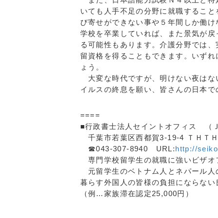
いても人手不足の分野に就職すること
び寄せができない事や５年間しか働け
学校を卒業していれば、また景気が戻
る可能性もあります。介護分野では、
留資格を得ることもできます。いずれ
ょう。
大変な時代ですが、明けない夜はない
イルスの終息を願い、皆さんの日本で
====
■行政書士法人セイントオフィス （
千葉市若葉区西都賀3-19-4 ＴＨＴ
☎043-307-8940 URL:
http://seik
専門学校留学生の就職に強いビザオ
元留学生のベトナム人とネパール人
暮らす外国人の皆様の負担にならない
（例…家族滞在認定25,000円）