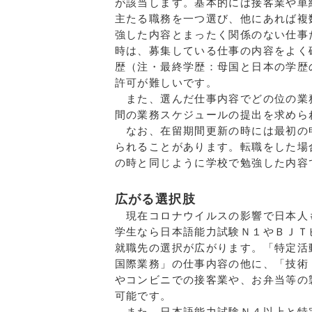
が該当します。基本的には接客業や単
主たる職務を一つ選び、他にあれば複
強した内容とまったく関係のない仕事
時は、募集している仕事の内容をよく
歴（注・最終学歴：母国と日本の学歴
許可が難しいです。
また、選んだ仕事内容でどの位の業
間の業務スケジュールの提出を求めら
なお、在留期間更新の時には最初の
られることがあります。転職をした場
の時と同じように学校で勉強した内容
広がる選択肢
現在コロナウイルスの影響で日本人
学生なら日本語能力試験Ｎ１やＢＪＴ
就職先の選択が広がります。「特定活
国際業務」の仕事内容の他に、「技術
やコンビニでの接客業や、お弁当等の
可能です。
また、日本語能力試験Ｎ４以上と特