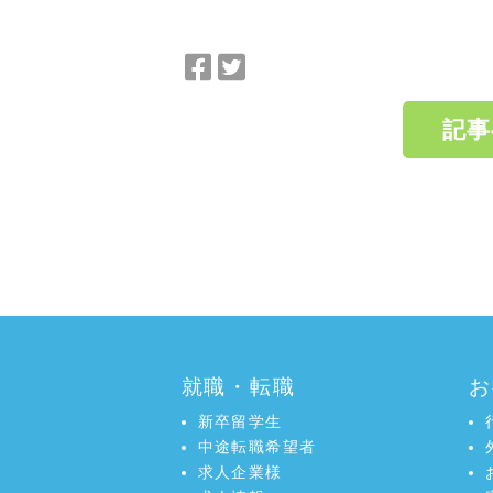
Facebook
Twitter
で
で
シ
シ
記事
ェ
ェ
ア
ア
a:4382 t:1 y:5
就職・転職
お
新卒留学生
中途転職希望者
求人企業様