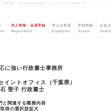
職・転職支援（日本人海外経験者含む）までを行う非営利団体です。
聞
求人情報・会員登録
求人企業様
学校情報
お役
per
Registration
Employers
School
Useful
＞
応に強い行政書士事務所
セイントオフィス（千葉県）
石 聖子 行政書士
門と関連する職務内容
取得の選択肢拡大