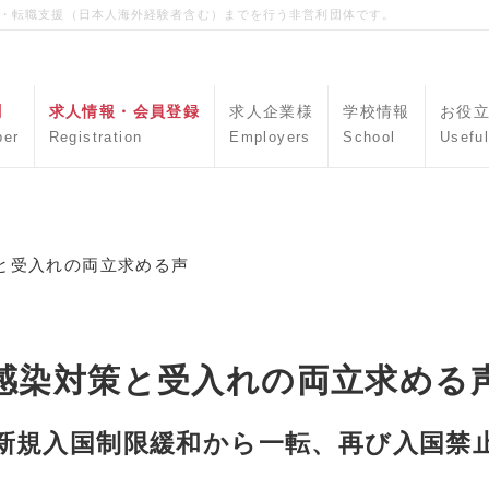
職・転職支援（日本人海外経験者含む）までを行う非営利団体です。
聞
求人情報・会員登録
求人企業様
学校情報
お役
per
Registration
Employers
School
Useful
と受入れの両立求める声
感染対策と受入れの両立求める
新規入国制限緩和から一転、再び入国禁