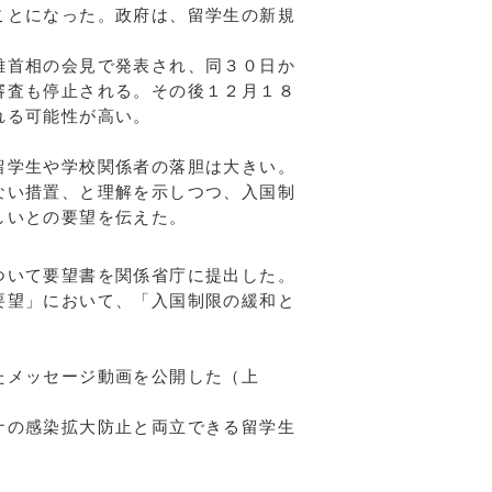
ことになった。政府は、留学生の新規
雄首相の会見で発表され、同３０日か
審査も停止される。その後１２月１８
れる可能性が高い。
留学生や学校関係者の落胆は大きい。
ない措置、と理解を示しつつ、入国制
しいとの要望を伝えた。
ついて要望書を関係省庁に提出した。
要望」において、「入国制限の緩和と
たメッセージ動画を公開した（上
ナの感染拡大防止と両立できる留学生