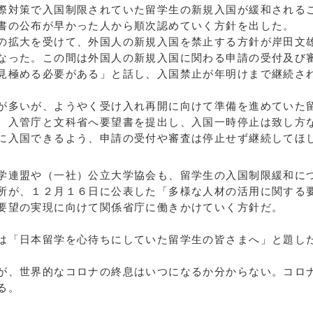
対策で入国制限されていた留学生の新規入国が緩和される
書の公布が早かった人から順次認めていく方針を出した。
拡大を受けて、外国人の新規入国を禁止する方針が岸田文
なった。この間は外国人の新規入国に関わる申請の受付及び
見極める必要がある」と話し、入国禁止が年明けまで継続さ
多いが、ようやく受け入れ再開に向けて準備を進めていた
、入管庁と文科省へ要望書を提出し、入国一時停止は致し方
に入国できるよう、申請の受付や審査は停止せず継続してほ
連盟や（一社）公立大学協会も、留学生の入国制限緩和に
が、１２月１６日に公表した「多様な人材の活用に関する
要望の実現に向けて関係省庁に働きかけていく方針だ。
は「日本留学を心待ちにしていた留学生の皆さまへ」と題し
、世界的なコロナの終息はいつになるか分からない。コロ
る。