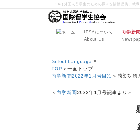
IFSAは外国人留学生のための様々な情報提供、就
向学新
IFSAについて
About Us
Newspa
Select Language
▼
TOP
＞一面トップ
向学新聞2022年1月号目次
＞感染対策
＜
向学新聞
2022年1月号記事より＞