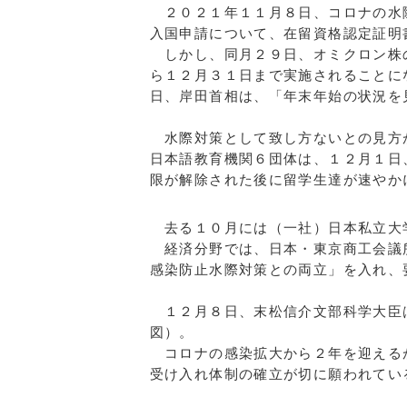
２０２１年１１月８日、コロナの水際
入国申請について、在留資格認定証明
しかし、同月２９日、オミクロン株の
ら１２月３１日まで実施されることに
日、岸田首相は、「年末年始の状況を
水際対策として致し方ないとの見方が
日本語教育機関６団体は、１２月１日
限が解除された後に留学生達が速やか
去る１０月には（一社）日本私立大学
経済分野では、日本・東京商工会議所
感染防止水際対策との両立」を入れ、
１２月８日、末松信介文部科学大臣
図）。
コロナの感染拡大から２年を迎えるが
受け入れ体制の確立が切に願われてい