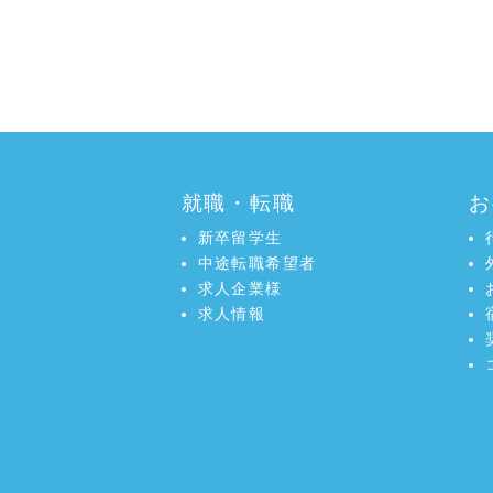
a:6038 t:3 y:1
就職・転職
お
新卒留学生
中途転職希望者
求人企業様
求人情報