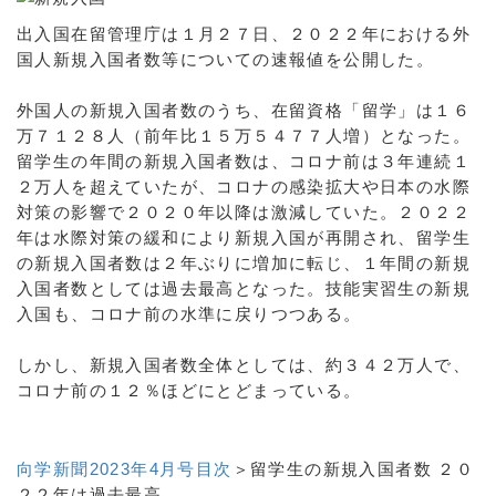
出入国在留管理庁は１月２７日、２０２２年における外
国人新規入国者数等についての速報値を公開した。
外国人の新規入国者数のうち、在留資格「留学」は１６
万７１２８人（前年比１５万５４７７人増）となった。
留学生の年間の新規入国者数は、コロナ前は３年連続１
２万人を超えていたが、コロナの感染拡大や日本の水際
対策の影響で２０２０年以降は激減していた。２０２２
年は水際対策の緩和により新規入国が再開され、留学生
の新規入国者数は２年ぶりに増加に転じ、１年間の新規
入国者数としては過去最高となった。技能実習生の新規
入国も、コロナ前の水準に戻りつつある。
しかし、新規入国者数全体としては、約３４２万人で、
コロナ前の１２％ほどにとどまっている。
向学新聞2023年4月号目次
＞留学生の新規入国者数 ２０
２２年は過去最高