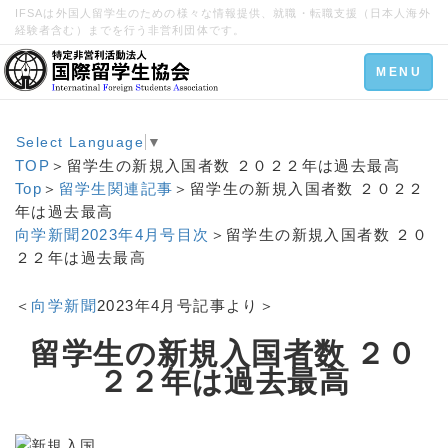
IFSAは外国人留学生のための様々な情報提供、就職・転職支援（日本人海外
経験者含む）までを行う非営利団体です。
Toggle
MENU
navigation
Select Language
▼
TOP
＞留学生の新規入国者数 ２０２２年は過去最高
Top
＞
留学生関連記事
＞留学生の新規入国者数 ２０２２
年は過去最高
向学新聞2023年4月号目次
＞留学生の新規入国者数 ２０
２２年は過去最高
＜
向学新聞
2023年4月号記事より＞
留学生の新規入国者数 ２０
２２年は過去最高