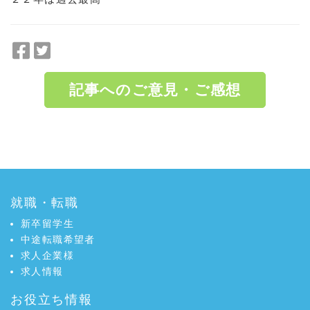
F
T
a
w
c
i
記事へのご意見・ご感想
e
t
b
t
o
e
a:6099 t:2 y:3
o
r
k
で
で
シ
シ
ェ
就職・転職
ェ
ア
ア
新卒留学生
中途転職希望者
求人企業様
求人情報
お役立ち情報