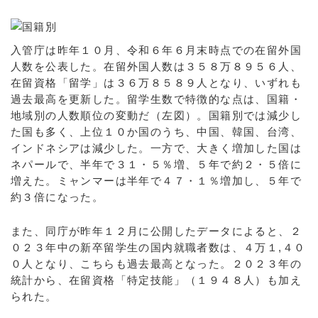
入管庁は昨年１０月、令和６年６月末時点での在留外国
人数を公表した。在留外国人数は３５８万８９５６人、
在留資格「留学」は３６万８５８９人となり、いずれも
過去最高を更新した。留学生数で特徴的な点は、国籍・
地域別の人数順位の変動だ（左図）。国籍別では減少し
た国も多く、上位１０か国のうち、中国、韓国、台湾、
インドネシアは減少した。一方で、大きく増加した国は
ネパールで、半年で３１・５％増、５年で約２・５倍に
増えた。ミャンマーは半年で４７・１％増加し、５年で
約３倍になった。
また、同庁が昨年１２月に公開したデータによると、２
０２３年中の新卒留学生の国内就職者数は、４万１,４０
０人となり、こちらも過去最高となった。２０２３年の
統計から、在留資格「特定技能」（１９４８人）も加え
られた。