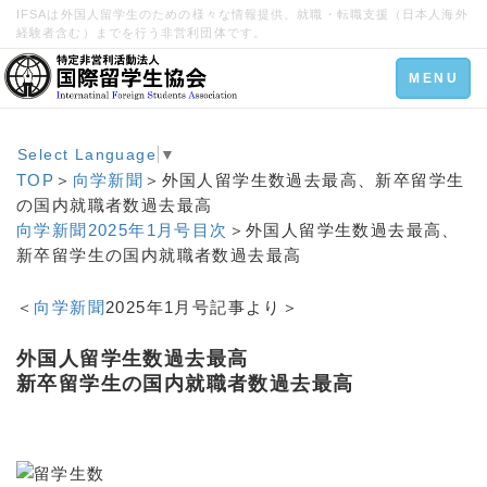
IFSAは外国人留学生のための様々な情報提供、就職・転職支援（日本人海外
経験者含む）までを行う非営利団体です。
Toggle
MENU
navigation
Select Language
▼
TOP
＞
向学新聞
＞外国人留学生数過去最高、新卒留学生
の国内就職者数過去最高
向学新聞2025年1月号目次
＞外国人留学生数過去最高、
新卒留学生の国内就職者数過去最高
＜
向学新聞
2025年1月号記事より＞
外国人留学生数過去最高
新卒留学生の国内就職者数過去最高