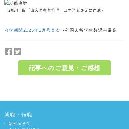
（2024年版「出入国在留管理」日本語版を元に作成）
向学新聞2025年1月号目次
＞外国人留学生数過去最高
F
T
a
w
c
i
記事へのご意見・ご感想
e
t
b
t
o
e
a:3370 t:4 y:6
o
r
k
で
で
シ
シ
ェ
就職・転職
ェ
ア
ア
新卒留学生