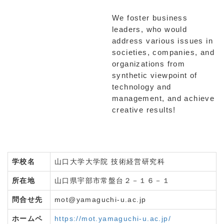
We foster business
leaders, who would
address various issues in
societies, companies, and
organizations from
synthetic viewpoint of
technology and
management, and achieve
creative results!
学校名
山口大学大学院 技術経営研究科
所在地
山口県宇部市常盤台２－１６－１
問合せ先
mot@yamaguchi-u.ac.jp
ホームペ
https://mot.yamaguchi-u.ac.jp/