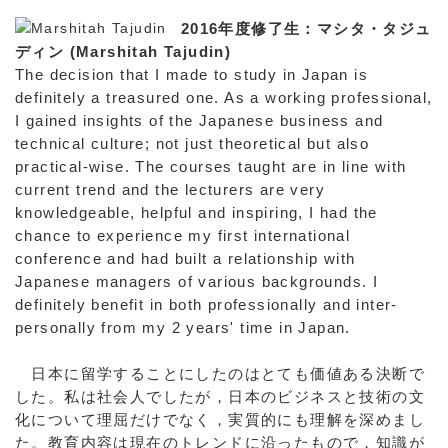
2016年度修了生：マシタ・タジュ
ディン (Marshitah Tajudin)
The decision that I made to study in Japan is
definitely a treasured one. As a working professional,
I gained insights of the Japanese business and
technical culture; not just theoretical but also
practical-wise. The courses taught are in line with
current trend and the lecturers are very
knowledgeable, helpful and inspiring, I had the
chance to experience my first international
conference and had built a relationship with
Japanese managers of various backgrounds. I
definitely benefit in both professionally and inter-
personally from my 2 years' time in Japan.
日本に留学することにしたのはとても価値ある決断で
した。私は社会人でしたが，日本のビジネスと技術の文
化について理屈だけでなく，実質的にも理解を深めまし
た。教育内容は現在のトレンドに沿ったもので，知識が