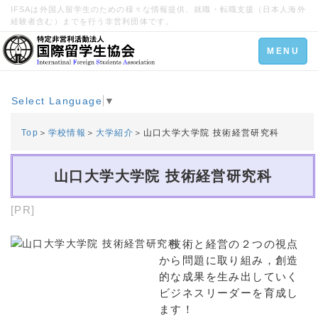
IFSAは外国人留学生のための様々な情報提供、就職・転職支援（日本人海外
経験者含む）までを行う非営利団体です。
Toggle
MENU
navigation
Select Language
▼
Top
＞
学校情報
＞
大学紹介
＞山口大学大学院 技術経営研究科
山口大学大学院 技術経営研究科
[PR]
技術と経営の２つの視点
から問題に取り組み，創造
的な成果を生み出していく
ビジネスリーダーを育成し
ます！