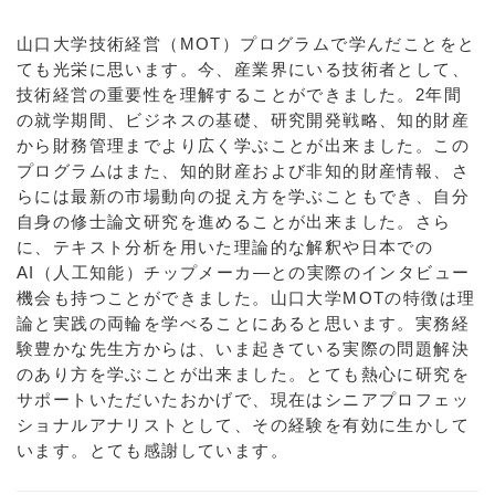
山口大学技術経営（MOT）プログラムで学んだことをと
ても光栄に思います。今、産業界にいる技術者として、
技術経営の重要性を理解することができました。2年間
の就学期間、ビジネスの基礎、研究開発戦略、知的財産
から財務管理までより広く学ぶことが出来ました。この
プログラムはまた、知的財産および非知的財産情報、さ
らには最新の市場動向の捉え方を学ぶこともでき、自分
自身の修士論文研究を進めることが出来ました。さら
に、テキスト分析を用いた理論的な解釈や日本での
AI（人工知能）チップメーカ―との実際のインタビュー
機会も持つことができました。山口大学MOTの特徴は理
論と実践の両輪を学べることにあると思います。実務経
験豊かな先生方からは、いま起きている実際の問題解決
のあり方を学ぶことが出来ました。とても熱心に研究を
サポートいただいたおかげで、現在はシニアプロフェッ
ショナルアナリストとして、その経験を有効に生かして
います。とても感謝しています。