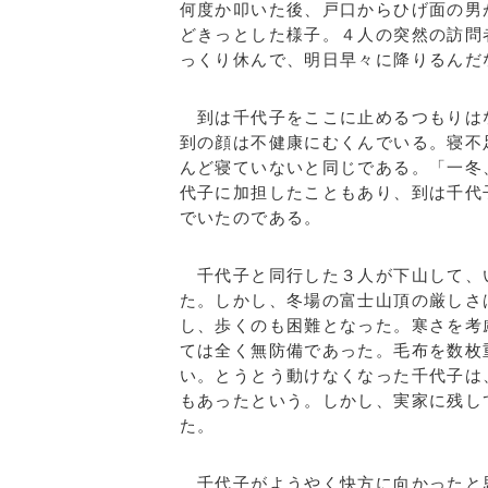
何度か叩いた後、戸口からひげ面の男
どきっとした様子。４人の突然の訪問
っくり休んで、明日早々に降りるんだ
到は千代子をここに止めるつもりは
到の顔は不健康にむくんでいる。寝不
んど寝ていないと同じである。「一冬
代子に加担したこともあり、到は千代
でいたのである。
千代子と同行した３人が下山して、
た。しかし、冬場の富士山頂の厳しさ
し、歩くのも困難となった。寒さを考
ては全く無防備であった。毛布を数枚
い。とうとう動けなくなった千代子は
もあったという。しかし、実家に残し
た。
千代子がようやく快方に向かったと