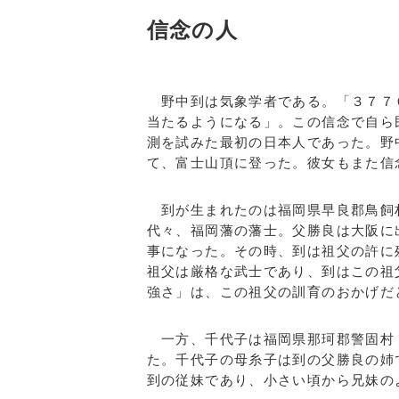
信念の人
野中到は気象学者である。「３７７
当たるようになる」。この信念で自ら
測を試みた最初の日本人であった。野
て、富士山頂に登った。彼女もまた信
到が生まれたのは福岡県早良郡鳥飼
代々、福岡藩の藩士。父勝良は大阪に
事になった。その時、到は祖父の許に
祖父は厳格な武士であり、到はこの祖
強さ」は、この祖父の訓育のおかげだ
一方、千代子は福岡県那珂郡警固村
た。千代子の母糸子は到の父勝良の姉
到の従妹であり、小さい頃から兄妹の