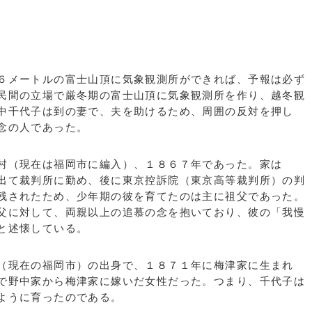
６メートルの富士山頂に気象観測所ができれば、予報は必ず
民間の立場で厳冬期の富士山頂に気象観測所を作り、越冬観
中千代子は到の妻で、夫を助けるため、周囲の反対を押し
念の人であった。
村（現在は福岡市に編入）、１８６７年であった。家は
出て裁判所に勤め、後に東京控訴院（東京高等裁判所）の判
残されたため、少年期の彼を育てたのは主に祖父であった。
父に対して、両親以上の追慕の念を抱いており、彼の「我慢
と述懐している。
（現在の福岡市）の出身で、１８７１年に梅津家に生まれ
で野中家から梅津家に嫁いだ女性だった。つまり、千代子は
ように育ったのである。