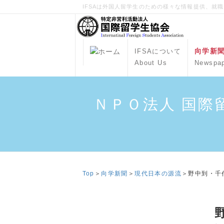
IFSAは外国人留学生のための様々な情報提供、就
向学新
IFSAについて
About Us
Newspa
ＮＰＯ法人 国際
Top
＞
向学新聞
＞
現代日本の源流
＞野中到・千