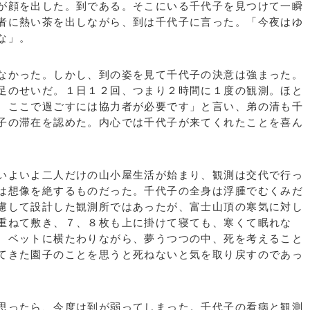
が顔を出した。到である。そこにいる千代子を見つけて一瞬
者に熱い茶を出しながら、到は千代子に言った。「今夜はゆ
な」。
なかった。しかし、到の姿を見て千代子の決意は強まった。
足のせいだ。１日１２回、つまり２時間に１度の観測。ほと
、ここで過ごすには協力者が必要です」と言い、弟の清も千
子の滞在を認めた。内心では千代子が来てくれたことを喜ん
いよいよ二人だけの山小屋生活が始まり、観測は交代で行っ
は想像を絶するものだった。千代子の全身は浮腫でむくみだ
慮して設計した観測所ではあったが、富士山頂の寒気に対し
重ねて敷き、７、８枚も上に掛けて寝ても、寒くて眠れな
、ベットに横たわりながら、夢うつつの中、死を考えること
てきた園子のことを思うと死ねないと気を取り戻すのであっ
思ったら、今度は到が弱ってしまった。千代子の看病と観測