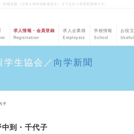
職・転職支援（日本人海外経験者含む）までを行う非営利団体です。
聞
求人情報・会員登録
求人企業様
学校情報
お役
per
Registration
Employers
School
Useful
留学生協会／
向学新聞
代子
野中到・千代子