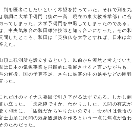
、到を医者にしたいという希望を持っていた。それで到を九
は順調に大学予備門（後の一高、現在の東大教養学部）に合
切ってしまった。大学予備門を中退してしまったのである。
は、中央気象台の和田雄治技師と知り合いになった。その和
質問したところ、和田は「英独仏を大学とすれば、日本は幼
答えた。
山頂に観測所を設立するという、以前から漠然と考えていた
現は日本の気象事業を飛躍的に発展させると言いながらも、
料の運搬、国の予算不足、さらに厳寒の中の越冬などの困難
言った。
これだけのマイナス要因で引き下がるはずである。しかし到
奮い立った。「決死隊ですか。わかりました。民間の有志が
驚く和田に、「困難だからやりたいのです。命がけは覚悟の
富士山頂に民間の気象観測所を作るという一点に焦点が合わ
そのためだった。