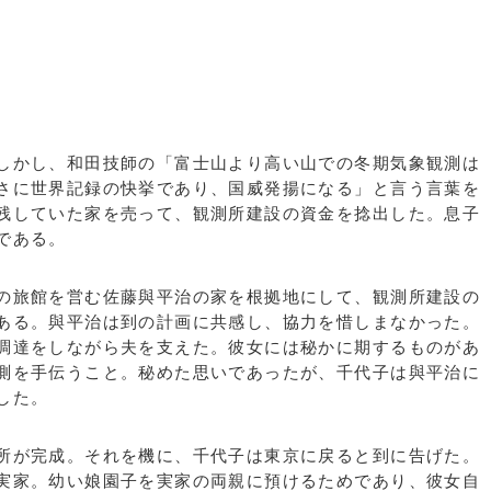
しかし、和田技師の「富士山より高い山での冬期気象観測は
さに世界記録の快挙であり、国威発揚になる」と言う言葉を
残していた家を売って、観測所建設の資金を捻出した。息子
である。
の旅館を営む佐藤與平治の家を根拠地にして、観測所建設の
ある。與平治は到の計画に共感し、協力を惜しまなかった。
調達をしながら夫を支えた。彼女には秘かに期するものがあ
測を手伝うこと。秘めた思いであったが、千代子は與平治に
した。
所が完成。それを機に、千代子は東京に戻ると到に告げた。
実家。幼い娘園子を実家の両親に預けるためであり、彼女自