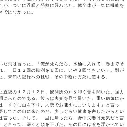
たが、ついに浮腫と発熱に襲われた。体全体が一気に機能を
体ではなかった。
いた到は言った。「俺が死んだら、水桶に入れて、春までそ
れ。一日１２回の観測を６回に、いや３回でもいい」。到が
た。未知の記録への挑戦、その中断は万死に値する。
た直後の１２月１２日、観測所の戸を叩く音を聞いた。強力
問に来たのである。彼らは夫妻を見て驚いた。重い病気にか
は「すぐに山を下り、大勢でお迎えにまいります」と言っ
悟してこの山に来たのだ。少しぐらい健康を害したからとい
は言った。そして、「里に帰ったら、野中夫妻は元気だと言
」と言って、深々と頭を下げた。その目には涙を浮かべてい