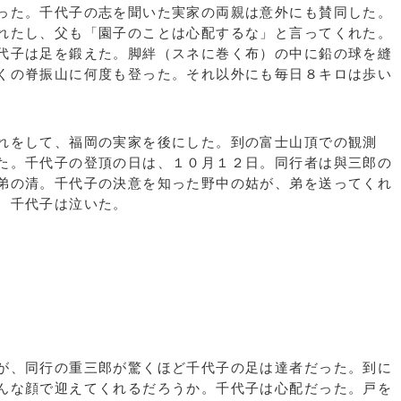
った。千代子の志を聞いた実家の両親は意外にも賛同した。
れたし、父も「園子のことは心配するな」と言ってくれた。
代子は足を鍛えた。脚絆（スネに巻く布）の中に鉛の球を縫
くの脊振山に何度も登った。それ以外にも毎日８キロは歩い
れをして、福岡の実家を後にした。到の富士山頂での観測
た。千代子の登頂の日は、１０月１２日。同行者は與三郎の
弟の清。千代子の決意を知った野中の姑が、弟を送ってくれ
、千代子は泣いた。
が、同行の重三郎が驚くほど千代子の足は達者だった。到に
んな顔で迎えてくれるだろうか。千代子は心配だった。戸を