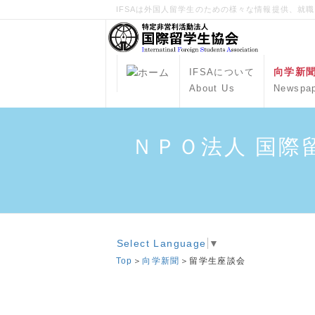
IFSAは外国人留学生のための様々な情報提供、就
向学新
IFSAについて
About Us
Newspa
ＮＰＯ法人 国際
Select Language
▼
Top
＞
向学新聞
＞留学生座談会