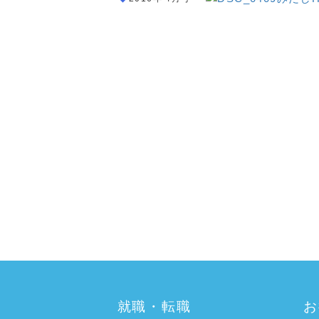
a:7474 t:2 y:2
就職・転職
お