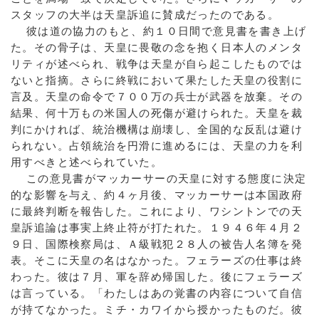
スタッフの大半は天皇訴追に賛成だったのである。
彼は道の協力のもと、約１０日間で意見書を書き上げ
た。その骨子は、天皇に畏敬の念を抱く日本人のメンタ
リティが述べられ、戦争は天皇が自ら起こしたものでは
ないと指摘。さらに終戦において果たした天皇の役割に
言及。天皇の命令で７００万の兵士が武器を放棄。その
結果、何十万もの米国人の死傷が避けられた。天皇を裁
判にかければ、統治機構は崩壊し、全国的な反乱は避け
られない。占領統治を円滑に進めるには、天皇の力を利
用すべきと述べられていた。
この意見書がマッカーサーの天皇に対する態度に決定
的な影響を与え、約４ヶ月後、マッカーサーは本国政府
に最終判断を報告した。これにより、ワシントンでの天
皇訴追論は事実上終止符が打たれた。１９４６年４月２
９日、国際検察局は、Ａ級戦犯２８人の被告人名簿を発
表。そこに天皇の名はなかった。フェラーズの仕事は終
わった。彼は７月、軍を辞め帰国した。後にフェラーズ
は言っている。「わたしはあの覚書の内容について自信
が持てなかった。ミチ・カワイから授かったものだ。彼