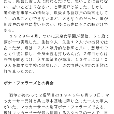
たら、経営に苦しんで終わるだけだ。悪いことは言わな
い、思いとどまりなさい」と新渡戸は諭した。しかし、
道の教育事業への情熱は、敬愛する新渡戸の助言をして
も止めることができないほど、大きなものだった。道が
新渡戸の意見に背いたのが、後にも先にもこの時だけで
ある。
１９２９年４月、ついに恵泉女学園が開校。５１歳で
夢が一つ実現した。生徒９人、先生１２人での出発では
あったが、道は１２人の献身的な教師と共に、慈母のご
とく生徒に接し、全身全霊を打ち込んだ。２年目からは
評判を聞きつけ、入学希望者が激増。１０年目には４０
０人を越す女学校に発展した。道の情熱が現実の困難に
打ち克ったのだ。
ボナ・フェラーズとの再会
戦争が終わって２週間目の１９４５年８月３０日、マ
ッカーサー元帥と共に厚木基地に降り立った一人の軍人
がいた。マッカーサーの副官ボナ・フェラーズである。
彼はマッカーサーが最も信頼するスタッフの一人で、日