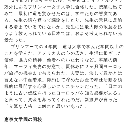
２年間の予備校生活の後、河井道はフィラデルフィア
郊外にあるプリンマー女子大学に合格した。授業に出て
みて、最初に道を驚かせたのは、学生たちの態度であ
る。先生の話を遮って議論をしたり、先生の意見に反論
する者までいるではないか。先生には最大限の敬意を払
うよう教えられている日本では、およそ考えられない光
景だった。
プリンマーでの４年間、道は大学で学んだ学問以上の
ことを学んだ。アメリカ人の心の広さ、生活に根ざした
信仰、協力の精神、他者へのいたわりなど。卒業の前
年、マーフィ夫妻の好意で、夏休みに２ヶ月間ヨーロッ
パ旅行の機会まで与えられた。夫妻は、決して豊かとは
言えない中産階級。節約して貯めたお金で奉仕活動を積
極的に展開する心優しいクリスチャンだった。「日本の
ように古い伝統を持ったヨーロッパを知る必要がある」
と言って、資金を募ってくれたのだ。新渡戸が言った
「立派な人格」に触れた思いであった。
恵泉女学園の開校