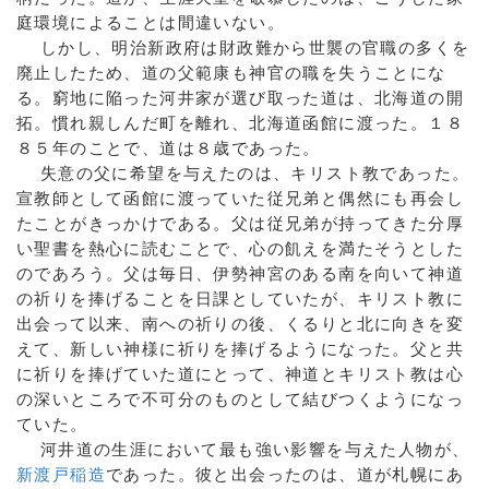
庭環境によることは間違いない。
しかし、明治新政府は財政難から世襲の官職の多くを
廃止したため、道の父範康も神官の職を失うことにな
る。窮地に陥った河井家が選び取った道は、北海道の開
拓。慣れ親しんだ町を離れ、北海道函館に渡った。１８
８５年のことで、道は８歳であった。
失意の父に希望を与えたのは、キリスト教であった。
宣教師として函館に渡っていた従兄弟と偶然にも再会し
たことがきっかけである。父は従兄弟が持ってきた分厚
い聖書を熱心に読むことで、心の飢えを満たそうとした
のであろう。父は毎日、伊勢神宮のある南を向いて神道
の祈りを捧げることを日課としていたが、キリスト教に
出会って以来、南への祈りの後、くるりと北に向きを変
えて、新しい神様に祈りを捧げるようになった。父と共
に祈りを捧げていた道にとって、神道とキリスト教は心
の深いところで不可分のものとして結びつくようになっ
ていた。
河井道の生涯において最も強い影響を与えた人物が、
新渡戸稲造
であった。彼と出会ったのは、道が札幌にあ