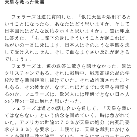
天皇を救った覚書
フェラーズは道に質問した。「仮に天皇を処刑すると
いうことになったら、あなたはどう思いますか。そして
日本国民はどんな反応を示すと思いますか」。道は即座
に答えた。「もし陛下の身にそういうことが起これば、
私がいの一番に死にます。日本人はそのような事態を決
して受け入れません。そして血なまぐさい反乱が起きる
でしょう」。
フェラーズは、道の返答に驚きを隠せなかった。道は
クリスチャンである。それに戦時中、戦意高揚の品の学
校設置を断固拒否し続けていた。それ故拘束されたこと
もある。その彼女が、なぜこれほどまでに天皇を擁護す
るのか。フェラーズは、欧米人には理解できない日本人
の心理の一端に触れた思いだった。
フェラーズは道との話し合いを通して、「天皇を裁い
てはならない」という信念を固めていく。時は急がれて
いた。アメリカの世論の７０％が天皇の処分（内死刑要
求が３３％）を要求し、上院では、天皇を裁判にかける
ことを満場一致で決定していた。さらにマッカーサーの