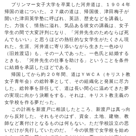
プリンマー女子大学を卒業した河井道は、１９０４年
帰国の途についた。２７歳の道は、帰国後、津田梅子が
開いた津田英学塾に呼ばれ、英語、歴史などを講義し
た。力強く、情熱に溢れ、気品ある彼女の講義は、女子
学生の間で大変評判になり、「河井先生のためならば死
んでもいい」と思うほどの熱狂的な女学生がたくさん現
れた。生涯、河井道に寄り添いながら生きた一色ゆり
（旧姓渡辺）も、その一人であった。一色氏と結婚する
ときも、「河井先生の仕事を助ける」ということを条件
に結婚を承諾したほどである。
帰国してから約２０年間、道はＹＷＣＡ（キリスト教
女子青年会）の総幹事として、その組織化と発展に尽力
した。総幹事を辞任して、道は長い間心に温めてきた夢
の実現に向かう決断をする。それは、キリスト教主義の
女学校を作る夢だった。
この計画を新渡戸に相談したところ、新渡戸は真っ向
から反対した。それもそのはず、資金、土地、建物、教
師など裏付けとなるものは何もない。ただ学校設立の思
いだけが先行していたのだ。「今の状態で女学校を始め