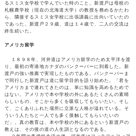
るスミス女学校で学んでいた時のこと。新渡戸は母校の
札幌農学校（現在の北海道大学）の教授を務めるかたわ
ら、隣接するスミス女学校に出張講義に出向いていたの
であった。新渡戸２９歳、道は１４歳で、二人の交流は
終生続いた。
アメリカ留学
１８９８年、河井道はアメリカ留学のため太平洋を渡
り、最初の寄港地カナダのバンクーバーに到着した。新
渡戸の強い推薦で実現したものである。バンクーバーま
で同行した新渡戸は道に留学目的を語り始めた。「君を
アメリカまで連れてきたのは、単に知識を高めるためで
はない。アメリカで本や学校の外にあるたくさんの素晴
らしいもの、そこから多くを吸収してもらいたい。そし
て、ごくありふれた場所に立派な人格が溢れている。そ
ういう人たちと一人でも多く接触してもらいたいの
だ」。真の教育は、本や学校の外にあるという新渡戸の
教えは、その後の道の人生訓となるのである。