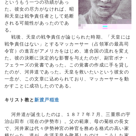
というもう一つの功績があっ
た。彼女の尽力がなければ、昭
和天皇は戦争責任者として処断
される可能性があったのであ
る。
戦後、天皇の戦争責任が論じられた時期、「天皇には
戦争責任はない」とするマッカーサー（占領軍の最高司
令官）の進言がアメリカをはじめ、連合国の流れを変え
た。彼の決断に決定的な影響を与えたのが、副官ボナ・
フェラーズの覚書であった。この覚書の作成に手を貸し
たのが、河井道であった。天皇を救いたいという彼女の
一念が、この文章に込められており、マッカーサーを動
かすことに成功したのである。
キリスト教と
新渡戸稲造
河井道が誕生したのは、１８７７年７月、三重県の宇
治山田市（現在の伊勢市）。父の範康、母の菊枝の長女
で、河井家は代々伊勢神宮の神官を務める格式の高い家
柄だった。道が、生涯天皇を敬慕したのは、こうした家