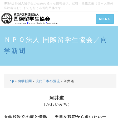
IFSAは外国人留学生のための様々な情報提供、就職・転職支援（日本人海外
経験者含む）までを行う非営利団体です。
Toggle
MENU
navigation
ＮＰＯ法人 国際留学生協会／
向
学新聞
Top
＞
向学新聞
＞
現代日本の源流
＞河井道
河井道
（かわいみち）
女学校設立の夢と情熱
___
天皇を戦犯から救いたい一