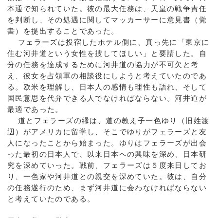
本通で知られていた。彼の最大任務は、天皇の戦争責任
を判断し、その処遇に関してマッカーサーに意見書（覚
書）を提出することであった。
フェラーズは投宿したホテル側に、真っ先に「東京に
住む河井道という女性を捜してほしい」と要請した。自
分の任務を達成するために河井道の協力が不可欠と考
え、彼女を占領軍の相談役にしようと考えていたのであ
る。欧米を理解し、日本人の感情も理性も語れ、そして
国民意思を代弁できる人でなければならない。河井道が
最適であった。
道とフェラーズの縁は、道の教え子一色ゆり（旧姓渡
辺）がアメリカに留学し、そこでゆりがフェラーズと友
人になったことから始まった。ゆりはフェラーズが出会
った最初の日本人で、以来日本への興味を深め、日本研
究を深めていった。戦前、フェラーズは５度来日してお
り、一色家や河井道との親交を深めていた。彼は、自分
の任務遂行のため、まず河井道に会わなければならない
と考えていたのである。