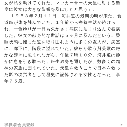
女が私を助けてくれた。マッカーサーの天皇に対する態
度に彼女は大きな影響を及ぼしたと思う」。
１９５３年２月１１日、河井道の最期の時が来た。食
道癌が体を蝕んでいた。１年前から療養生活が続けら
れ、一色ゆりが一日も欠かさず病院に泊まり込んで看病
した。彼女の献身的な世話は５ヶ月に及んだという。昏
睡状態に陥った道を取り囲むように多くの友人が、病室
に、廊下に、階段に溢れていた。彼らが歌う賛美歌の厳
かな響きに包まれながら、午後７時１０分、河井道は静
かに息を引き取った。終生独身を通したが、数多くの精
神の家族に囲まれていた。天皇を救うことで日本を救っ
た影の功労者として歴史に記憶される女性となった。享
年７５歳。
a:26510 t:3 y:1
求職者会員登録