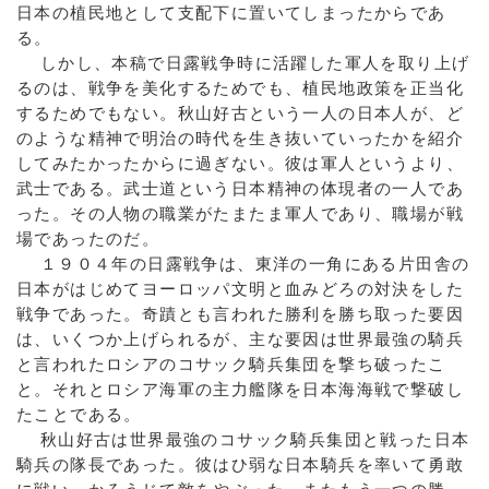
日本の植民地として支配下に置いてしまったからであ
る。
しかし、本稿で日露戦争時に活躍した軍人を取り上げ
るのは、戦争を美化するためでも、植民地政策を正当化
するためでもない。秋山好古という一人の日本人が、ど
のような精神で明治の時代を生き抜いていったかを紹介
してみたかったからに過ぎない。彼は軍人というより、
武士である。武士道という日本精神の体現者の一人であ
った。その人物の職業がたまたま軍人であり、職場が戦
場であったのだ。
１９０４年の日露戦争は、東洋の一角にある片田舎の
日本がはじめてヨーロッパ文明と血みどろの対決をした
戦争であった。奇蹟とも言われた勝利を勝ち取った要因
は、いくつか上げられるが、主な要因は世界最強の騎兵
と言われたロシアのコサック騎兵集団を撃ち破ったこ
と。それとロシア海軍の主力艦隊を日本海海戦で撃破し
たことである。
秋山好古は世界最強のコサック騎兵集団と戦った日本
騎兵の隊長であった。彼はひ弱な日本騎兵を率いて勇敢