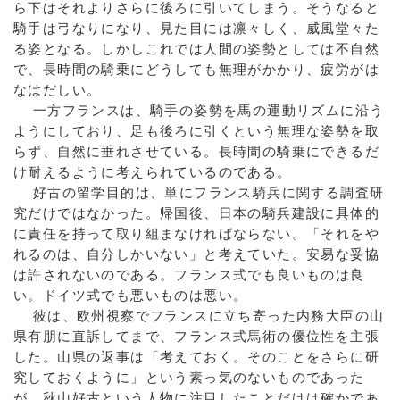
ら下はそれよりさらに後ろに引いてしまう。そうなると
騎手は弓なりになり、見た目には凛々しく、威風堂々た
る姿となる。しかしこれでは人間の姿勢としては不自然
で、長時間の騎乗にどうしても無理がかかり、疲労がは
なはだしい。
一方フランスは、騎手の姿勢を馬の運動リズムに沿う
ようにしており、足も後ろに引くという無理な姿勢を取
らず、自然に垂れさせている。長時間の騎乗にできるだ
け耐えるように考えられているのである。
好古の留学目的は、単にフランス騎兵に関する調査研
究だけではなかった。帰国後、日本の騎兵建設に具体的
に責任を持って取り組まなければならない。「それをや
れるのは、自分しかいない」と考えていた。安易な妥協
は許されないのである。フランス式でも良いものは良
い。ドイツ式でも悪いものは悪い。
彼は、欧州視察でフランスに立ち寄った内務大臣の山
県有朋に直訴してまで、フランス式馬術の優位性を主張
した。山県の返事は「考えておく。そのことをさらに研
究しておくように」という素っ気のないものであった
が、秋山好古という人物に注目したことだけは確かであ