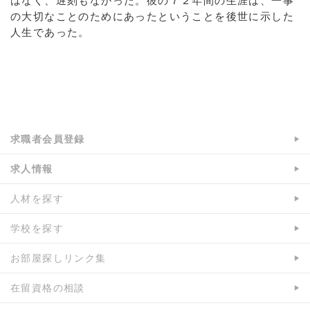
はなく、遅刻もなかった。彼の７２年間の生涯は、一事
の大切なことのためにあったということを後世に示した
人生であった。
a:30055 t:2 y:5
求職者会員登録
求人情報
人材を探す
学校を探す
お部屋探しリンク集
在留資格の相談