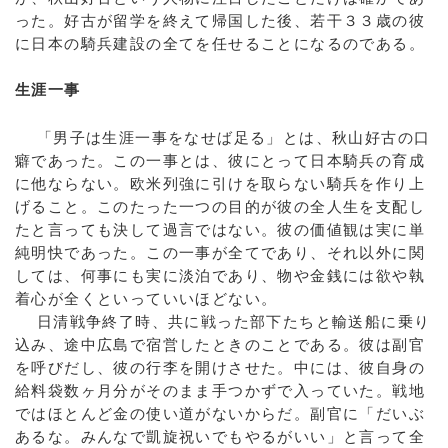
った。好古が留学を終えて帰国した後、若干３３歳の彼
に日本の騎兵建設の全てを任せることになるのである。
生涯一事
「男子は生涯一事をなせば足る」とは、秋山好古の口
癖であった。この一事とは、彼にとって日本騎兵の育成
に他ならない。欧米列強に引けを取らない騎兵を作り上
げること。このたった一つの目的が彼の全人生を支配し
たと言っても決して過言ではない。彼の価値観は実に単
純明快であった。この一事が全てであり、それ以外に関
しては、何事にも実に淡泊であり、物や金銭には欲や執
着心が全くといっていいほどない。
日清戦争終了時、共に戦った部下たちと輸送船に乗り
込み、途中広島で宿営したときのことである。彼は副官
を呼びだし、彼の行李を開けさせた。中には、彼自身の
給料袋数ヶ月分がそのまま手つかずで入っていた。戦地
ではほとんど金の使い道がないからだ。副官に「だいぶ
あるな。みんなで凱旋祝いでもやるがいい」と言って全