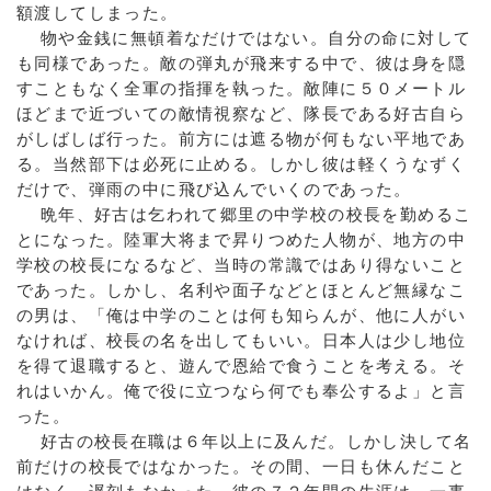
額渡してしまった。
物や金銭に無頓着なだけではない。自分の命に対して
も同様であった。敵の弾丸が飛来する中で、彼は身を隠
すこともなく全軍の指揮を執った。敵陣に５０メートル
ほどまで近づいての敵情視察など、隊長である好古自ら
がしばしば行った。前方には遮る物が何もない平地であ
る。当然部下は必死に止める。しかし彼は軽くうなずく
だけで、弾雨の中に飛び込んでいくのであった。
晩年、好古は乞われて郷里の中学校の校長を勤めるこ
とになった。陸軍大将まで昇りつめた人物が、地方の中
学校の校長になるなど、当時の常識ではあり得ないこと
であった。しかし、名利や面子などとほとんど無縁なこ
の男は、「俺は中学のことは何も知らんが、他に人がい
なければ、校長の名を出してもいい。日本人は少し地位
を得て退職すると、遊んで恩給で食うことを考える。そ
れはいかん。俺で役に立つなら何でも奉公するよ」と言
った。
好古の校長在職は６年以上に及んだ。しかし決して名
前だけの校長ではなかった。その間、一日も休んだこと