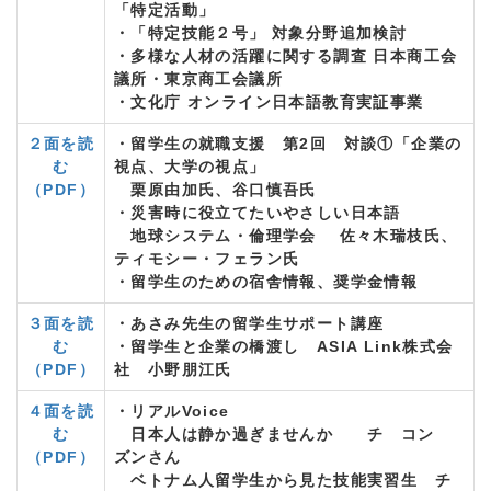
「特定活動」
・「特定技能２号」 対象分野追加検討
・多様な人材の活躍に関する調査 日本商工会
議所・東京商工会議所
・文化庁 オンライン日本語教育実証事業
２面を読
・留学生の就職支援 第2回 対談①「企業の
む
視点、大学の視点」
（PDF）
栗原由加氏、谷口慎吾氏
・災害時に役立てたいやさしい日本語
地球システム・倫理学会 佐々木瑞枝氏、
ティモシー・フェラン氏
・留学生のための宿舎情報、奨学金情報
３面を読
・あさみ先生の留学生サポート講座
む
・留学生と企業の橋渡し ASIA Link株式会
（PDF）
社 小野朋江氏
４面を読
・リアルVoice
む
日本人は静か過ぎませんか チ コン
（PDF）
ズンさん
ベトナム人留学生から見た技能実習生 チ