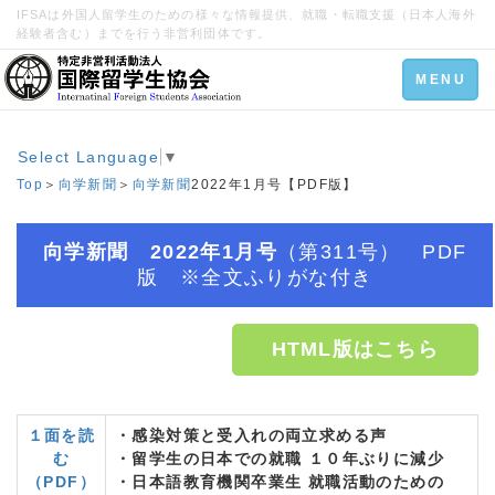
IFSAは外国人留学生のための様々な情報提供、就職・転職支援（日本人海外
経験者含む）までを行う非営利団体です。
Toggle
MENU
navigation
Select Language
▼
Top
＞
向学新聞
＞
向学新聞
2022年1月号【PDF版】
向学新聞 2022年1月号
（第311号） PDF
版 ※全文ふりがな付き
HTML版はこちら
１面を読
・感染対策と受入れの両立求める声
む
・留学生の日本での就職 １０年ぶりに減少
（PDF）
・日本語教育機関卒業生 就職活動のための