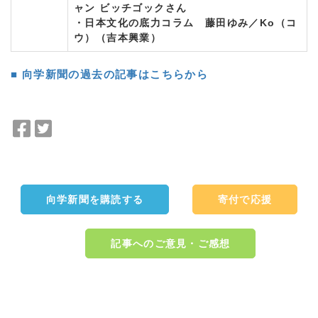
ャン ビッチゴックさん
・日本文化の底力コラム 藤田ゆみ／Ko（コ
ウ）（吉本興業）
■ 向学新聞の過去の記事はこちらから
F
T
a
w
c
i
e
t
b
t
向学新聞を購読する
寄付で応援
o
e
o
r
k
で
記事へのご意見・ご感想
で
シ
シ
ェ
ェ
ア
a:5006 t:2 y:2
ア