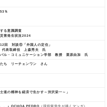
53％
する意識調査
災害発生状況2024
12回 対談⑪「外国人の定住」
社 代表取締役 上森秀夫 氏
バル・コミュニケーション学部 教授 栗原由加 氏
たち リーチェンワン さん
士道の精神を経済で生かす～渋沢栄一～」
、』OCHOA PEDRO
（現役留学生が描くマンガ）