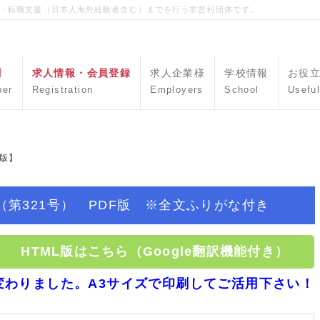
職・転職支援（日本人海外経験者含む）までを行う非営利団体です。
聞
求人情報・会員登録
求人企業様
学校情報
お役
per
Registration
Employers
School
Useful
F版】
（第321号） PDF版 ※全文ふりがな付き
HTML版はこちら（Google翻訳機能付き）
変わりました。A3サイズで印刷してご活用下さい！