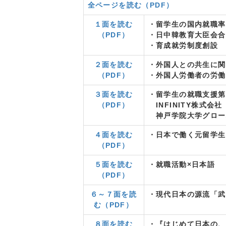
全ページを読む（PDF）
１面を読む
・留学生の国内就職率
（PDF）
・日中韓教育大臣会合
・育成就労制度創設
２面を読む
・外国人との共生に関
（PDF）
・外国人労働者の労働
３面を読む
・留学生の就職支援第
（PDF）
INFINITY株式会
神戸学院大学グロー
４面を読む
・日本で働く元留学生
（PDF）
５面を読む
・就職活動×日本語
（PDF）
６～７面を読
・現代日本の源流「武
む（PDF）
８面を読む
・『はじめて日本の、、