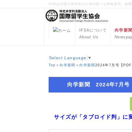
IFSAは外国人留学生のための様々な情報提供、就
向学新
IFSAについて
About Us
Newspa
Select Language
▼
Top
＞
向学新聞
＞
向学新聞
2024年7月号【PD
向学新聞 2024年7月号
サイズが「タブロイド判」に