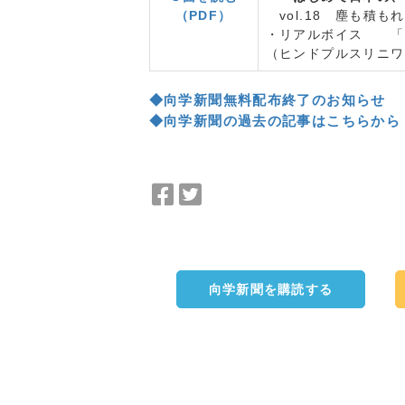
（PDF）
vol.18 塵も積
・リアルボイス 「
（ヒンドプルスリニワ
◆向学新聞無料配布終了のお知らせ
◆向学新聞の過去の記事はこちらから
Facebook
Twitter
で
で
シ
シ
ェ
ェ
ア
ア
向学新聞を購読する
a:2555 t:3 y:1