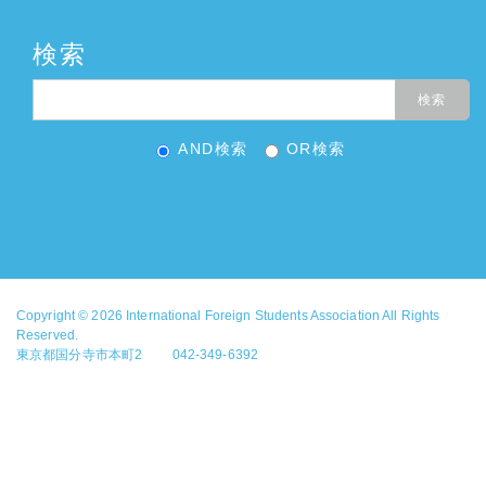
検索
AND検索
OR検索
Copyright © 2026
International Foreign Students Association
All Rights
Reserved.
東京都国分寺市本町2 042-349-6392