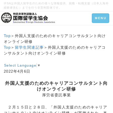
IFSAは外国人留学生のための様々な情報提供、就職・転職支援（日本人海外
経験者含む）までを行う非営利団体です。
Toggle
MENU
navigation
Top
＞外国人支援のためのキャリアコンサルタント向け
オンライン研修
Top
＞
留学生関連記事
＞外国人支援のためのキャリアコ
ンサルタント向けオンライン研修
Select Language
▼
2022年4月6日
外国人支援のためのキャリアコンサルタント向
けオンライン研修
厚労省委託事業
２月１５日と２８日、「外国人支援のためのキャリア
コンサルタント向けオンライン研修」が実施された。本