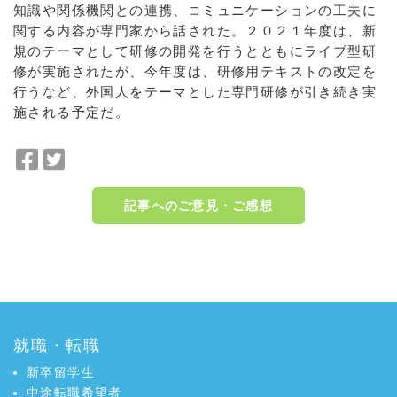
知識や関係機関との連携、コミュニケーションの工夫に
関する内容が専門家から話された。２０２１年度は、新
規のテーマとして研修の開発を行うとともにライブ型研
修が実施されたが、今年度は、研修用テキストの改定を
行うなど、外国人をテーマとした専門研修が引き続き実
施される予定だ。
F
T
a
w
c
i
記事へのご意見・ご感想
e
t
b
t
o
e
a:6395 t:3 y:3
o
r
k
で
で
シ
シ
ェ
就職・転職
ェ
ア
新卒留学生
ア
中途転職希望者