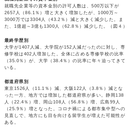
就職先企業等の資本金別の許可人数は、500万以下が
2657人（86.1％）増と大きく増加したが、1000万～
3000万では3304人（43.2％）減と大きく減少した。ま
た、1億超～3億も1300人（62.8％）減少した。（図４）
最終学歴別
大学が1407人減、大学院が152人減だったのに対し、専
修学校は402人増加した。全体に占める専修学校の比率
（35.0％）が、大学（38.4％）の比率に年々迫ってきて
いる。
都道府県別
東京1526人（11.1％）減、大阪122人（3.8％）減とな
った一方、地方では増加した都道府県が多い。静岡138
人（22.4％）増、岡山108人（56.8％）増、広島99人
（25.9％）増となった。コロナ禍による都市集中型への
見直しで、地方にも目を向ける留学生が増えた可能性が
ある。