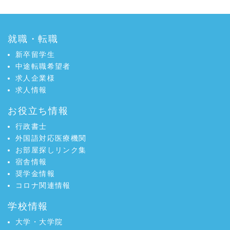
o
r
k
で
で
シ
シ
ェ
就職・転職
ェ
ア
新卒留学生
ア
中途転職希望者
求人企業様
求人情報
お役立ち情報
行政書士
外国語対応医療機関
お部屋探しリンク集
宿舎情報
奨学金情報
コロナ関連情報
学校情報
大学・大学院