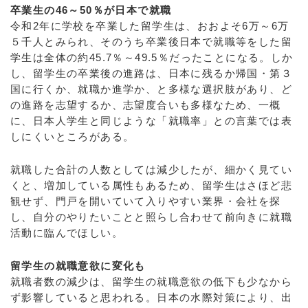
卒業生の46～50％が日本で就職
令和2年に学校を卒業した留学生は、おおよそ6万～6万
５千人とみられ、そのうち卒業後日本で就職等をした留
学生は全体の約45.7％～49.5％だったことになる。しか
し、留学生の卒業後の進路は、日本に残るか帰国・第３
国に行くか、就職か進学か、と多様な選択肢があり、ど
の進路を志望するか、志望度合いも多様なため、一概
に、日本人学生と同じような「就職率」との言葉では表
しにくいところがある。
就職した合計の人数としては減少したが、細かく見てい
くと、増加している属性もあるため、留学生はさほど悲
観せず、門戸を開いていて入りやすい業界・会社を探
し、自分のやりたいことと照らし合わせて前向きに就職
活動に臨んでほしい。
留学生の就職意欲に変化も
就職者数の減少は、留学生の就職意欲の低下も少なから
ず影響していると思われる。日本の水際対策により、出