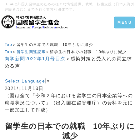
IFSAは外国人留学生のための様々な情報提供、就職・転職支援（日本人海外
経験者含む）までを行う非営利団体です。
Toggle
MENU
navigation
Top
＞留学生の日本での就職 10年ぶりに減少
Top
＞
留学生関連記事
＞留学生の日本での就職 10年ぶりに減少
向学新聞2022年1月号目次
＞感染対策と受入れの両立求
める声
Select Language
▼
2021年11月19日
（図は全て「令和２年における留学生の日本企業等への
就職状況について」（出入国在留管理庁）の資料を元に
一部加工して作成）
留学生の日本での就職 10年ぶりに
減少