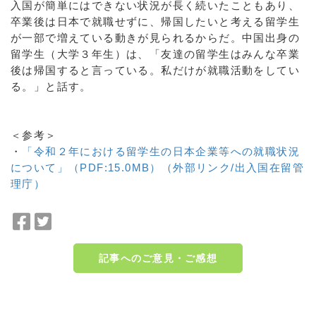
入国が簡単にはできない状況が長く続いたこともあり、
卒業後は日本で就職せずに、帰国したいと考える留学生
が一部で増えている動きが見られるからだ。中国出身の
留学生（大学３年生）は、「友達の留学生はみんな卒業
後は帰国すると言っている。私だけが就職活動をしてい
る。」と話す。
＜参考＞
・
「令和２年における留学生の日本企業等への就職状況
について」（PDF:15.0MB）（外部リンク/出入国在留管
理庁）
F
T
a
w
c
i
記事へのご意見・ご感想
e
t
b
t
o
e
a:9428 t:1 y:5