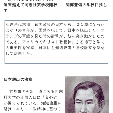
迫害越えて同志社英学校開校 知徳兼備の学校目指し
て
江戸時代末期、鎖国政策の日本から、２１歳になった
ばかりの青年が、国禁を犯して、日本を脱出した。オ
ランダの軍艦を見た時の衝撃が、彼を突き動かしたの
である。アメリカでキリスト教精神による徳育と学問
の重要性を実感、日本にも知徳兼備の学校設立を決意
して帰国した。
＿
日本脱出の決意
京都市の今出川通にある同志
社大学の正面入口に「良心碑」
が据えられている。知識偏重を
避け、キリスト教精神に基づく