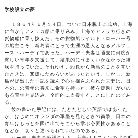
学校設立の夢
１８６４年６月１４日、ついに日本脱出に成功。上海
に向かうアメリカ船に乗り込み、上海でアメリカ行きの
貨物船に乗り換えた。その貨物船ワイルド・ローバー号
の船主こそ、新島襄にとって生涯の恩人となるアルフュ
ース・ハーディであった。ハーディ夫妻は過去に何度か
貧しい青年を支援して、結果的にうまくいかなかった経
験を持っていた。それゆえ、船長から新島のことを聞い
たときは、支援にためらいがあったという。しかし、新
島が提出した手記を読んで心を揺さぶられた夫妻は、日
本のこの青年の将来に希望を持った。彼を援助しがいの
ある青年と見込み、全面的に支援することにしたのであ
る。
彼の書いた手記には、たどたどしい英語ではあった
が、はじめてオランダの軍艦を見たときの衝撃、日本の
青年はもっと外国に出てそこから学ぶ必要性があること
などが、切々と述べられていたのである。
ハーディ夫妻の庇護のもと、新島はボストンの北の町