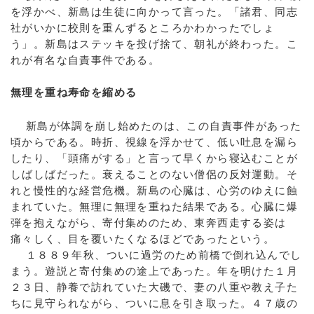
を浮かべ、新島は生徒に向かって言った。「諸君、同志
社がいかに校則を重んずるところかわかったでしょ
う」。新島はステッキを投げ捨て、朝礼が終わった。こ
れが有名な自責事件である。
無理を重ね寿命を縮める
新島が体調を崩し始めたのは、この自責事件があった
頃からである。時折、視線を浮かせて、低い吐息を漏ら
したり、「頭痛がする」と言って早くから寝込むことが
しばしばだった。衰えることのない僧侶の反対運動。そ
れと慢性的な経営危機。新島の心臓は、心労のゆえに蝕
まれていた。無理に無理を重ねた結果である。心臓に爆
弾を抱えながら、寄付集めのため、東奔西走する姿は
痛々しく、目を覆いたくなるほどであったという。
１８８９年秋、ついに過労のため前橋で倒れ込んでし
まう。遊説と寄付集めの途上であった。年を明けた１月
２３日、静養で訪れていた大磯で、妻の八重や教え子た
ちに見守られながら、ついに息を引き取った。４７歳の