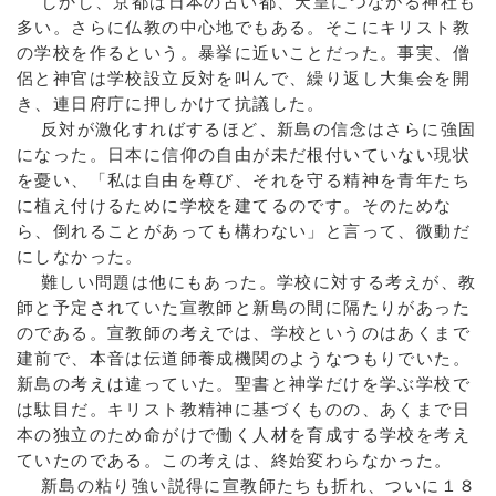
しかし、京都は日本の古い都、天皇につながる神社も
多い。さらに仏教の中心地でもある。そこにキリスト教
の学校を作るという。暴挙に近いことだった。事実、僧
侶と神官は学校設立反対を叫んで、繰り返し大集会を開
き、連日府庁に押しかけて抗議した。
反対が激化すればするほど、新島の信念はさらに強固
になった。日本に信仰の自由が未だ根付いていない現状
を憂い、「私は自由を尊び、それを守る精神を青年たち
に植え付けるために学校を建てるのです。そのためな
ら、倒れることがあっても構わない」と言って、微動だ
にしなかった。
難しい問題は他にもあった。学校に対する考えが、教
師と予定されていた宣教師と新島の間に隔たりがあった
のである。宣教師の考えでは、学校というのはあくまで
建前で、本音は伝道師養成機関のようなつもりでいた。
新島の考えは違っていた。聖書と神学だけを学ぶ学校で
は駄目だ。キリスト教精神に基づくものの、あくまで日
本の独立のため命がけで働く人材を育成する学校を考え
ていたのである。この考えは、終始変わらなかった。
新島の粘り強い説得に宣教師たちも折れ、ついに１８