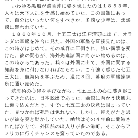
いわゆる黒船が浦賀沖に姿を現したのは１８５３年、
人々は天下大乱を予感し始めていた。この国難にあっ
て、自分はいったい何をすべきか。多感な少年は、焦燥
感に襲われていた。
１８６０年１０月、七五三太は江戸湾頭に出て、オラ
ンダの軍艦を沖合に見た。外国の軍艦を直接見たのは、
この時がはじめて。その威容に圧倒され、強い衝撃を受
けた。彼の関心が、海外先進諸国に向かい始めるのは、
この時からであった。我々は外国に出て、外国に関する
知識を身に付けなければならない。こう強く感じた七五
三太は、航海術を学ぶため、週に３回、幕府の軍艦操練
所に通い始めた。
航海術の心得を学びながら、七五三太の心に沸き起こ
ってきたのは、日本脱出であった。函館に向かう快風丸
に乗り込んだとき、すでに七五三太の決意は固まってい
た。見つかれば死刑は免れない。しかし、抑えがたき思
いが彼を突き動かしていた。函館はその４年前に開港さ
れたばかりで、外国船の出入りが多い港町。そこからア
メリカに行くチャンスを窺っていたのである。