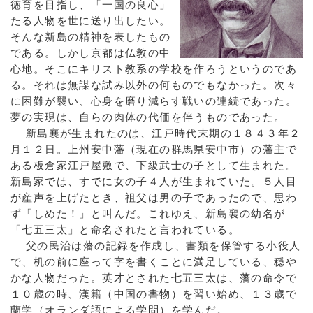
徳育を目指し、「一国の良心」
たる人物を世に送り出したい。
そんな新島の精神を表したもの
である。しかし京都は仏教の中
心地。そこにキリスト教系の学校を作ろうというのであ
る。それは無謀な試み以外の何ものでもなかった。次々
に困難が襲い、心身を磨り減らす戦いの連続であった。
夢の実現は、自らの肉体の代価を伴うものであった。
新島襄が生まれたのは、江戸時代末期の１８４３年２
月１２日。上州安中藩（現在の群馬県安中市）の藩主で
ある板倉家江戸屋敷で、下級武士の子として生まれた。
新島家では、すでに女の子４人が生まれていた。５人目
が産声を上げたとき、祖父は男の子であったので、思わ
ず「しめた！」と叫んだ。これゆえ、新島襄の幼名が
「七五三太」と命名されたと言われている。
父の民治は藩の記録を作成し、書類を保管する小役人
で、机の前に座って字を書くことに満足している、穏や
かな人物だった。英才とされた七五三太は、藩の命令で
１０歳の時、漢籍（中国の書物）を習い始め、１３歳で
蘭学（オランダ語による学問）を学んだ。