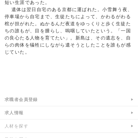
短い生涯であった。
遺体は翌日自宅のある京都に運ばれた。小雪舞う夜、
停車場から自宅まで、生徒たちによって、かわるがわる
棺が担がれた。ぬかるんだ夜道をゆっくりと歩く生徒た
ちの誰もが、目を腫らし、嗚咽していたという。「一国
の良心たる人物を育てたい」。新島は、その遺志を、自
らの肉体を犠牲にしながら遺そうとしたことを誰もが感
じていた。
a:17063 t:1 y:2
求職者会員登録
求人情報
人材を探す