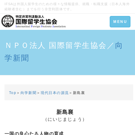
IFSAは外国人留学生のための様々な情報提供、就職・転職支援（日本人海外
経験者含む）までを行う非営利団体です。
Toggle
MENU
navigation
ＮＰＯ法人 国際留学生協会／
向
学新聞
Top
＞
向学新聞
＞
現代日本の源流
＞新島襄
新島襄
（にいじまじょう）
一国の良心たる人物の育成