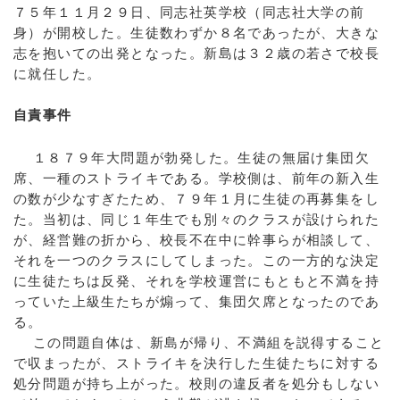
７５年１１月２９日、同志社英学校（同志社大学の前
身）が開校した。生徒数わずか８名であったが、大きな
志を抱いての出発となった。新島は３２歳の若さで校長
に就任した。
自責事件
１８７９年大問題が勃発した。生徒の無届け集団欠
席、一種のストライキである。学校側は、前年の新入生
の数が少なすぎたため、７９年１月に生徒の再募集をし
た。当初は、同じ１年生でも別々のクラスが設けられた
が、経営難の折から、校長不在中に幹事らが相談して、
それを一つのクラスにしてしまった。この一方的な決定
に生徒たちは反発、それを学校運営にもともと不満を持
っていた上級生たちが煽って、集団欠席となったのであ
る。
この問題自体は、新島が帰り、不満組を説得すること
で収まったが、ストライキを決行した生徒たちに対する
処分問題が持ち上がった。校則の違反者を処分もしない