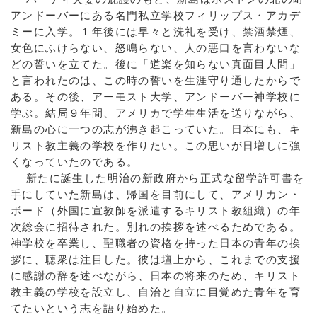
アンドーバーにある名門私立学校フィリップス・アカデ
ミーに入学。１年後には早々と洗礼を受け、禁酒禁煙、
女色にふけらない、怒鳴らない、人の悪口を言わないな
どの誓いを立てた。後に「道楽を知らない真面目人間」
と言われたのは、この時の誓いを生涯守り通したからで
ある。その後、アーモスト大学、アンドーバー神学校に
学ぶ。結局９年間、アメリカで学生生活を送りながら、
新島の心に一つの志が沸き起こっていた。日本にも、キ
リスト教主義の学校を作りたい。この思いが日増しに強
くなっていたのである。
新たに誕生した明治の新政府から正式な留学許可書を
手にしていた新島は、帰国を目前にして、アメリカン・
ボード（外国に宣教師を派遣するキリスト教組織）の年
次総会に招待された。別れの挨拶を述べるためである。
神学校を卒業し、聖職者の資格を持った日本の青年の挨
拶に、聴衆は注目した。彼は壇上から、これまでの支援
に感謝の辞を述べながら、日本の将来のため、キリスト
教主義の学校を設立し、自治と自立に目覚めた青年を育
てたいという志を語り始めた。