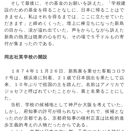
そして最後に、その基金のお願いを訴えた。「学校建
設のための基金を得ることなしに、日本に帰ることはで
きません。私はそれを得るまでは、ここに立たせていた
だきます」と締めくくった。壇上に棒立ちになった新島
の目から、涙が溢れ出ていた。声をからしながら訴えた
新島の熱意は聴衆の心を打ち、その場で５千ドルもの寄
付が集まったのである。
同志社英学校の開設
１８７４年１１月２６日、新島襄を乗せた客船コロラ
ド号は、横浜港に到着。２１歳で日本脱出を果たして以
来、１０年ぶりで祖国の土を踏んだ。名前はアメリカで
ジョセフと呼ばれていたことから、襄と名乗ることにし
た。
当初、学校の候補地として神戸か大阪を考えていた。
しかし、府知事の許可が得られない。それで、候補とな
ったのが京都である。京都府知事の槇村正直は比較的進
歩主義的考えの人物だったからである。