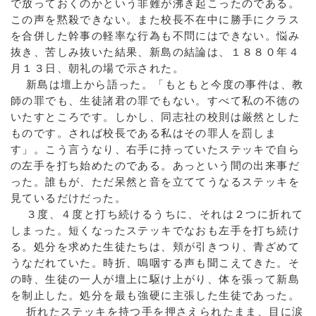
で放っておくのかという非難が沸き起こったのである。
この声を黙殺できない。また校長不在中に勝手にクラス
を合併した幹事の軽率な行為も不問にはできない。悩み
抜き、苦しみ抜いた結果、新島の結論は、１８８０年４
月１３日、朝礼の場で示された。
新島は壇上から語った。「もともと今度の事件は、教
師の罪でも、生徒諸君の罪でもない。すべて私の不徳の
いたすところです。しかし、同志社の校則は厳然とした
ものです。されば校長である私はその罪人を罰しま
す」。こう言うなり、右手に持っていたステッキで自ら
の左手を打ち始めたのである。あっという間の出来事だ
った。誰もが、ただ呆然と音を立ててうなるステッキを
見ているだけだった。
３度、４度と打ち続けるうちに、それは２つに折れて
しまった。短くなったステッキでなおも左手を打ち続け
る。処分を求めた生徒たちは、頬が引きつり、青ざめて
うなだれていた。時折、嗚咽する声も聞こえてきた。そ
の時、生徒の一人が壇上に駆け上がり、体を張って新島
を制止した。処分を最も強硬に主張した生徒であった。
折れたステッキを持つ手を押さえられたまま、目に涙