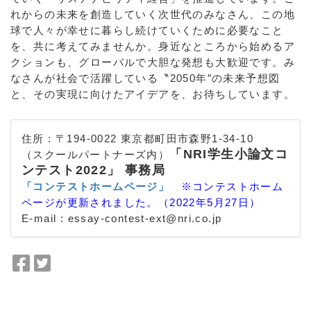
れからの未来を創造していく次世代のみなさん、この地
球で人々が幸せに暮らし続けていくために必要なこと
を、共に考えてみませんか。身近なところから始めるア
クションも、グローバルで大胆な発想も大歓迎です。み
なさんが社会で活躍している〝2050年″の未来予想図
と、その実現に向けたアイデアを、お待ちしています。
住所 : 〒194-0022 東京都町田市森野1-34-10
「NRI学生小論文コ
（スクールパートナーズ内）
ンテスト2022」 事務局
「コンテストホームページ」
※コンテストホーム
ページが更新されました。（2022年5月27日）
E-mail : essay-contest-ext@nri.co.jp
F
T
a
w
a:5958 t:2 y:1
c
i
e
t