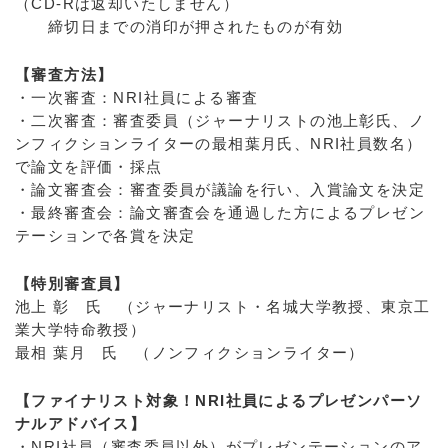
（CD-Rは返却いたしません）
締切日までの消印が押されたものが有効
【審査方法】
・一次審査：NRI社員による審査
・二次審査：審査委員（ジャーナリストの池上彰氏、ノ
ンフィクションライターの最相葉月氏、NRI社員数名）
で論文を評価・採点
・論文審査会：審査委員が議論を行い、入賞論文を決定
・最終審査会：論文審査会を通過した方によるプレゼン
テーションで各賞を決定
【特別審査員】
池上 彰 氏 （ジャーナリスト・名城大学教授、東京工
業大学特命教授）
最相 葉月 氏 （ノンフィクションライター）
【ファイナリスト対象！NRI社員によるプレゼンパーソ
ナルアドバイス】
・NRI社員（審査委員以外）がプレゼンテーションのア