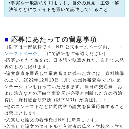
•事実や一般論の引用よりも、自分の意見・主張・解
決策などにウェイトを置いて記述していること
■
応募にあたっての留意事項
（以下は一部抜粋です。NRI公式ホームページ内、
「コ
ンテストページ」
にて詳細をご確認ください）
•応募いただく論文は、日本語で執筆された、自作で未発
表のものに限ります。
•論文審査を通過して最終審査に残った方には、資料準備
の上で、2022年12月19日（月）の最終審査会でプレゼ
ンテーションを行っていただきます。当日の交通費、お
よび遠方などの理由で事務局が必要と判断した方の宿泊
費は、野村総合研究所（以下NRI）が負担します。
•他のコンテストなどに同内容の論文を多重応募すること
は禁止とします。
•入賞した論文の著作権はNRIに帰属します。
•入賞した論文のタイトルと入賞者の氏名・学校名・学年