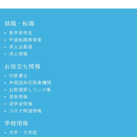
b
t
o
e
o
r
就職・転職
k
で
新卒留学生
で
シ
中途転職希望者
シ
ェ
求人企業様
ェ
ア
求人情報
ア
お役立ち情報
行政書士
外国語対応医療機関
お部屋探しリンク集
宿舎情報
奨学金情報
コロナ関連情報
学校情報
大学・大学院