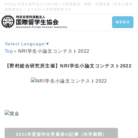
IFSAは外国人留学生のための様々な情報提供、就職・転職支援（日本人海外
経験者含む）までを行う非営利団体です。
Toggle
MENU
navigation
Select Language
▼
Top
＞NRI学生小論文コンテスト2022
【野村総合研究所主催】NRI学生小論文コンテスト2022
2021年度留学生受賞者の記事（向学新聞）