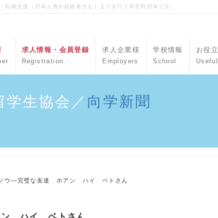
職・転職支援（日本人海外経験者含む）までを行う非営利団体です。
聞
求人情報・会員登録
求人企業様
学校情報
お役
per
Registration
Employers
School
Useful
留学生協会／
向学新聞
ソウ―完璧な友達 ホアン ハイ ベトさん
アン ハイ ベトさん