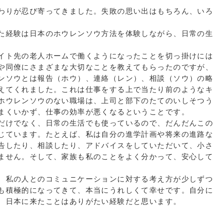
わりが忍び寄ってきました。失敗の思い出はもちろん、いろ
た経験は日本のホウレンソウ方法を体験しながら、日常の生
イト先の老人ホームで働くようになったことを切っ掛けには
や同僚にさまざまな大切なことを教えてもらったのですが、
ンソウとは報告（ホウ）、連絡（レン）、相談（ソウ）の略
えてくれました。これは仕事をする上で当たり前のようなキ
ホウレンソウのない職場は、上司と部下のたてのいしそつう
まくいかず、仕事の効率が悪くなるということです。
だけでなく、日常の生活でも使っているので、だんだんこの
じています。たとえば、私は自分の進学計画や将来の進路な
告したり、相談したり、アドバイスをしていただいて、小さ
ません。そして、家族も私のことをよく分かって、安心して
、私の人とのコミュニケーションに対する考え方が少しずつ
も積極的になってきて、本当にうれしくて幸せです。自分に
、日本に来たことはありがたい経験だと思います。