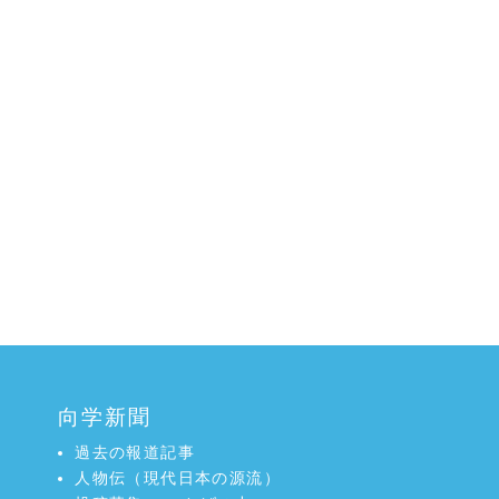
向学新聞
過去の報道記事
人物伝（現代日本の源流）