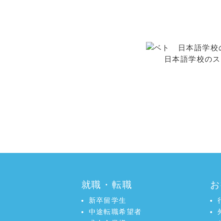
日本語学校のス
a:3493 t:1 y:1
就職・転職
お
新卒留学生
中途転職希望者