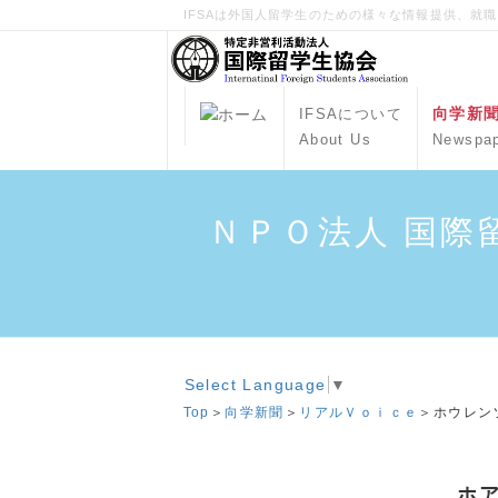
IFSAは外国人留学生のための様々な情報提供、就
向学新
IFSAについて
About Us
Newspa
ＮＰＯ法人 国際
Select Language
▼
Top
＞
向学新聞
＞
リアルＶｏｉｃｅ
＞ホウレン
ホ