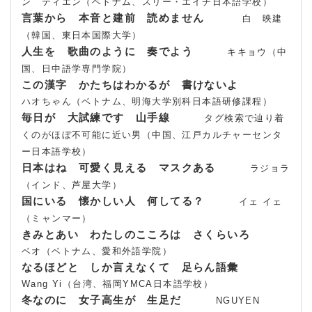
ン ティエン（ベトナム、スリー・エイチ日本語学校）
言葉から 本音と建前 読めません
白 映建
（韓国、東日本国際大学）
人生を 歌曲のように 奏でよう
キキョウ（中
国、日中語学専門学院）
この漢字 かたちはわかるが 書けないよ
ハオちゃん（ベトナム、明海大学別科日本語研修課程）
毎日が 大試練です 山手線
タグ検索で辿り着
くのがほぼ不可能に近い男（中国、江戸カルチャーセンタ
ー日本語学校）
日本はね 可愛く見える マスクある
ラジョラ
（インド、芦屋大学）
国にいる 懐かしい人 何してる？
イェ イェ
（ミャンマー）
きみとあい わたしのこころは さくらいろ
ベオ（ベトナム、愛和外語学院）
なるほどと しか言えなくて 足らん語彙
Wang Yi（台湾、福岡YMCA日本語学校）
冬なのに 女子高生が 生足だ
NGUYEN