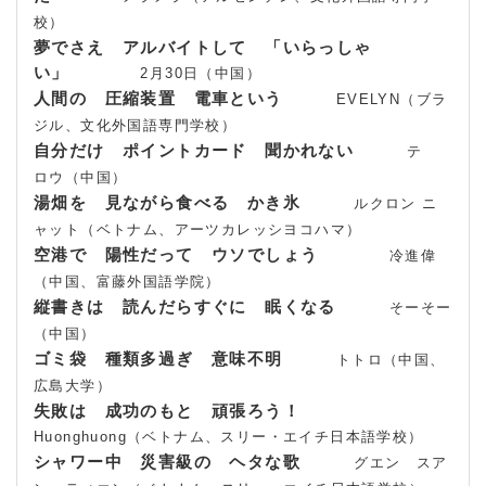
校）
夢でさえ アルバイトして 「いらっしゃ
い」
2月30日（中国）
人間の 圧縮装置 電車という
EVELYN（ブラ
ジル、文化外国語専門学校）
自分だけ ポイントカード 聞かれない
テ
ロウ（中国）
湯畑を 見ながら食べる かき氷
ルクロン ニ
ャット（ベトナム、アーツカレッシヨコハマ）
空港で 陽性だって ウソでしょう
冷進偉
（中国、富藤外国語学院）
縦書きは 読んだらすぐに 眠くなる
そーそー
（中国）
ゴミ袋 種類多過ぎ 意味不明
トトロ（中国、
広島大学）
失敗は 成功のもと 頑張ろう！
Huonghuong（ベトナム、スリー・エイチ日本語学校）
シャワー中 災害級の ヘタな歌
グエン スア