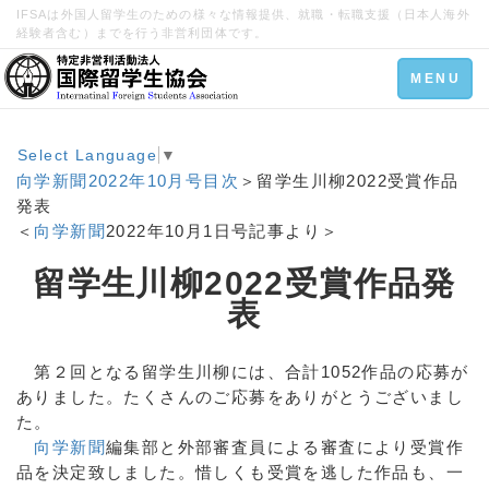
IFSAは外国人留学生のための様々な情報提供、就職・転職支援（日本人海外
経験者含む）までを行う非営利団体です。
Toggle
MENU
navigation
Select Language
▼
向学新聞2022年10月号目次
＞留学生川柳2022受賞作品
発表
＜
向学新聞
2022年10月1日号記事より＞
留学生川柳2022受賞作品発
表
第２回となる留学生川柳には、合計1052作品の応募が
ありました。たくさんのご応募をありがとうございまし
た。
向学新聞
編集部と外部審査員による審査により受賞作
品を決定致しました。惜しくも受賞を逃した作品も、一