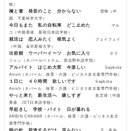
校）
橋と箸 発音のこと 分からない
雲惟（中
国、千葉科学大学）
今日もまた 私の自転車 どこ止めた
マル
コ（中国香港、新宿日本語学校）
就活は 恋人みたく 根気よく
フェイフェイ
（中国、金沢星稜大学）
出前館 ウーバーイーツ お気に入り
タラ
ジャン（ネパールベトナム、習志野外語学院）
アルバイト はじめ大変 今楽しい
Sapkota
Anish（ネパール、保育・介護・ビジネス名古屋専門学校）
１日に ４０時間 欲しいです
Sapkota
Anish（ネパール、保育・介護・ビジネス名古屋専門学校）
やっと来た 新生活へ 嬉しすぎ
吳芷瑋（中国
香港、JET日本語学校）
早起きし 学校・バイト 日が暮れる
ARBIN CHAHAR（ネパール、保育・介護・ビジネス名古
屋専門学校）
時の針 前進するだけ 戻らない
王 嘉楽