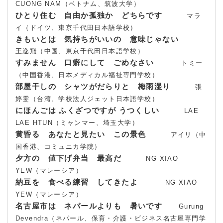
CUONG NAM（ベトナム、筑波大学）
ひとり住む 自由か孤独か どちらです
マラ
イ（ドイツ、東京千代田日本語学校）
きもいとは 気持ちがいいの 意味じゃない
王逸飛（中国、東京千代田日本語学校）
すみません 口癖にして ごめなさい
トミー
（中国香港、日本メディカル福祉専門学校）
部屋干しの シャツがだらりと 梅雨湿り
張
婷雯（台湾、学校法人ジェット日本語学校）
にほんごは ふくざつですが うつくしい
LAE
LAE HTUN（ミャンマー、埼玉大学）
黄昏る あなたと見たい この景色
アイリ（中
国香港、コミュニカ学院）
夕方の 値下げ弁当 最高だ
NG XIAO
YEW（マレーシア）
納豆を 食べる練習 してきたよ
NG XIAO
YEW（マレーシア）
名古屋市は ネパールよりも 暑いです
Gurung
Devendra（ネパール、保育・介護・ビジネス名古屋専門学