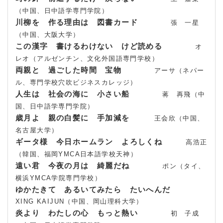
（中国、日中語学専門学院）
川柳を 作る理由は 図書カード
張 一星
（中国、大阪大学）
この漢字 書けるわけない けど読める
オ
レオ（アルゼンチン、文化外国語専門学校）
両親と 過ごした時間 宝物
アーサ（ネパー
ル、専門学校穴吹ビジネスカレッジ）
人生は 社会の海に 小さい船
蒋 再飛（中
国、日中語学専門学院）
歳月よ 親の白髪に 手加減を
王会欣（中国、
名古屋大学）
ギータ様 今日ホームラン よろしくね
高浩正
（韓国、福岡YMCA日本語学校天神）
遠い君 今夜の月は 綺麗だね
ポン（タイ、
横浜YMCA学院専門学校）
ゆかたきて あるいてみたら たいへんだ
XING KAIJUN（中国、岡山理科大学）
炎より わたしの心 もっと熱い
初 子成