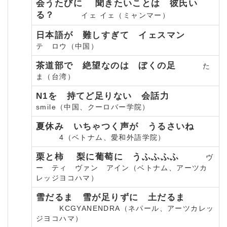
会うたびに 聞きたいことは 彼氏い
る？
イェ イェ（ミャンマー）
日本語が 難しすぎて イェスマン
テ ロウ（中国）
茶道部で 絶望なのは ぼくの足
た
ま（台湾）
N1を 持てど足りない 会話力
smile（中国、クーロバー学院）
夏休み いちゃつく声が うるさいね
4（ベトナム、愛和外語学院）
栗と柿 梨に葡萄に うふふふふ
ヴ
ー ティ ヴァン アイン（ベトナム、アーツカ
レッジヨコハマ）
雪だるま 雪が足りずに 土だるま
KCGYANENDRA（ネパール、アーツカレッ
ジヨコハマ）