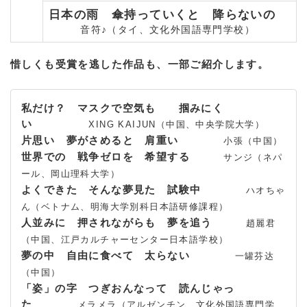
日本の雨 傘持っていくと 降らないの
音符♪（タイ、文化外国語専門学校）
惜しくも受賞を逃した作品も、一部ご紹介します。
私だけ？ マスクで空気も 掴みにく
い
XING KAIJUN（中国、中央学院大学）
片思い 夢がさめると 肩重い
小張（中国）
世界での 戦争ゼロを 希望する
サンジ（ネパ
ール、岡山理科大学）
よくできた そんな夢見た 試験中
ハオちゃ
ん（ベトナム、明海大学別科日本語研修課程）
人並みに 押されながらも 夢を追う
趙麗君
（中国、江戸カルチャーセンター日本語学校）
夢の中 自由に食べて 太らない
一罐芬达
（中国）
「姿」の字 つぎおんなって 読んじゃっ
た
メラメラ（アルゼンチン、文化外国語専門学