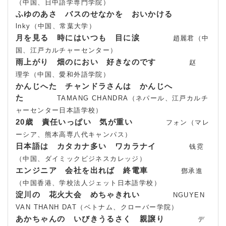
（中国、日中語学専門学院）
ふゆのあさ バスのせなかを おいかける
lnky（中国、常葉大学）
月を見る 時にはいつも 目に涙
趙麗君（中
国、江戸カルチャーセンター）
雨上がり 畑のにおい 好きなのです
赵
理学（中国、愛和外語学院）
かんじへた チャンドラさんは かんじへ
た
TAMANG CHANDRA（ネパール、江戸カルチ
ャーセンター日本語学校）
20歳 責任いっぱい 気が重い
フォン（マレ
ーシア、熊本高専八代キャンパス）
日本語は カタカナ多い ワカラナイ
钱霓
（中国、ダイミックビジネスカレッジ）
エンジニア 会社を出れば 終電車
鄧承進
（中国香港、学校法人ジェット日本語学校）
淀川の 花火大会 めちゃきれい
NGUYEN
VAN THANH DAT（ベトナム、クローバー学院）
あかちゃんの いびきうるさく 親譲り
デ