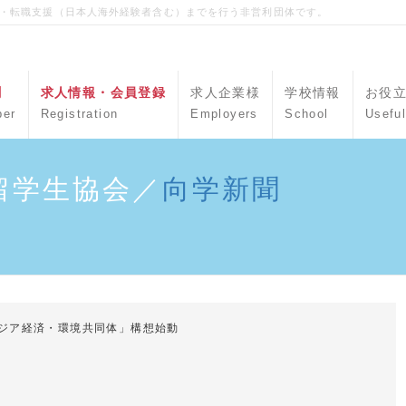
職・転職支援（日本人海外経験者含む）までを行う非営利団体です。
聞
求人情報・会員登録
求人企業様
学校情報
お役
per
Registration
Employers
School
Useful
留学生協会／
向学新聞
アジア経済・環境共同体」構想始動