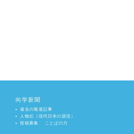
向学新聞
過去の報道記事
人物伝（現代日本の源流）
投稿募集
ことばの力