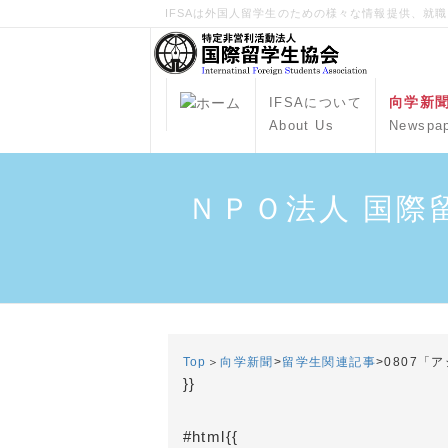
IFSAは外国人留学生のための様々な情報提供、就
向学新
IFSAについて
About Us
Newspa
ＮＰＯ法人 国際
Top
＞
向学新聞
>
留学生関連記事
>
0807「
}}
#html{{