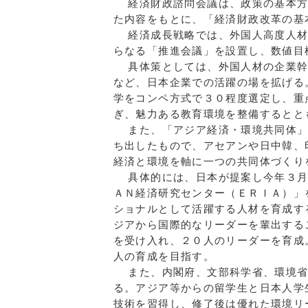
経済財政諮問会議は、政策の基本方
た内容をもとに、「経済財政改革の基
経済成長戦略では、外国人高度人材
らなる「推進会議」を設置し、数値目
具体策としては、外国人材の企業幹
など、日本企業での活躍の場を拡げる
学をコンペ方式で３０程度選定し、重
ぎ、魅力ある教育環境を整備するとと
また、「アジア経済・環境共同体」
ち出したもので、アセアンや日中韓、
経済と環境を軸に一つの共同体づくり
具体的には、日本が提案し今年３月
ＡＮ経済研究センター（ＥＲＩＡ）」
ショナルとして活躍する人材を育成す
ジアから国際的なリーダーを輩出する
を受け入れ、２０人のリーダーを育成
人の育成を目指す。
また、内閣府、文部科学省、環境省
る。アジア等からの留学生と日本人学
技術を習得し、修了後は優れた環境リ