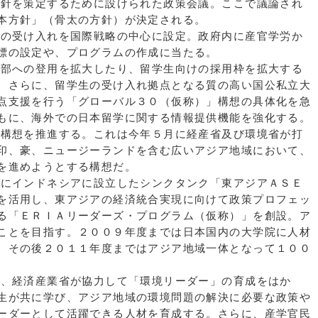
針を策定するために設けられた政策会議。ここで議論され
本方針」（骨太の方針）が決定される。
の受け入れを国際戦略の中心に設定。政府内に産官学労か
標の設定や、プログラムの作成に当たる。
部への登用を拡大したり、留学生向けの採用枠を拡大する
。さらに、留学生の受け入れ拠点となる質の高い国公私立大
点支援を行う「グローバル３０（仮称）」構想の具体化を急
もに、海外での日本留学に関する情報提供機能を強化する。
構想を推進する。これは今年５月に経産省及び環境省が打
印、豪、ニュージーランドを含む広いアジア地域において、
を進めようとする構想だ。
にインドネシアに設立したシンクタンク「東アジアＡＳＥ
を活用し、東アジアの経済統合実現に向けて政策プロフェッ
る「ＥＲＩＡリーダーズ・プログラム（仮称）」を創設。ア
ことを目指す。２００９年度までは日本国内の大学院に人材
。その後２０１１年度まではアジア地域一体となって１００
、経済産業省が協力して「環境リーダー」の育成をはか
生が共に学び、アジア地域の環境問題の解決に必要な政策や
ーダーとして活躍できる人材を育成する。さらに、産学官民