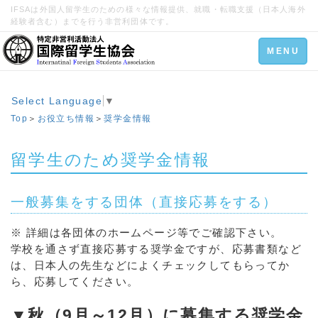
IFSAは外国人留学生のための様々な情報提供、就職・転職支援（日本人海外
経験者含む）までを行う非営利団体です。
Toggle
MENU
navigation
Select Language
▼
Top
＞
お役立ち情報
＞
奨学金情報
留学生のため奨学金情報
一般募集をする団体（直接応募をする）
※ 詳細は各団体のホームページ等でご確認下さい。
学校を通さず直接応募する奨学金ですが、応募書類など
は、日本人の先生などによくチェックしてもらってか
ら、応募してください。
▼秋（9月～12月）に募集する奨学金