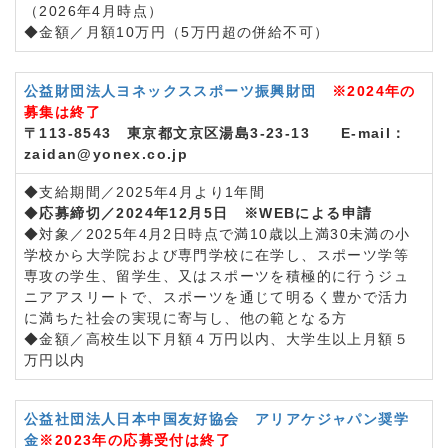
（2026年4月時点）
◆金額／月額10万円（5万円超の併給不可）
公益財団法人ヨネックススポーツ振興財団
※2024年の
募集は終了
〒113-8543 東京都文京区湯島3-23-13 E-mail：
zaidan@yonex.co.jp
◆支給期間／2025年4月より1年間
◆
応募締切／2024年12月5日 ※WEBによる申請
◆対象／2025年4月2日時点で満10歳以上満30未満の小
学校から大学院および専門学校に在学し、スポーツ学等
専攻の学生、留学生、又はスポーツを積極的に行うジュ
ニアアスリートで、スポーツを通じて明るく豊かで活力
に満ちた社会の実現に寄与し、他の範となる方
◆金額／高校生以下月額４万円以内、大学生以上月額５
万円以内
公益社団法人日本中国友好協会 アリアケジャパン奨学
金
※2023年の応募受付は終了