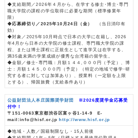
◆支給期間／2026年４月から、在学する修士･博士･専門
職大学院の課程の学位取得に必要な期間（標準修業年
限）
◆
応募締切り／2025年10月24日（金）
（当日消印有
効）
◆対象／2025年10月時点で日本の大学に在籍し、2026
年4月から日本の大学院の修士課程、専門職大学院の課
程、または博士課程に正規生として進学又は在学する、
満35歳未満の学業成績が優秀な台湾籍の留学生。
◆金額／修士･専門職：月額１４４,０００円（予定）、博
士：月額１４５,０００円（予定）（特定の地域で修学･研
究する者に対しては加算あり）、授業料（一定額を上限
とする）、帰国旅費（支給条件あり）
公益財団法人本庄国際奨学財団
※2026度奨学金応募受
付中！
〒151-0063東京都渋谷区富ヶ谷1-14-9 E-
mail:info@hisf.or.jp
http://www.hisf.or.jp
◆地域・人数／国籍制限なし・15人前後
◆支給期間／1年～5年（目標とする最終学位取得ま