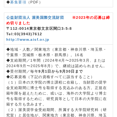
◆
募集要項
（PDF）
公益財団法人 渥美国際交流財団
※2023年の応募は締
め切りました
〒112-0014東京都文京区関口3-5-8
Tel:03(3943)7612
http://www.aisf.or.jp
◆地域・人数／関東地方（東京都・神奈川県・埼玉県・
千葉県・茨城県・栃木県・群馬県）。16名
◆支給期間／1年間（2024年4月〜2025年3月、または
2024年9月〜2025年8月）で、継続は認められません。
◆受付期間／毎年
9月1日から9月30日まで
◆応募資格（下記の資格すべてに該当すること）
（１）日本の大学院の博士課程に在籍し、当財団の奨学
金支給期間に博士号を取得する見込みのある方。正規在
籍年限を超えたために、或いは、海外の大学院より博士
号を取得するために、研究員等として日本の大学院に在
籍する方も含みます。
（２）渥美奨学金受給期間、所属する大学院研究科（研
究室）と居住地が、関東地方（東京都、神奈川県、埼玉