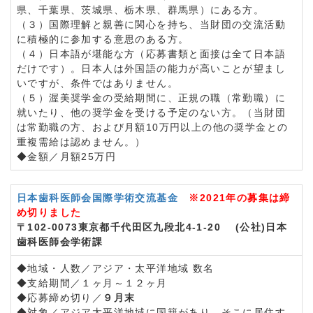
県、千葉県、茨城県、栃木県、群馬県）にある方。
（３）国際理解と親善に関心を持ち、当財団の交流活動
に積極的に参加する意思のある方。
（４）日本語が堪能な方（応募書類と面接は全て日本語
だけです）。日本人は外国語の能力が高いことが望まし
いですが、条件ではありません。
（５）渥美奨学金の受給期間に、正規の職（常勤職）に
就いたり、他の奨学金を受ける予定のない方。（当財団
は常勤職の方、および月額10万円以上の他の奨学金との
重複需給は認めません。）
◆金額／月額25万円
日本歯科医師会国際学術交流基金
※2021年の募集は締
め切りました
〒102-0073東京都千代田区九段北4-1-20 (公社)日本
歯科医師会学術課
◆地域・人数／アジア・太平洋地域 数名
◆支給期間／１ヶ月～１２ヶ月
◆応募締め切り／
９月末
◆対象／アジア太平洋地域に国籍があり、そこに居住す