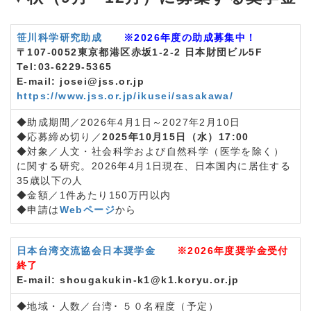
笹川科学研究助成
※2026年度の助成募集中！
〒107-0052東京都港区赤坂1-2-2 日本財団ビル5F
Tel:03-6229-5365
E-mail: josei@jss.or.jp
https://www.jss.or.jp/ikusei/sasakawa/
◆助成期間／2026年4月1日～2027年2月10日
◆応募締め切り／
2025年10月15日（水）17:00
◆対象／人文・社会科学および自然科学（医学を除く）
に関する研究。2026年4月1日現在、日本国内に居住する
35歳以下の人
◆金額／1件あたり150万円以内
◆申請は
Webページ
から
日本台湾交流協会日本奨学金
※2026年度奨学金受付
終了
E-mail: shougakukin-k1@k1.koryu.or.jp
◆地域・人数／台湾･ ５０名程度（予定）