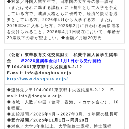
◆対象／外国人留学生で、日本国の大学等の修士課程
（またはそれに準ずる課程）に正規生として入学を予定
している方で、成績人格ともに優秀で、経済的援助を必
要としている方。2026年4月から入学する方、または
2025年秋に入学した方。2026年2月に行われる面接選考
を受けられること。2026年4月1日現在において、年齢が
29歳以下の者が望ましい。◆金額／月額20万円
（公財）東華教育文化交流財団 私費中国人留学生奨学
金
※2026度奨学金は11月1日から受付開始
〒104-0061東京都中央区銀座8-2-12
E-mail: info@donghua.or.jp
http://www.donghua.or.jp/
◆連絡先／〒104-0061東京都中央区銀座8-2-12 E-
mail: info@donghua.or.jp
◆地域・人数／中国（台湾、香港、マカオを含む）。10
名程度。
◆支給期間／2026年4月～2027年3月。１年間の延長可
◆受付期間／2025年11月1日～同月20日
◆対象／大学3年生以上。大学院修士課程、博士課程