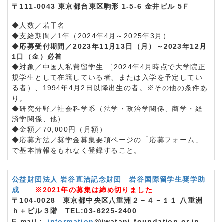
〒111-0043 東京都台東区駒形 1-5-6 金井ビル 5Ｆ
◆人数／若干名
◆支給期間／1年（2024年4月～2025年3月）
◆
応募受付期間／2023年11月13日（月）～2023年12月
1日（金）必着
◆対象／中国人私費留学生 （2024年4月時点で大学院正
規学生として在籍している者、または入学を予定してい
る者）、1994年4月2日以降出生の者。※その他の条件あ
り。
◆研究分野／社会科学系（法学・政治学関係、商学・経
済学関係、他）
◆金額／70,000円（月額）
◆応募方法／奨学金募集要項ページの「応募フォーム」
で基本情報をもれなく登録すること。
公益財団法人 岩谷直治記念財団 岩谷国際留学生奨学助
成
※2021年の募集は締め切りました
〒104-0028 東京都中央区八重洲２－４－１１ 八重洲
ｈ＋ビル３階 TEL:03-6225-2400
E-mail：
information
@iwatani-foundation.or.jp