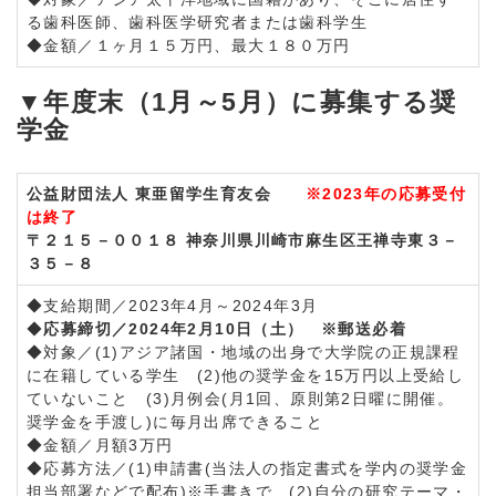
る歯科医師、歯科医学研究者または歯科学生
◆金額／１ヶ月１５万円、最大１８０万円
▼年度末（1月～5月）に募集する奨
学金
公益財団法人 東亜留学生育友会
※2023年の応募受付
は終了
〒２１５－００１８ 神奈川県川崎市麻生区王禅寺東３－
３５－８
◆支給期間／2023年4月～2024年3月
◆
応募締切／2024年2月10日（土） ※郵送必着
◆対象／(1)アジア諸国・地域の出身で大学院の正規課程
に在籍している学生 (2)他の奨学金を15万円以上受給し
ていないこと (3)月例会(月1回、原則第2日曜に開催。
奨学金を手渡し)に毎月出席できること
◆金額／月額3万円
◆応募方法／(1)申請書(当法人の指定書式を学内の奨学金
担当部署などで配布)※手書きで (2)自分の研究テーマ・