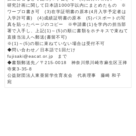
研究計画に関して日本語1000字以内にまとめたもの ※
ワープロ書き可 (3)在学証明書の原本(4月入学予定者は
入学許可書) (4)成績証明書の原本 (5)パスポートの写
真を貼ったページのコピー ※申請書(1)を学内の担当部
署で入手し、上記(1)～(5)の順に書類をホチキスで束ねて
直接当法人へ郵送(書留不可)
※(1)～(5)の順に束ねていない場合は受付不可
◆問い合わせ／日本語で1回だけ
fujisaki@eacat.or.jp まで
◆書類郵送先／〒215-0018 神奈川県川崎市麻生区王禅
寺東3-35-8
公益財団法人東亜留学生育友会 代表理事 藤崎 和子
宛
a:128037 t:15 y:25