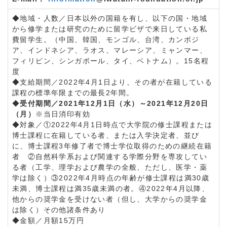
◆地域・人数／日本以外の国籍を有し、以下の国・地域
から修学または研究のために留学ビザで来日している私
費留学生。（中国、韓国、モンゴル、台湾、カンボジ
ア、インドネシア、ラオス、マレーシア、ミャンマー、
フィリピン、シンガポール、タイ、ベトナム）。15名程
度
◆支給期間／2022年4月1日より、その者が在籍している
課程の標準年限までの最長2年間。
◆
受付期間／2021年12月1日（水）～2021年12月20日
（月）
※当日消印有効
◆対象／①2022年4月1日時点で大学院の修士課程または
博士課程に在籍している者、または入学決定者、並び
に、博士課程3年修了者で博士学位取得のための継続在籍
者 ②自然科学系および関連する学際分野を専攻してい
る者（工学、理学および農学の全般、ただし、医学・薬
学は除く）③2022年4月時点の年齢が修士課程は満30歳
未満、博士課程は満35歳未満の者。④2022年4月以降、
他からの奨学金を受けない者（但し、大学からの奨学金
は除く）その他諸条件あり
◆金額／月額15万円