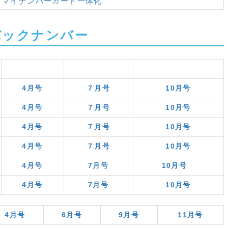
・マイナンバーカード一体化
＞「経営・管理」厳格化、起業家の声
聞く＞外国人の受入れ 日本の現在地
バックナンバー
語学習者４００万人超
の司令塔設置
ＣＥＦＲレベルの 参考表示開始
口での外国人の存在感増
生社会に向けて
4月号
７月号
10月号
続きや社会保障制度の適正化
ゼロプラン
4月号
７月号
10月号
経営・管理」 基準見直し
4月号
７月号
10月号
留学生の就職率低下
・研究者の受入れ
4月号
７月号
10月号
、情報認知に課題
数過去最高 外国人留学生４０万人超
4月号
7月号
10月号
の担い手 外国人支援コーディネーター
4月号
7月号
10月号
者増加 留学生４人に３人がアルバイト
 日本語教育大会
７万４０００人 制度整備と適正な在留管理
4月号
6月号
9月号
11月号
イベント 家族連れが多数参加