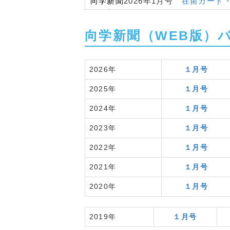
向学新聞
2026年1月号
在留カード
向学新聞
2026年1月号
＜在留資格
向学新聞
2025年10月号
＜専門家に
向学新聞
（WEB版）
向学新聞
2025年10月号
海外の日本
向学新聞
2025年10月号
外国人施策
向学新聞
2025年10月号
JLPT 
2026年
１月号
向学新聞
2025年10月号
生産年齢人
向学新聞
2025年7月号
秩序ある共
2025年
１月号
向学新聞
2025年7月号
外免切替手
向学新聞
2025年7月号
不法滞在者
2024年
１月号
向学新聞
2025年7月号
在留資格「
2023年
１月号
向学新聞
2025年7月号
専修学校卒
向学新聞
2025年7月号
海外留学生
2022年
１月号
向学新聞
2025年4月号
外国人支援
向学新聞
2025年4月号
在留外国人
2021年
１月号
向学新聞
2025年4月号
外国人支援
2020年
１月号
向学新聞
2025年4月号
外国人労働
向学新聞
2025年4月号
文部科学省
向学新聞
2025年4月号
不法残留者
2019年
１月号
向学新聞
2025年4月号
入管庁主催