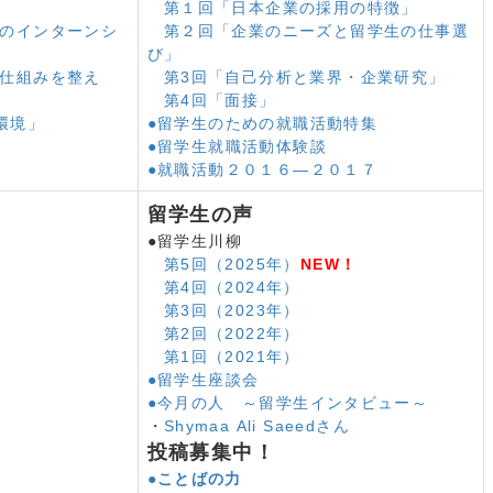
ＡＮ友好協力５０周年 日本留学フォーラム
第１回「日本企業の採用の特徴」
イン・ ハーモニー推進月間』
てのインターンシ
第２回「企業のニーズと留学生の仕事選
業生仕事の幅広がる 外国人留学生キャリア形成促進プロ
び」
く仕組みを整え
第3回「自己分析と業界・企業研究」
第4回「面接」
国人１年半で約３倍 充足率は50.2％
環境」
●留学生のための就職活動特集
推計人口外国人人口比率、2070年には10.8%に
●留学生就職活動体験談
者の人権をまもるキャンペーン「JP-MIRAIセーフティ」
●就職活動２０１６―２０１７
きた」30年来の悲願 日本語教育機関認定法成立
度廃止 特定技能２号対象分野拡大
留学生の声
生 進路状況調査
●留学生川柳
生受入れ４０万人
第5回（2025年）
NEW！
留学生総会
第4回（2024年）
入れの在留制度新設
第3回（2023年）
規入国者数２０２２年は過去最高
第2回（2022年）
年ぶりに増加
第1回（2021年）
●留学生座談会
登録日本語教員」 日本語教育機関を国が認定
●今月の人 ～留学生インタビュー～
造会議、経済団体からの要望
・
Shymaa Ali Saeedさん
の活躍に関する重点要望
投稿募集中！
る基礎調査
●
ことばの力
承認に関する世界規約