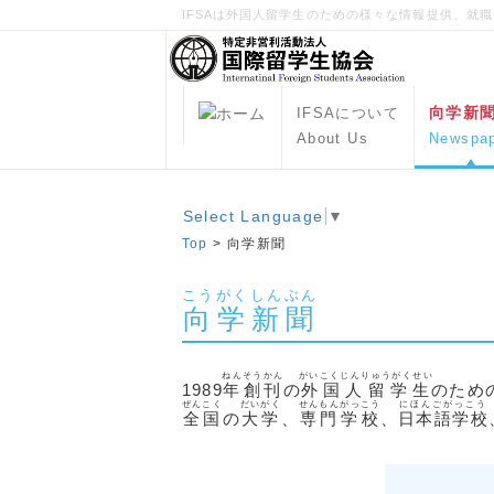
IFSAは外国人留学生のための様々な情報提供、就
向学新
IFSAについて
About Us
Newspa
Select Language
▼
Top
>
向学新聞
こうがくしんぶん
向学新聞
ねんそうかん
がいこくじんりゅうがくせい
1989
年創刊
の
外国人留学生
のため
ぜんこく
だいがく
せんもんがっこう
にほんごがっこう
全国
の
大学
、
専門学校
、
日本語学校