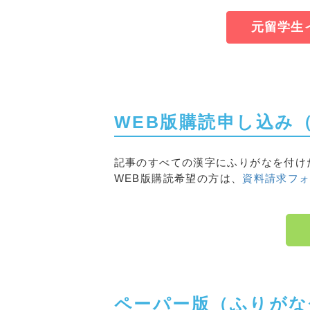
2020年01月号
外国人共生施策を強
元留学生
2019年11月号
留学生の就職、過去
2019年09月号
外国人関連施策を拡
2019年04月号
外国人労働者146
2019年01月号
外国人との共生施策
2018年11月号
「特定技能」の創設
2018年 9月号
多分野で即戦力技能
WEB版購読申し込み
2018年 6月号
在留外国人256万人
2018年 4月号
外国人労働者数５年
記事のすべての漢字にふりがなを付け
WEB版購読希望の方は、
資料請求フ
ペーパー版（ふりがな