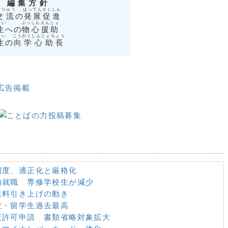
編集方針
うりゅう
はってんそくしん
交流
の
発展促進
せい
ぶっしんえんじょ
生
への
物心援助
せい
こうがくしんじょちょう
生
の
向学心助長
広告掲載
制度、適正化と厳格化
内就職 専修学校生が減少
業料引き上げの動き
数・留学生過去最高
更許可申請 書類省略対象拡大