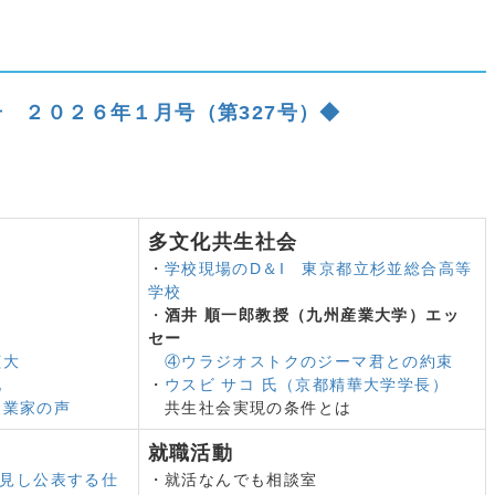
生数、国内就職者数過去最高
教育機関 日本語教員試験スタート
国際交流 １６カ国の外国人が参加
ＡＩシンポジウム
 ２０２６年１月号（第327号）◆
材の活躍促進
供の就学 実態は把握や支援に課題
３％「人手が不足している」
。
移民政策 新たな段階に 労働移民政策レビュー
者 ２０４０年に９７万人不足
多文化共生社会
就職率53％
度創設
・
学校現場のD＆I 東京都立杉並総合高等
学校
大臣会合
・
酒井 順一郎教授（九州産業大学）エッ
共生に関する意識調査
セー
の労働災害発生状況2024
拡大
④ウラジオストクのジーマ君との約束
生数回復傾向 外国人労働者数は200万人を超え過去最高
化
・
ウスビ サコ 氏（京都精華大学学長）
ジウム「外国人受入れ新時代 在留外国人等基本法に向け
起業家の声
共生社会実現の条件とは
留学生総会 国を超えた活動広がる
就職活動
内就職者数過去最高
発見し公表する仕
・就活なんでも相談室