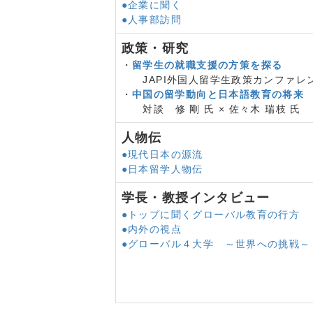
2021/11/19
留学生の日本での就職
●企業に聞く
2021/09/30
外国人雇用対策の在り
●人事部訪問
2021/09/30
留学生の入国制限緩和
政策・研究
2021/07/16
JASSO全国キャリ
・
留学生の就職支援の方策を探る
2021/07/01
政府主導各種政策が進
JAPI外国人留学生政策カンファ
2021/07/01
私費外国人留学生 生
・
中国の留学動向と日本語教育の将来
2021/07/01
VYSA OSAKA ON
対談 修 剛 氏 × 佐々木 瑞枝 氏
2021/05/17
2019年の留学生の
国管理庁）
人物伝
2021/03/31
厚生労働省がいよいよ
●現代日本の源流
2021/02/08
外国人労働者数 過去
●日本留学人物伝
2021/01/07
ハローワーク新宿留学
2020/11/30
留学生の起業を後押し
学長・教授インタビュー
2020/11/17
外国人在留支援センター
●トップに聞くグローバル教育の行方
2020/11/10
留学生の就職支援 上
●内外の視点
▼
向学新聞
より
●グローバル４大学 ～世界への挑戦～
2020年10月号
やさしい日本語ガイ
2020年10月号
特集 留学生の就職
2020年07月号
外国人在留支援セン
2020年04月号
“公認日本語教師”の