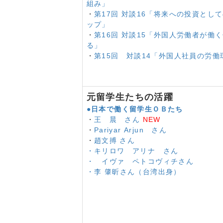
向学新聞
2024年1月号
日本ＡＳＥ
組み」
向学新聞
2024年1月号
『ライフ・
・
第17回 対談16「将来への投資とし
向学新聞
2023年10月号
専修学校卒
ップ」
・
第16回 対談15「外国人労働者が働
グラム
る」
向学新聞
2023年10月号
特定技能外
・
第15回 対談14「外国人社員の労働
向学新聞
2023年10月号
日本の将来
向学新聞
2023年10月号
外国人労働
向学新聞
2023年7月号
「やっとで
向学新聞
2023年7月号
技能実習制
元留学生たちの活躍
向学新聞
2023年7月号
外国人留学
●日本で働く留学生ＯＢたち
向学新聞
2023年4月号
外国人留学
・
王 晨 さん
NEW
向学新聞
2023年4月号
第３回帰国
・
Pariyar Arjun さん
向学新聞
2023年4月号
高度人材受
・
趙文搏 さん
向学新聞
2023年4月号
留学生の新
・キリロワ アリナ さん
・ イヴァ ペトコヴィチさん
向学新聞
2023年1月号
留学生数２
・李 肇昕さん（台湾出身）
向学新聞
2023年1月号
国家資格「
向学新聞
2023年1月号
教育未来創
向学新聞
2023年1月号
多様な人材
向学新聞
10月号
在留外国人に対す
向学新聞
10月号
高等教育の資格の