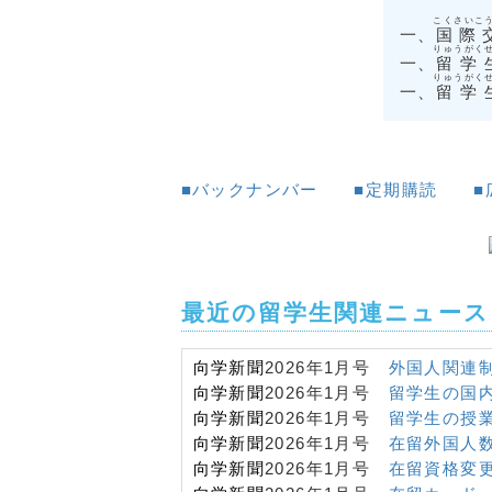
こくさいこ
一、
国際
りゅうがく
一、
留学
りゅうがく
一、
留学
■バックナンバー
■定期購読
■
最近の留学生関連ニュース
向学新聞
2026年1月号
外国人関連
向学新聞
2026年1月号
留学生の国
向学新聞
2026年1月号
留学生の授
向学新聞
2026年1月号
在留外国人
向学新聞
2026年1月号
在留資格変