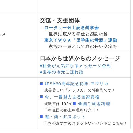
 10年ぶりに減少
方に関する検討会中間取りまとめ
を願う声
交流・支援団体
ア教育・就職ガイダンス
・
ロータリー米山記念奨学会
展 当事者の声の汲み上げ、周知の面で課題
レンス
世界に広がる奉仕と感謝の輪
活実態調査
・
東京ＹＷＣＡ「留学生の母親」運動
LINE JOBFAIR 留学生自ら出会いの機会創出
家族の一員として息の長い交流を
日本国内での就職状況 過去最高を更新 不許可率の増加
（入
日本から世界からのメッセージ
本腰 外国人労働者も働きやすい職場環境の整備
●社会が元気になるメッセージ企画
最高を更新するも増加率が大幅に低下
●世界の地元こぼれ話
生向けアルバイト面接会を開催
 起業準備期間として在留資格「特定活動」で最長2年
■
IFSA30周年記念特集 アフリカ
（FRESC）開所から4か月
成長著しい「アフリカ」の特集号です！
■
智大学とハローワーク新宿が協定
今、一番魅力ある国家資格
■
全国ご当地料理
就職率は 100％
ドライン（出入国在留管理庁・文化庁）
日本全国の郷土料理を紹介！！
■
遊・楽・知スポット
活動2020（向学新聞）
日本のおすすめスポットやイベントはこちら！
ター
4省庁8機関が集結、相談体制のバリアフリー化
検討状況