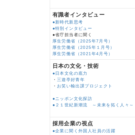
向学新聞
10月号
留学生３０万人計
向学新聞
10月号
日本語教育実態調
有識者インタビュー
向学新聞
7月号
「日本で学べて嬉
●新時代新思考
向学新聞
7月号
総合的対応策 20
●特別インタビュー
向学新聞
7月号
外国人美容師就労
●省庁担当者に聞く
向学新聞
7月号
日本語教育の推進
厚生労働省（2025年7月号）
向学新聞
7月号
2020年度留学
厚生労働省（2025年１月号）
2022/07/01
留学生30万人 コ
厚生労働省（2021年4月号）
2022/04/06
外国人支援のための
日本の文化・技術
2022年4月号
留学生新規入国受
●日本文化の底力
2022年4月号
外国人労働者数横
・
三遊亭好青年
2022年4月号
オンライン在留申
・
お笑い輸出課プロジェクト
2022年4月号
日本語教育機関在
2022/01/14
小論文コンテスト 留
●ニッポン文化探訪
2022/01/14
感染対策と受入れの両
●２１世紀新潮流 ～未来を拓く人々～
2022/01/14
日本語教育機関卒業生
2022/01/14
「特定技能２号」 対
2022/01/14
多様な人材の活躍に関
採用企業の視点
2022/01/14
文化庁 オンライン日
●企業に聞く外国人社員の活躍