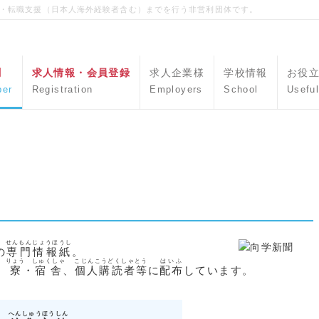
職・転職支援（日本人海外経験者含む）までを行う非営利団体です。
聞
求人情報・会員登録
求人企業様
学校情報
お役
per
Registration
Employers
School
Useful
せんもんじょうほうし
の
専門情報紙
。
りょう
しゅくしゃ
こじんこうどくしゃとう
はいふ
、
寮
・
宿舎
、
個人購読者等
に
配布
しています。
へんしゅうほうしん