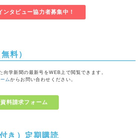
化
インタビュー協力者募集中！
最高を更新
充 骨太方針
万人で過去最多
打ち出す
目指す
人材受入れ
（無料）
 過去最多
連続過去最高
た
向学新聞
の最新号をWEB上で閲覧できます。
ォーム
からお問い合わせください。
資料請求フォーム
付き）定期購読