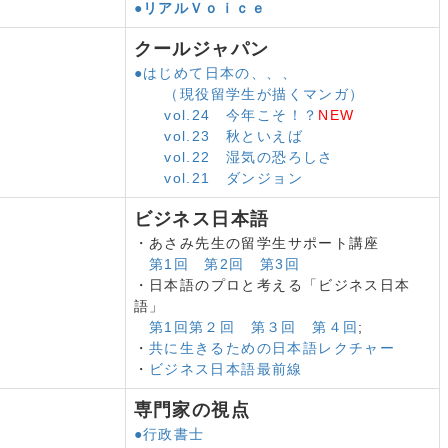
●
リアルＶｏｉｃｅ
画 抜本的見直し
査
クールジャパン
しい」 留学生の新規入国 ３か月で約９万人
●はじめて日本の、、、
22年改定版
（現役留学生が描くマンガ）
可能に 東京都特区制度活用
vol.24 今年こそ！？
NEW
 法制化に向けた有識者会議
vol.23 秋といえば
生進路調査 外国人留学生就職率低下
vol.22 湿気の恐ろしさ
ロナ前の水準に回復目指す
vol.21 ダンジョン
キャリアコンサルタント向けオンライン研修
ビジネス日本語
け入れ再開
・あさみ先生の留学生サポート講座
ばい
第1回
第2回
第3回
請手続き拡大
・日本語のプロと考える「ビジネス日本
籍率２２・７％
語」
学生健闘 大学生の部２作品入賞
第1回
第２回
第３回
第４回
;
立求める声（向学新聞１月号）
・
共に生きるための日本語レクチャー
 就職活動のための「特定活動」（向学新聞１月号）
・
ビジネス日本語最前線
象分野追加検討（向学新聞１月号）
する調査 日本・東京商工会議所（向学新聞１月号）
専門家の視点
本語教育実証事業（向学新聞１月号）
●行政書士