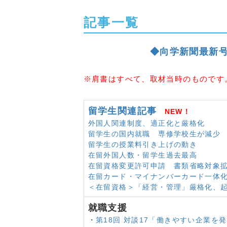
向学新聞
2025年1月号
外国人留学
向学新聞
2025年1月号
認定日本語
記事一覧
向学新聞
2025年1月号
スポーツで
向学新聞
2025年1月号
ＪＰ-ＭＩＲ
◆向学新聞最新号
向学新聞
2024年10月号
高度外国人
向学新聞
2024年10月号
外国人の子
向学新聞
2024年10月号
中小企業６
※肩書はすべて、取材当時のものです
向学新聞
2024年10月号
日本の労働
向学新聞
2024年10月号
外国人労働
留学生関連記事
向学新聞
2024年7月号
NEW！
留学生の国内
外国人関連制度、適正化と厳格化
向学新聞
2024年7月号
育成就労制
留学生の国内就職 専修学校生が減少
向学新聞
2024年7月号
日中韓教育
留学生の授業料引き上げの動き
向学新聞
2024年7月号
外国人との
在留外国人数・留学生過去最高
向学新聞
2024年7月号
外国人労働者
在留資格変更許可申請 書類省略対象
向学新聞
2024年4月号
外国人留学
在留カード・マイナンバーカード一体
向学新聞
2024年4月号
公開シンポ
＜在留資格＞「経営・管理」厳格化、
て」
向学新聞
2024年4月号
第４回帰国
就職支援
向学新聞
2024年1月号
留学生の国
・
第18回 対談17「働きやすい企業を