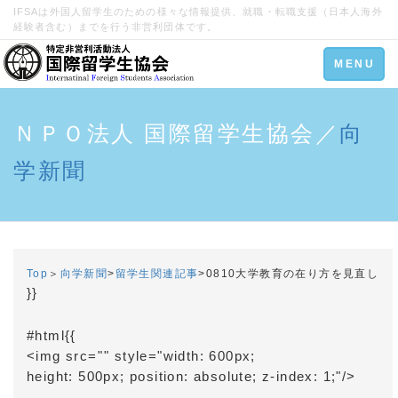
IFSAは外国人留学生のための様々な情報提供、就職・転職支援（日本人海外
経験者含む）までを行う非営利団体です。
Toggle
MENU
navigation
ＮＰＯ法人 国際留学生協会／
向
学新聞
Top
＞
向学新聞
>
留学生関連記事
>
0810大学教育の在り方を見直し
}}
#html{{
<img src="
" style="width: 600px;
height: 500px; position: absolute; z-index: 1;"/>