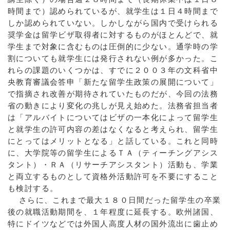
時間まで）認められているが、就学生は１日４時間まで
しか認められていない。しかしながら国内で受けられる
奨学金は留学ビザ取得者に対するものがほとんどで、就
学生まで対象に含むものは圧倒的に少ない。通学時の学
割についても就学生には発行されない例が多かった。こ
れらの課題のいくつかは、すでに２００３年の文科省中
央教育審議会答申「新たな留学生政策の展開について」
で指摘され改善が期待されていたものだが、今回の法務
省の動きにより変化の兆しが見え始めた。法務省担当者
は「アルバイトについてはビザの一本化によって留学生
と就学生の許可内容の差はなくなると考えられ、留学生
にとってはメリットとなる」と話している。これと同時
に、大学院等の留学生によるＴＡ（ティーチングアシス
タント）・ＲＡ（リサーチアシスタント）活動も、学業
と両立するものとして資格外活動許可を不要にすること
も検討する。
さらに、これまで最大１８０日間だった留学生の卒業
後の就職活動期間を、１年程度に延長する。欧州諸国、
特にドイツなどでは外国人高度人材の国外流出に歯止め