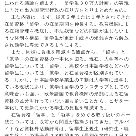
にわたる議論を踏まえ、「留学生３０万人計画」の実現
に向けた出入国管理行政の在り方をとりまとめたもの。
主な内容は、まず、従来２年または１年とされてきた
在留資格「留学」の在留期間を伸長する。教育機関によ
る在籍管理を徹底し、不法残留などの問題が生じないよ
うな体制を構築。留学生が更新手続きの煩雑さから解放
され勉学に専念できるようにする。
また、同様に負担を軽減する観点から、「留学」と
「就学」の在留資格の一本化を図る。現在、大学等への
留学生については「留学」、高校や日本語学校などへの
留学生については「就学」と在留資格が区別されてい
る。しかし、日本語学校卒業生の７割は大学等に進学し
ている現状にあり、就学は留学のワンステップとしての
意味合いも強い。欧米諸国で教育機関の形態による在留
資格の区分を行っていない国も多いことから、ビザを一
本化して更新にかかる学生の負担を軽減する。
在留資格「留学」と「就学」をめぐる取り扱いの不一
致については、以前から問題が指摘されてきた。アルバ
イトなど資格外活動許可は、留学生正規生（研究生・聴
講生除く）の場合週２８時間まで（長期休業中は１日８