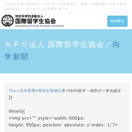
IFSAは外国人留学生のための様々な情報提供、就職・転職支援（日本人海外
経験者含む）までを行う非営利団体です。
Toggle
MENU
navigation
ＮＰＯ法人 国際留学生協会／
向
学新聞
Top
＞
向学新聞
>
留学生関連記事
>
0903留学・就学の一本化提言
}}
#html{{
<img src="
" style="width: 600px;
height: 950px; position: absolute; z-index: 1;"/>