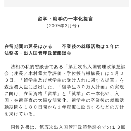
留学・就学の一本化提言
（2009年3月号）
在留期間の延長はかる 卒業後の就職活動は１年に
法務省・出入国管理政策懇談会
法相の私的懇談会である「第五次出入国管理政策懇談
会（座長／木村孟大学評価・学位授与機構長）は１月２
３日、「留学生及び就学生の受け入れに関する提言」を
森法務大臣に提出した。「留学生３０万人計画」の実現
に向け、在留資格「留学」と「就学」の一本化や、入
国・在留審査の大幅な簡素化、留学生の卒業後の就職活
動期間を１８０日間から１年程度に延長するなどの方針
を掲げている。
同報告書は、第五次出入国管理政策懇談会での１３回