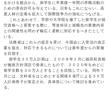
をかける観点から、留学生に卒業後一年間の求職活動の
ための滞在許可を与えている。日本もこれにならい、高
度人材の定着を拡大して国際競争力の強化につなげる。
これとあわせて、学部や大学院を修了した留学生が就
労資格へと変更する際に、専攻科目と就職先の業務内容
との関連性を問わず幅広く柔軟に対応するべきだとして
いる。
法務省はこれらの提言を受け、今国会に入管法の改正
案を提出。対応できるものについては新年度からの実施
を目指す。
留学生３０万人計画は、２００８年１月に福田前首相
が施政方針演説で発表したもので、２０２０年をめどに
留学生数を３０万人とすることを目指している。同年７
月には、文科省をはじめとする関係６省庁による３０万
人計画骨子が策定され、具体策について検討を進めてい
る。