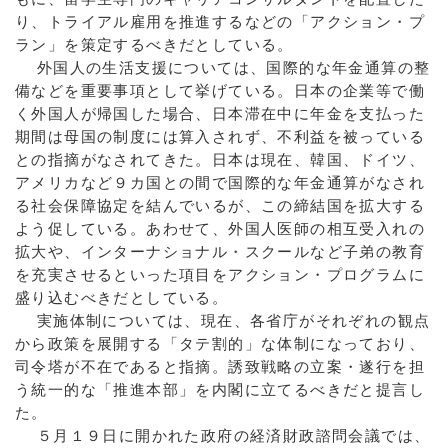
り、トライアル雇用を推進するなどの「アクション・プ
ラン」を策定するべきだとしている。
外国人の生活支援については、国際的な年金通算の整
備などを重要事項として挙げている。日本の企業等で働
く外国人が帰国した場合、日本滞在中に年金を支払った
期間は母国の制度には算入されず、不利益を被っている
との指摘がなされてきた。日本は現在、韓国、ドイツ、
アメリカなど９カ国との間で国際的な年金通算がなされ
る社会保障協定を結んでいるが、この締結国を拡大する
よう促している。あわせて、外国人医師の相互受入れの
拡大や、インターナショナル・スクールなど子弟の教育
を充実させるといった項目をアクション・プログラムに
盛り込むべきだとしている。
実施体制については、現在、各省庁がそれぞれの観点
から政策を展開する「タテ割的」な体制になっており、
司令塔が不在であると指摘。誘致戦略の立案・遂行を担
う統一的な「推進本部」を内閣に立てるべきだと提言し
た。
５月１９日に開かれた政府の経済財政諮問会議では、