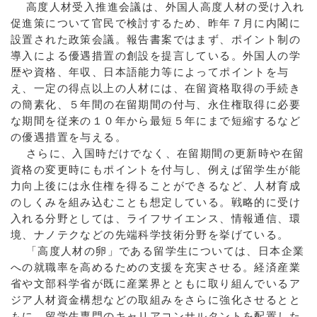
高度人材受入推進会議は、外国人高度人材の受け入れ
促進策について官民で検討するため、昨年７月に内閣に
設置された政策会議。報告書案ではまず、ポイント制の
導入による優遇措置の創設を提言している。外国人の学
歴や資格、年収、日本語能力等によってポイントを与
え、一定の得点以上の人材には、在留資格取得の手続き
の簡素化、５年間の在留期間の付与、永住権取得に必要
な期間を従来の１０年から最短５年にまで短縮するなど
の優遇措置を与える。
さらに、入国時だけでなく、在留期間の更新時や在留
資格の変更時にもポイントを付与し、例えば留学生が能
力向上後には永住権を得ることができるなど、人材育成
のしくみを組み込むことも想定している。戦略的に受け
入れる分野としては、ライフサイエンス、情報通信、環
境、ナノテクなどの先端科学技術分野を挙げている。
「高度人材の卵」である留学生については、日本企業
への就職率を高めるための支援を充実させる。経済産業
省や文部科学省が既に産業界とともに取り組んでいるア
ジア人材資金構想などの取組みをさらに強化させるとと
もに、留学生専門のキャリアコンサルタントを配置した