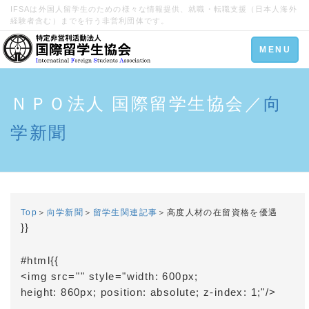
IFSAは外国人留学生のための様々な情報提供、就職・転職支援（日本人海外
経験者含む）までを行う非営利団体です。
Toggle
MENU
navigation
ＮＰＯ法人 国際留学生協会／
向
学新聞
Top
＞
向学新聞
＞
留学生関連記事
＞高度人材の在留資格を優遇
}}
#html{{
<img src="
" style="width: 600px;
height: 860px; position: absolute; z-index: 1;"/>