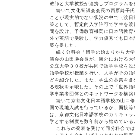
教師と大学教授が連携しプログラムを
続いて文化審議会会長の西原鈴子氏
ことが現実的でない状況の中で（渡日
策として、暫定的入学許可で学生を渡
間を設け、予備教育機関に日本語教育
外で英語で受験し、学力優秀でも日本
築を促した。
続く分科会「留学の始まりから大学
議会の山田勝会長が、海外における大
公立大学３０校が共同で語学学校を設
語学学校が授業を行い、大学がその語
どを紹介した。また、学生の募集を含
る現状を示唆した。その上で「世界語
学事業者団体とのネットワークを構築
続いて京都文化日本語学校の山口修
国で現地入試を行っているが、面接等
は、京都文化日本語学校のカリキュラ
学とする制度を数年前から始めている
これらの発表を受けて同分科会では