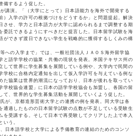
整備するよう促した。
が講演。「（大学にとって）日本語能力を海外で開発する
前）入学の許可の根拠づけをどうするか」と問題提起。解決
日させ、学力と日本語力が大学に認められるまで調整する期
を委託できるようにすべきだと提言した。日本留学試験を海
語ができず渡日できない学生を戦略的に獲得するしくみの構
等への入学まで」では、一般社団法人ＪＡＯＳ海外留学協
学と語学学校の協業・共働の現状を発表。米国テキサス州の
立して世界に学生募集を展開している例や、大学内で民間の
学学校に合格内定通知を出して仮入学許可を与えている例な
めた協業は世界的潮流になっており、日本が後れを取ってい
学学校協会連盟」に日本の語学学校協会も加盟し、各国の留
して、世界的な学生募集活動を展開していくよう促した。
氏が、京都造形芸術大学との連携の例を発表。同大学は各
を通過したものの日本留学試験の点数が不足している受験生
ムを受講する。そして日本で再受験してクリアした上で本入
という。
、日本語学校と大学による予備教育の連結のためのコンソ