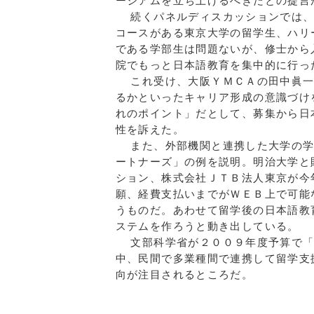
ーシアムを立ち上げるべきだとの提言
続くパネルディスカッションでは、
コースがある東京大学の留学生、ハリ
である学部生は問題ないが、修士から
院でもっと日本語教育を集中的に行っ
これ受け、大阪ＹＭＣＡの田中眞一
るかといったキャリア形成の意識づけ
れのポイント」だとして、募集から日
性を訴えた。
また、外部機関と連携した大学の学
ートナーズ」の例を説明。明治大学と
ション、株式会社ＪＴＢ法人東京が今
願、経費支払いまでがＷＥＢ上で可能
うものだ。あわせて留学後の日本語教
ステムを作ろうと動き出している。
文部科学省が２００９年度予算で「
中、民間で多業種間で連携して留学支
向が注目されるところだ。