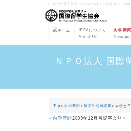
IFSAは外国人留学生のための様々な情報提供、就
向学新
IFSAについて
About Us
Newspa
ＮＰＯ法人 国際
Top
＞
向学新聞
＞
留学生関連記事
＞大学と
＜
向学新聞
2009年12月号記事より＞