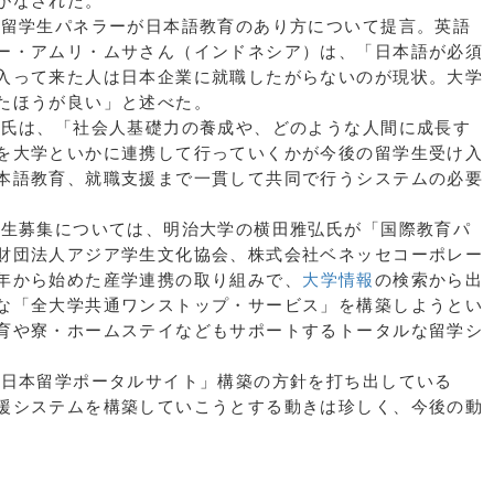
がなされた。
留学生パネラーが日本語教育のあり方について提言。英語
ー・アムリ・ムサさん（インドネシア）は、「日本語が必須
入って来た人は日本企業に就職したがらないのが現状。大学
たほうが良い」と述べた。
氏は、「社会人基礎力の養成や、どのような人間に成長す
を大学といかに連携して行っていくかが今後の留学生受け入
本語教育、就職支援まで一貫して共同で行うシステムの必要
生募集については、明治大学の横田雅弘氏が「国際教育パ
財団法人アジア学生文化協会、株式会社ベネッセコーポレー
年から始めた産学連携の取り組みで、
大学情報
の検索から出
な「全大学共通ワンストップ・サービス」を構築しようとい
育や寮・ホームステイなどもサポートするトータルな留学シ
日本留学ポータルサイト」構築の方針を打ち出している
援システムを構築していこうとする動きは珍しく、今後の動