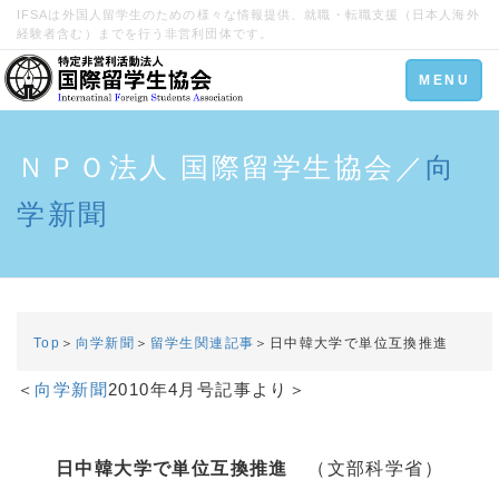
IFSAは外国人留学生のための様々な情報提供、就職・転職支援（日本人海外
経験者含む）までを行う非営利団体です。
Toggle
MENU
navigation
ＮＰＯ法人 国際留学生協会／
向
学新聞
Top
＞
向学新聞
＞
留学生関連記事
＞日中韓大学で単位互換推進
＜
向学新聞
2010年4月号記事より＞
日中韓大学で単位互換推進
（文部科学省）