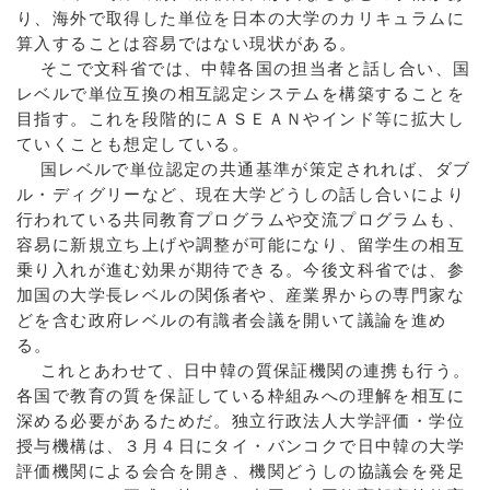
り、海外で取得した単位を日本の大学のカリキュラムに
算入することは容易ではない現状がある。
そこで文科省では、中韓各国の担当者と話し合い、国
レベルで単位互換の相互認定システムを構築することを
目指す。これを段階的にＡＳＥＡＮやインド等に拡大し
ていくことも想定している。
国レベルで単位認定の共通基準が策定されれば、ダブ
ル・ディグリーなど、現在大学どうしの話し合いにより
行われている共同教育プログラムや交流プログラムも、
容易に新規立ち上げや調整が可能になり、留学生の相互
乗り入れが進む効果が期待できる。今後文科省では、参
加国の大学長レベルの関係者や、産業界からの専門家な
どを含む政府レベルの有識者会議を開いて議論を進め
る。
これとあわせて、日中韓の質保証機関の連携も行う。
各国で教育の質を保証している枠組みへの理解を相互に
深める必要があるためだ。独立行政法人大学評価・学位
授与機構は、３月４日にタイ・バンコクで日中韓の大学
評価機関による会合を開き、機関どうしの協議会を発足