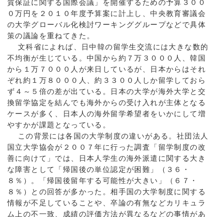
質保証に関する国際会議」を開催するための予算３００
０万円を２０１０年度予算案に計上し、中央教育審議会
の大学グローバル化検討ワーキンググループなどで具体
策の議論を重ねてきた。
文科省によれば、日中韓の留学生交流には大きな数的
不均衡が生じている。中国から約７万３０００人、韓国
から１万７０００人が来日しているが、日本からはそれ
ぞれ約１万８０００人、約３３００人しか留学しておら
ず４～５倍の差が出ている。日本の大学が海外大学と交
換留学協定を結んでも海外からの受け入れが主体となる
ケースが多く、日本人の海外留学希望者をいかにして増
やすかが課題となっている。
この背景には各国の大学制度の違いがある。社団法人
国立大学協会が２００７年に行った調査「留学制度の改
善に向けて」では、日本人学生の海外派遣に関する大き
な障害として「帰国後の単位認定が困難」（３６・
８％）。「帰国後留年する可能性が大きい」（６７・
８％）との回答が多かった。相手国の大学制度に関する
情報が不足していることや、卒論の有無などカリキュラ
ム上の不一致、成績の評価方法が異なるなどの事情があ