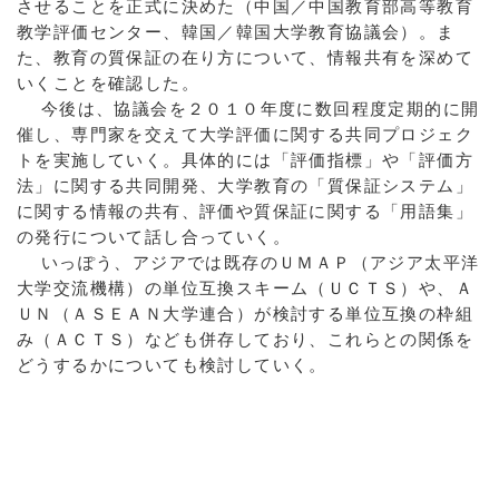
させることを正式に決めた（中国／中国教育部高等教育
教学評価センター、韓国／韓国大学教育協議会）。ま
た、教育の質保証の在り方について、情報共有を深めて
いくことを確認した。
今後は、協議会を２０１０年度に数回程度定期的に開
催し、専門家を交えて大学評価に関する共同プロジェク
トを実施していく。具体的には「評価指標」や「評価方
法」に関する共同開発、大学教育の「質保証システム」
に関する情報の共有、評価や質保証に関する「用語集」
の発行について話し合っていく。
いっぽう、アジアでは既存のＵＭＡＰ（アジア太平洋
大学交流機構）の単位互換スキーム（ＵＣＴＳ）や、Ａ
ＵＮ（ＡＳＥＡＮ大学連合）が検討する単位互換の枠組
み（ＡＣＴＳ）なども併存しており、これらとの関係を
どうするかについても検討していく。
a:14132 t:1 y:0